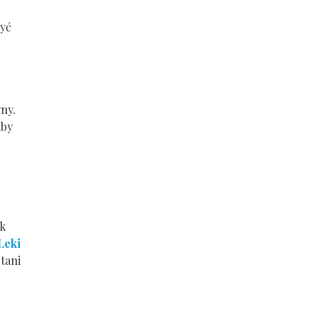
być
yny.
aby
ak
Leki
tani