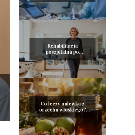
Rehabilitacja
poszpitalna po
endoprotezie biodra na
NFZ – poradnik
Co leczy nalewka z
orzecha włoskiego?
Właściwości i
zastosowanie