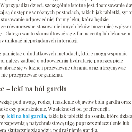
W przypadku dzieci, szczególnie istotne jest dostosowanie da
j są dostępne w różnych postaciach, takich jak tabletki, syro
t stosowanie odpowiedniej formy leku, która będzie
ż, że równoczesne stosowanie innych leków może mieć wpływ 
ę. Dlatego warto skonsultować się z farmaceutą lub lekarzem
y uniknąć niepożądanych interakcji.
ież pamiętać o dodatkowych metodach, które mogą wspomóc
o, należy zadbać o odpowiednią hydratację poprzez picie
o ubrać się w luźne i przewiewne ubrania oraz utrzymywać
 nie przegrzewać organizmu.
 – leki na ból gardła
ziąć pod uwagę rodzaj i nasilenie objawów bólu gardła oraz
ść czy podrażnienie. W zależności od preferencji i
rmy
leki na ból gardła
, takie jak tabletki do ssania, które działa
re zapewniają natychmiastową ulgę poprzez znieczulenie lub
ogą skutecznie złagodzić podrażnienie gardła.