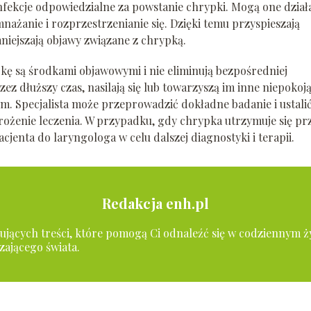
fekcje odpowiedzialne za powstanie chrypki. Mogą one dział
ażanie i rozprzestrzenianie się. Dzięki temu przyspieszają
mniejszają objawy związane z chrypką.
pkę są środkami objawowymi i nie eliminują bezpośredniej
zez dłuższy czas, nasilają się lub towarzyszą im inne niepokoj
em. Specjalista może przeprowadzić dokładne badanie i ustali
rożenie leczenia. W przypadku, gdy chrypka utrzymuje się pr
jenta do laryngologa w celu dalszej diagnostyki i terapii.
Redakcja enh.pl
irujących treści, które pomogą Ci odnaleźć się w codziennym ż
zającego świata.