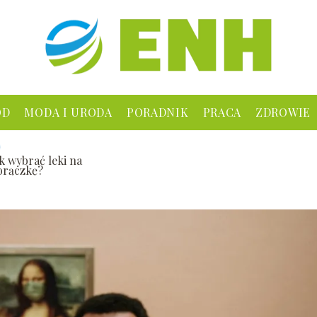
ÓD
MODA I URODA
PORADNIK
PRACA
ZDROWIE
ak wybrać leki na
orączkę?