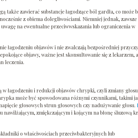
ogą także zawierać substancje łagodzące ból gardła, co może 
dnocześnie z obiema dolegliwościami. Niemniej jednak, zawsze
ić uwagę na ewentualne przeciwwskazania lub ograniczenia w
dynie łagodzeniu objawów i nie zwalczają bezpośredniej przycz
iepokojące objawy, ważne jest skonsultowanie się z lekarzem, 
n leczenia.
 w łagodzeniu i redukcji objawów chrypki, czyli zmiany głosu
hrypka może być spowodowana różnymi czynnikami, takimi j
e napięcie głosowych strun głosowych czy nadużywanie głosu.
niu nawilżającym, zmiękczającym i kojącym na błonę śluzową kr
składniki o właściwościach przeciwbakteryjnych lub