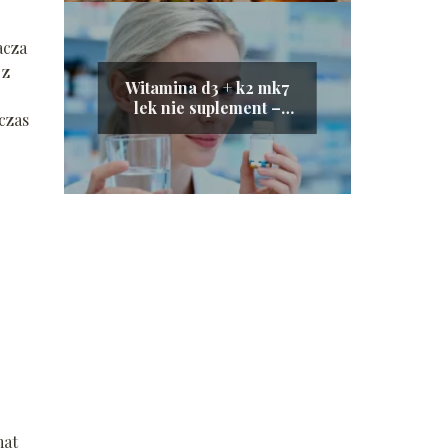
acza
 z
Witamina d3 + k2 mk7
lek nie suplement –
czas
dlaczego warto
wybrać?
mat