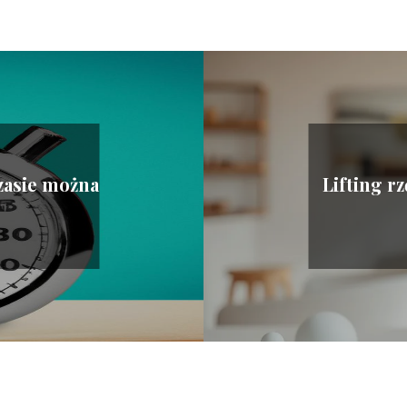
czasie można
Lifting rz