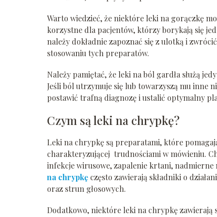
Warto wiedzieć, że niektóre leki na gorączkę m
korzystne dla pacjentów, którzy borykają się je
należy dokładnie zapoznać się z ulotką i zwróc
stosowaniu tych preparatów.
Należy pamiętać, że leki na ból gardła służą je
Jeśli ból utrzymuje się lub towarzyszą mu inne n
postawić trafną diagnozę i ustalić optymalny pla
Czym są leki na chrypkę?
Leki na chrypkę są preparatami, które pomagają
charakteryzującej trudnościami w mówieniu. C
infekcje wirusowe, zapalenie krtani, nadmiern
na chrypkę
często zawierają składniki o działa
oraz strun głosowych.
Dodatkowo, niektóre leki na chrypkę zawierają 