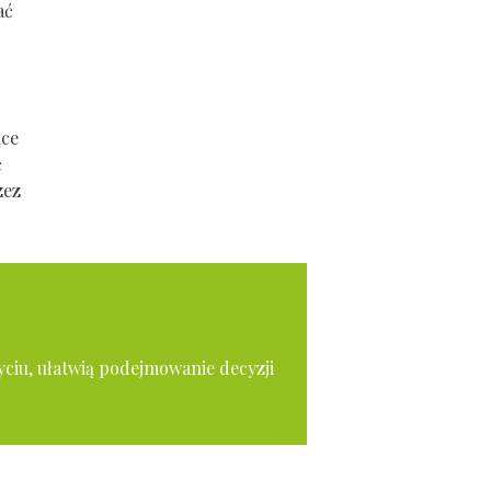
ać
ące
ć
zez
yciu, ułatwią podejmowanie decyzji