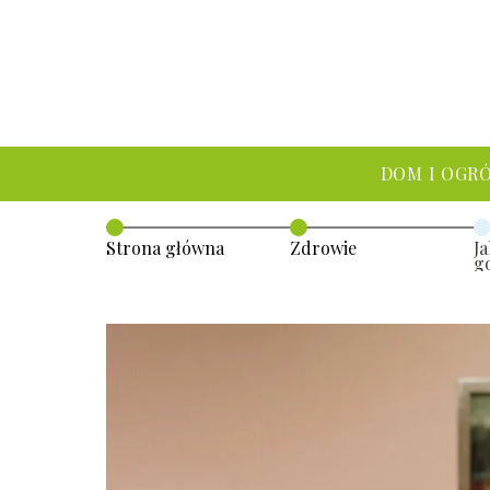
DOM I OGR
Strona główna
Zdrowie
J
g