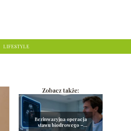
LIFESTYLE
Zobacz także:
Bezinwazyjna operacja
stawu biodrowego –
cena i przebieg zabiegu