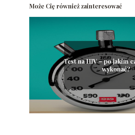
Może Cię również zainteresować
Test na HIV – po jakim 
wykonać?