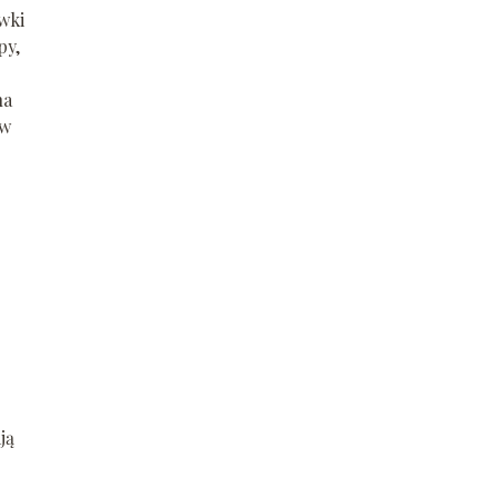
wki
py,
na
 w
ją