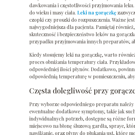
dawkowania i częstotliwości przyjmowania leku. 
do wieku i masy ciała.
Leki na gorączkę
zazwycza
czopki czy proszki do rozpuszczenia. Ważne jes
najwygodniejsza dla pacjenta. Pamiętaj równie
skuteczność i bezpieczeństwo leków na gorączk
przypadku przyjmowania innych preparatów, ab
Kiedy stosujemy leki na gorączkę, warto równ
proces obniżania temperatury ciała. Przykładow
odpowiedniej ilości płynów. Dodatkowo, powinn
odpowiednią temperaturę w pomieszczeniu, aby
Częsta dolegliwość przy gorączce
Przy wyborze odpowiedniego preparatu należy w
ewentualne dodatkowe symptomy, takie jak sucho
indywidualnych potrzeb, dostępne są różne fo
miejscowo na błonę śluzową gardła, spraye, któ
nawilżanie, oraz płyny do płukania ust, które m