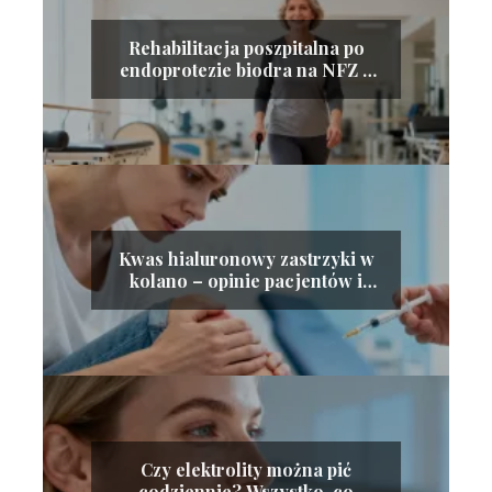
Rehabilitacja poszpitalna po
endoprotezie biodra na NFZ –
poradnik
Kwas hialuronowy zastrzyki w
kolano – opinie pacjentów i
efekty
Czy elektrolity można pić
codziennie? Wszystko, co