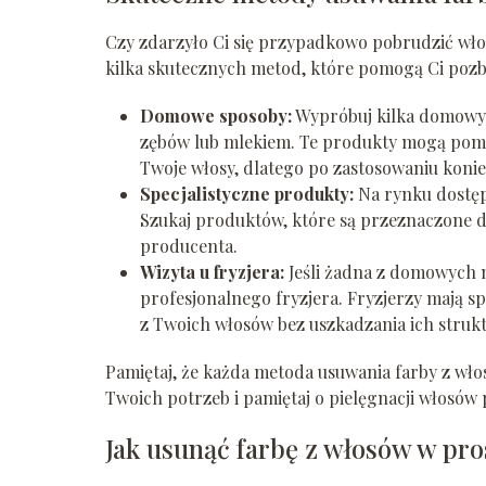
Czy zdarzyło Ci się przypadkowo pobrudzić włosy 
kilka skutecznych metod, które pomogą Ci pozby
Domowe sposoby:
Wypróbuj kilka domowyc
zębów lub mlekiem. Te produkty mogą pomóc
Twoje włosy, dlatego po zastosowaniu konie
Specjalistyczne produkty:
Na rynku dostęp
Szukaj produktów, które są przeznaczone do
producenta.
Wizyta u fryzjera:
Jeśli żadna z domowych m
profesjonalnego fryzjera. Fryzjerzy mają s
z Twoich włosów bez uszkadzania ich strukt
Pamiętaj, że każda metoda usuwania farby z włos
Twoich potrzeb i pamiętaj o pielęgnacji włosów
Jak usunąć farbę z włosów w pro