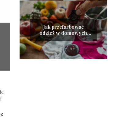
Jak przefarbować
odzież w domowych
warunkach?
ie
i
 z