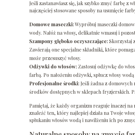
Jeśli zastanawiasz się, jak szybko zmyć farbę z
najczęściej stosowane sposoby na usunięcie farb
Domowe maseczki:
Wypróbuj maseczki domowej 
wody. Nałóż na włosy, delikatnie wmasuj i pozos
Szampony głęboko oczyszczające:
Skorzystaj 
Zawierają one specjalne składniki, które pomaga
może przesuszyć włosy.
Odżywki do włosów:
Zastosuj odżywkę do włosó
farbą. Po nałożeniu odżywki, spłucz włosy wodą
Profesjonalne środki:
Jeśli żadna z domowych me
środków dostępnych w sklepach fryzjerskich. P
Pamiętaj, że każdy organizm reaguje inaczej n
znaleźć ten, który najlepiej działa na Twoje wł
spłukaniu włosów wodą i nawilżeniu ich po zmyc
Naturalne sposoby na zmycie fa