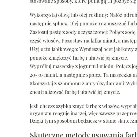
stosowane sposoby, które pomogą Ci pozbyć się 
Wykorzystaj oliwę lub olej roślinny: Nałóż odrob
następnie spłucz. Olej pomoże rozpuszczać farbę 
Zastosuj pastę z sody oczyszczonej: Połącz sodę
część włosów. Pozostaw na kilka minut, a nastę
Użyj octu jabłkowego: Wymieszaj ocet jabłkowy 
pomoże zmiękczyć farbę i ułatwić jej zmycie.
Wypróbuj maseczkę z jogurtu i miodu: Połącz jo
20-30 minut, a następnie spłucz. Ta maseczka n
Skorzystaj z szamponu z antyoksydantami: Wyb
zneutralizować farbę i ułatwić jej zmycie.
Jeśli chcesz szybko zmyć farbę z włosów, wyprób
organizm reaguje inaczej, więc zawsze przeprow
Dzięki tym sposobom będziesz w stanie skuteczn
Skuteczne metody usuwania far