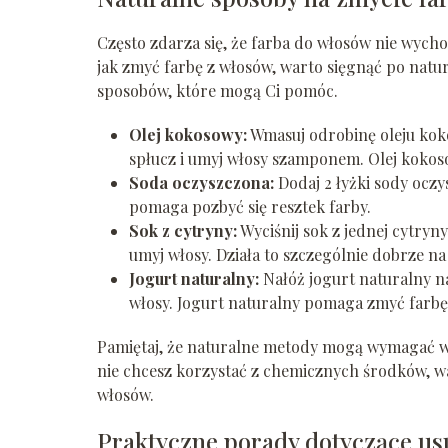
Często zdarza się, że farba do włosów nie wychod
jak zmyć farbę z włosów, warto sięgnąć po natu
sposobów, które mogą Ci pomóc.
Olej kokosowy:
Wmasuj odrobinę oleju kok
spłucz i umyj włosy szamponem. Olej kokos
Soda oczyszczona:
Dodaj 2 łyżki sody ocz
pomaga pozbyć się resztek farby.
Sok z cytryny:
Wyciśnij sok z jednej cytryny
umyj włosy. Działa to szczególnie dobrze na
Jogurt naturalny:
Nałóż jogurt naturalny na
włosy. Jogurt naturalny pomaga zmyć farbę,
Pamiętaj, że naturalne metody mogą wymagać wię
nie chcesz korzystać z chemicznych środków, w
włosów.
Praktyczne porady dotyczące us