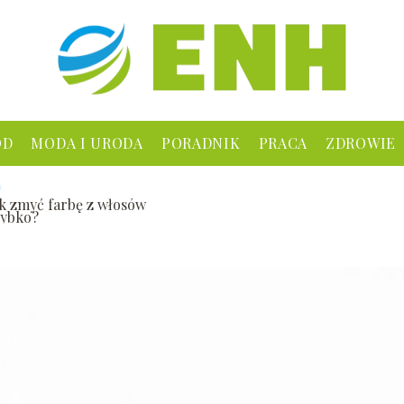
ÓD
MODA I URODA
PORADNIK
PRACA
ZDROWIE
ak zmyć farbę z włosów
zybko?