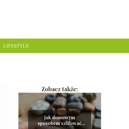
LIFESTYLE
Zobacz także:
Jak domowym
sposobem szlifować
kamień?