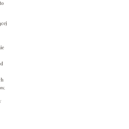
to
ącej
ie
ed
ch
ów.
y