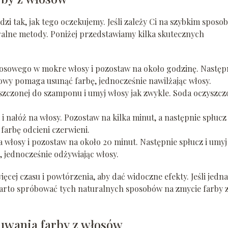
zi tak, jak tego oczekujemy. Jeśli zależy Ci na szybkim sposob
ralne metody. Poniżej przedstawiamy kilka skutecznych
osowego w mokre włosy i pozostaw na około godzinę. Następ
owy pomaga usunąć farbę, jednocześnie nawilżając włosy.
yszczonej do szamponu i umyj włosy jak zwykle. Soda oczyszc
 i nałóż na włosy. Pozostaw na kilka minut, a następnie spłucz 
 farbę odcieni czerwieni.
 włosy i pozostaw na około 20 minut. Następnie spłucz i umyj
 jednocześnie odżywiając włosy.
cej czasu i powtórzenia, aby dać widoczne efekty. Jeśli jedn
arto spróbować tych naturalnych sposobów na zmycie farby 
uwania farby z włosów