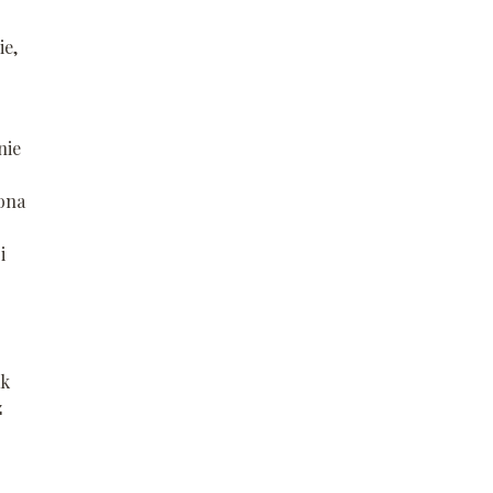
ie,
nie
zona
i
ak
z