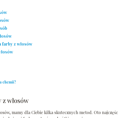
osów
łosów
osób
włosów
 farby z włosów
 włosów
a chemii?
y z włosów
włosów, mamy dla Ciebie kilka skutecznych metod. Oto najczęśc