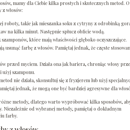
 włosów, mamy dla Ciebie kilka prostych i skutecznych metod. O
y z włosów:
roboty, takie jak mieszanka soku z cytryny z odrobinką gor
taw na kilka minut. Następnie spłucz obficie wodą.
z szamponów, które mają właściwości głęboko oczyszczające.
ją usunąć farbę z włosów. Pamiętaj jednak, że częste stosowan
w przed myciem. Działa ona jak bariera, chroniąc włosy prz
 i użyj szamponu.
tod nie działa, skonsultuj się z fryzjerem lub użyj specjalny
amiętaj jednak, że mogą one być bardziej agresywne dla włos
a różne metody, dlatego warto wypróbować kilka sposobów, ab
osy. Niezależnie od wybranej metody, pamiętaj o dokładnym
iu farby.
rby z włosów