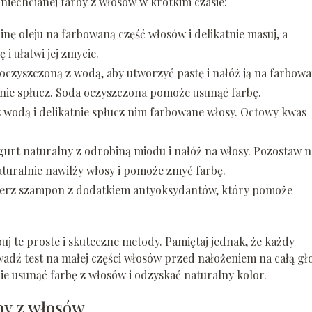
niechcianej farby z włosów w krótkim czasie:
inę oleju na farbowaną część włosów i delikatnie masuj, a
i ułatwi jej zmycie.
 oczyszczoną z wodą, aby utworzyć pastę i nałóż ją na farbow
pnie spłucz. Soda oczyszczona pomoże usunąć farbę.
z wodą i delikatnie spłucz nim farbowane włosy. Octowy kwas
gurt naturalny z odrobiną miodu i nałóż na włosy. Pozostaw n
aturalnie nawilży włosy i pomoże zmyć farbę.
ierz szampon z dodatkiem antyoksydantów, który pomoże
uj te proste i skuteczne metody. Pamiętaj jednak, że każdy
adź test na małej części włosów przed nałożeniem na całą gł
ie usunąć farbę z włosów i odzyskać naturalny kolor.
by z włosów