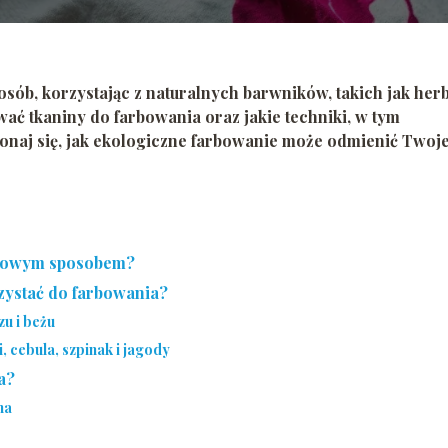
ób, korzystając z naturalnych barwników, takich jak herb
ać tkaniny do farbowania oraz jakie techniki, w tym
onaj się, jak ekologiczne farbowanie może odmienić Twoj
omowym sposobem?
zystać do farbowania?
zu i beżu
 cebula, szpinak i jagody
a?
na