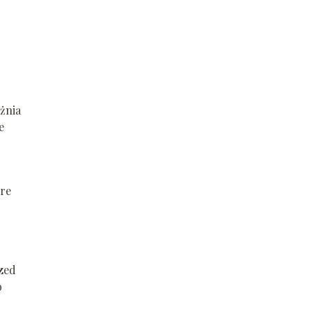
żnia
e
óre
zed
o