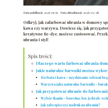
Data publikacji: 2025-05-19
Data aktualizacji: 2026-03-28
Odkryj, jak zafarbować ubrania w domowy spos
kawa czy warzywa. Dowiesz się, jak przygotow
kreatywne tie-dye, możesz zastosować. Przek
ubrania i styl!
Spis treści:
Dlaczego warto farbować ubrania d
Jakie naturalne barwniki można wykor
Herbata i kawa – uzyskiwanie odcieni brą
Warzywa jako naturalne barwniki – buraki,
Jak przygotować ubranie do farbowani
Wybór tkanin – bawełna, len, jedwab, weł
Jak zabezpieczyć nadruk na ubraniu?