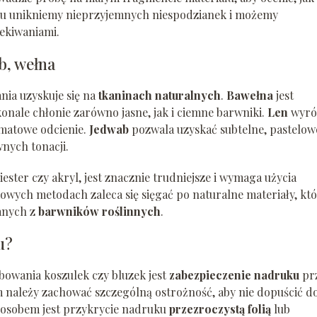
emu unikniemy nieprzyjemnych niespodzianek i możemy
ekiwaniami.
b, wełna
ia uzyskuje się na
tkaninach naturalnych
.
Bawełna
jest
nale chłonie zarówno jasne, jak i ciemne barwniki.
Len
wyró
, matowe odcienie.
Jedwab
pozwala uzyskać subtelne, pastelow
wnych tonacji.
ester czy akryl, jest znacznie trudniejsze i wymaga użycia
wych metodach zaleca się sięgać po naturalne materiały, kt
anych z
barwników roślinnych
.
u?
owania koszulek czy bluzek jest
zabezpieczenie nadruku
pr
należy zachować szczególną ostrożność, aby nie dopuścić d
posobem jest przykrycie nadruku
przezroczystą folią
lub