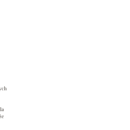
ych
la
że