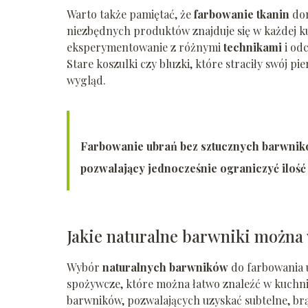
Warto także pamiętać, że
farbowanie tkanin
dom
niezbędnych produktów znajduje się w każdej k
eksperymentowanie z różnymi
technikami
i od
Stare koszulki czy bluzki, które straciły swój p
wygląd.
Farbowanie ubrań bez sztucznych barwnikó
pozwalający jednocześnie ograniczyć ilość
Jakie naturalne barwniki można
Wybór
naturalnych barwników
do farbowania u
spożywcze, które można łatwo znaleźć w kuchn
barwników, pozwalających uzyskać subtelne, br