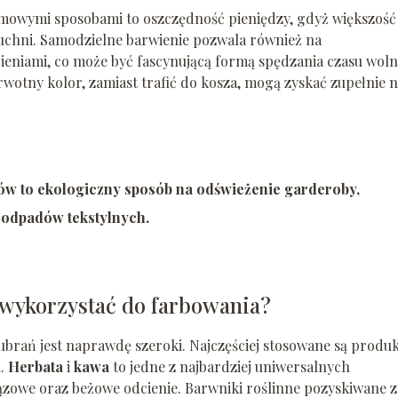
owymi sposobami to oszczędność pieniędzy, gdyż większość
uchni. Samodzielne barwienie pozwala również na
cieniami, co może być fascynującą formą spędzania czasu wol
ierwotny kolor, zamiast trafić do kosza, mogą zyskać zupełnie 
w to ekologiczny sposób na odświeżenie garderoby,
 odpadów tekstylnych.
 wykorzystać do farbowania?
brań jest naprawdę szeroki. Najczęściej stosowane są produ
i.
Herbata
i
kawa
to jedne z najbardziej uniwersalnych
ązowe oraz beżowe odcienie. Barwniki roślinne pozyskiwane z