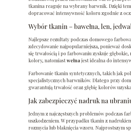
tkanina reaguje na wybrany barwnik. Dzięki t
dopracować intensywność koloru zgodnie z ocz
Wybór tkanin – bawełna, len, jedwa
Najlepsze rezultaty podczas domowego farbowan
zdecydowanie najpopularniejsza, ponieważ dosko
się trwałością i po farbowaniu zyskuje głębokie
kolory, natomiast
wełna
jest idealna do intensy
Farbowanie tkanin syntetycznych, takich jak poli
specjalistycznych barwników. Dlatego przy domo
gwarantują trwałość oraz głębię kolorów uzysk
Jak zabezpieczyć nadruk na ubrani
Jednym z najczęstszych problemów podczas farb
uszkodzeniem. W przypadku tkanin z nadrukiem 
rozmycia lub blaknięcia wzoru. Najprostszym s