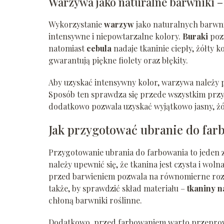
Warzywa jako naturalne barwniki – 
Wykorzystanie
warzyw
jako naturalnych barwni
intensywne i niepowtarzalne kolory.
Buraki
pozw
natomiast
cebula
nadaje tkaninie ciepły, żółty k
gwarantują piękne fiolety oraz błękity.
Aby uzyskać intensywny kolor, warzywa należy 
Sposób ten sprawdza się przede wszystkim pr
dodatkowo pozwala uzyskać wyjątkowo jasny, żół
Jak przygotować ubranie do far
Przygotowanie ubrania do farbowania to jeden 
należy upewnić się, że tkanina jest czysta i wol
przed barwieniem pozwala na równomierne rozpr
także, by sprawdzić skład materiału –
tkaniny n
chłoną barwniki roślinne.
Dodatkowo, przed farbowaniem warto przeprowa