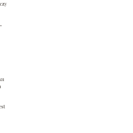
 czy
,
ku
a
est