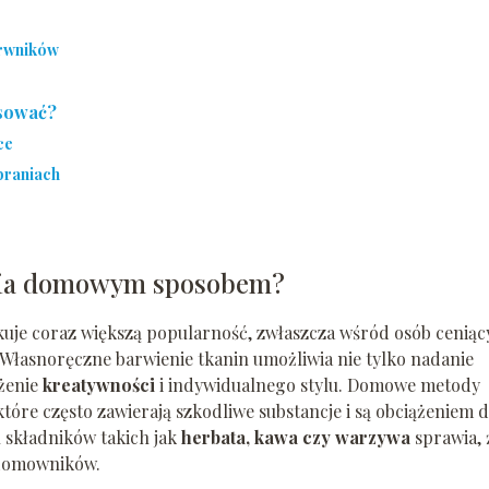
arwników
osować?
ce
braniach
nia domowym sposobem?
je coraz większą popularność, zwłaszcza wśród osób ceniąc
 Własnoręczne barwienie tkanin umożliwia nie tylko nadanie
żenie
kreatywności
i indywidualnego stylu. Domowe metody
 które często zawierają szkodliwe substancje i są obciążeniem d
 składników takich jak
herbata, kawa czy warzywa
sprawia, 
a domowników.