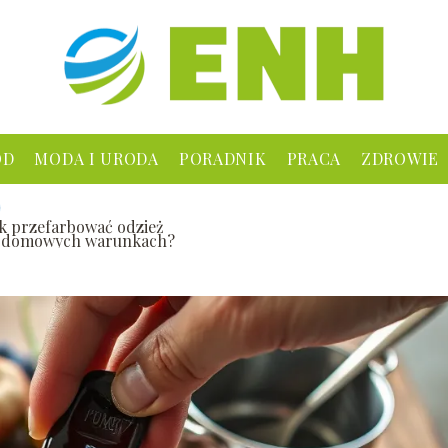
ÓD
MODA I URODA
PORADNIK
PRACA
ZDROWIE
ak przefarbować odzież
 domowych warunkach?