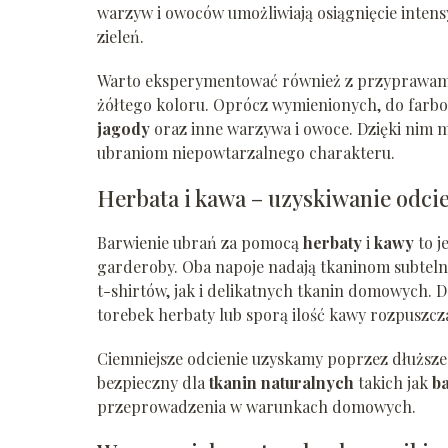
warzyw i owoców umożliwiają osiągnięcie intens
zieleń.
Warto eksperymentować również z przyprawami
żółtego koloru. Oprócz wymienionych, do far
jagody
oraz inne warzywa i owoce. Dzięki nim m
ubraniom niepowtarzalnego charakteru.
Herbata i kawa – uzyskiwanie odcie
Barwienie ubrań za pomocą
herbaty
i
kawy
to j
garderoby. Oba napoje nadają tkaninom subteln
t-shirtów, jak i delikatnych tkanin domowych.
torebek herbaty lub sporą ilość kawy rozpuszcza
Ciemniejsze odcienie uzyskamy poprzez dłuższe
bezpieczny dla
tkanin naturalnych
takich jak
ba
przeprowadzenia w warunkach domowych.