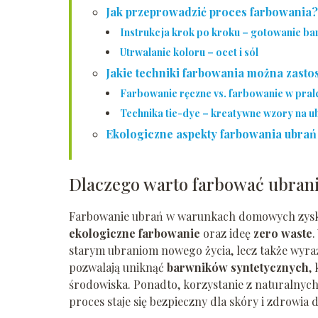
Jak przeprowadzić proces farbowania?
Instrukcja krok po kroku – gotowanie b
Utrwalanie koloru – ocet i sól
Jakie techniki farbowania można zast
Farbowanie ręczne vs. farbowanie w pral
Technika tie-dye – kreatywne wzory na u
Ekologiczne aspekty farbowania ubrań
Dlaczego warto farbować ubra
Farbowanie ubrań w warunkach domowych zysku
ekologiczne farbowanie
oraz ideę
zero waste
.
starym ubraniom nowego życia, lecz także wyra
pozwalają uniknąć
barwników syntetycznych
,
środowiska. Ponadto, korzystanie z naturalnych
proces staje się bezpieczny dla skóry i zdrowi