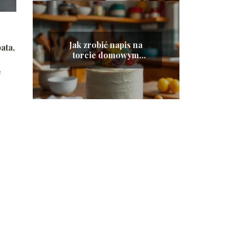
Jak zrobić napis na
ata,
torcie domowym
sposobem?
e