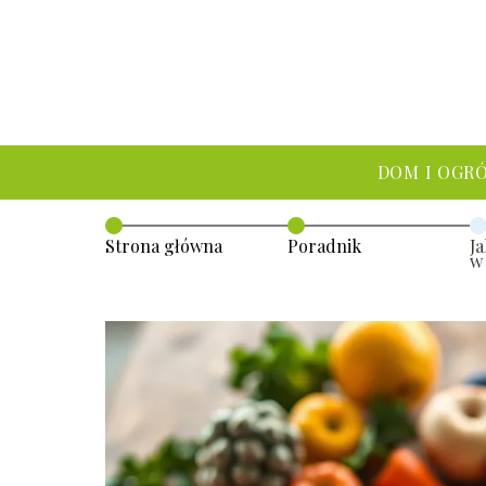
DOM I OGR
Strona główna
Poradnik
J
w