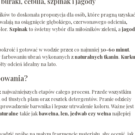
buraki, cebula, szpinak i jagody
ków to doskonała propozycja dla osób, które pragną uzyska
alają na osiągnięcie głębokiego, czerwonawego odcienia,
olor.
Szpinak
to świetny wybór dla miłośników zieleni, a
jago
pokroić i gotować w wodzie przez co najmniej
30-60 minut
.
zy farbowaniu ubrań wykonanych z
naturalnych tkanin
.
Kurk
ty odcień idealny na lato.
bowania?
z najważniejszych etapów całego procesu. Przede wszystkim
na od tłustych plam oraz resztek detergentów. Pranie odzieży
owadzenie barwnika i lepsze utrwalenie koloru. Ważne jest
aturalne
takie jak
bawełna, len, jedwab czy wełna
najlepiej
dzić próbę na małym fragmencie materiału, aby ocenić, jak