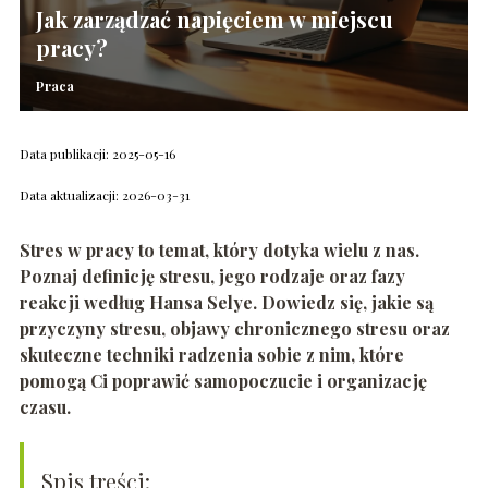
Jak zarządzać napięciem w miejscu
pracy?
Praca
Data publikacji: 2025-05-16
Data aktualizacji: 2026-03-31
Stres w pracy to temat, który dotyka wielu z nas.
Poznaj definicję stresu, jego rodzaje oraz fazy
reakcji według Hansa Selye. Dowiedz się, jakie są
przyczyny stresu, objawy chronicznego stresu oraz
skuteczne techniki radzenia sobie z nim, które
pomogą Ci poprawić samopoczucie i organizację
czasu.
Spis treści: