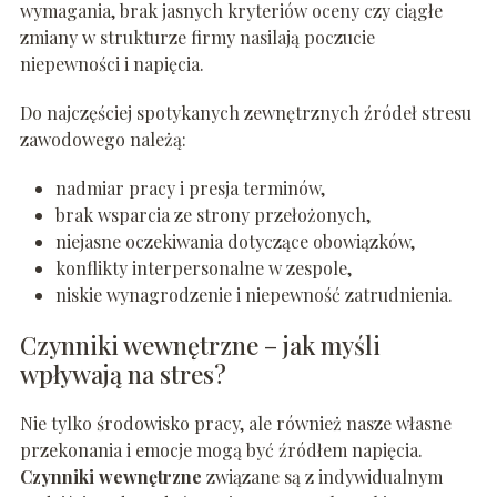
wymagania, brak jasnych kryteriów oceny czy ciągłe
zmiany w strukturze firmy nasilają poczucie
niepewności i napięcia.
Do najczęściej spotykanych zewnętrznych źródeł stresu
zawodowego należą:
nadmiar pracy i presja terminów,
brak wsparcia ze strony przełożonych,
niejasne oczekiwania dotyczące obowiązków,
konflikty interpersonalne w zespole,
niskie wynagrodzenie i niepewność zatrudnienia.
Czynniki wewnętrzne – jak myśli
wpływają na stres?
Nie tylko środowisko pracy, ale również nasze własne
przekonania i emocje mogą być źródłem napięcia.
Czynniki wewnętrzne
związane są z indywidualnym