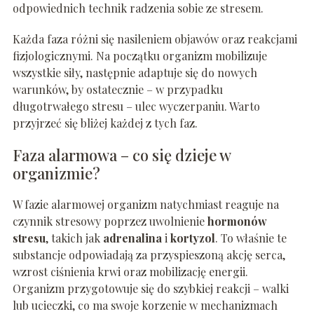
odpowiednich technik radzenia sobie ze stresem.
Każda faza różni się nasileniem objawów oraz reakcjami
fizjologicznymi. Na początku organizm mobilizuje
wszystkie siły, następnie adaptuje się do nowych
warunków, by ostatecznie – w przypadku
długotrwałego stresu – ulec wyczerpaniu. Warto
przyjrzeć się bliżej każdej z tych faz.
Faza alarmowa – co się dzieje w
organizmie?
W fazie alarmowej organizm natychmiast reaguje na
czynnik stresowy poprzez uwolnienie
hormonów
stresu
, takich jak
adrenalina
i
kortyzol
. To właśnie te
substancje odpowiadają za przyspieszoną akcję serca,
wzrost ciśnienia krwi oraz mobilizację energii.
Organizm przygotowuje się do szybkiej reakcji – walki
lub ucieczki, co ma swoje korzenie w mechanizmach