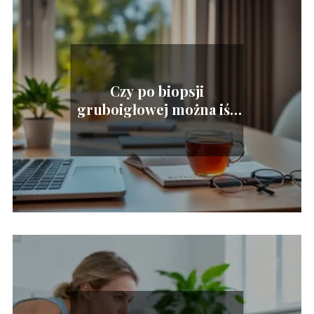
Czy po biopsji
gruboigłowej można iść
do pracy?