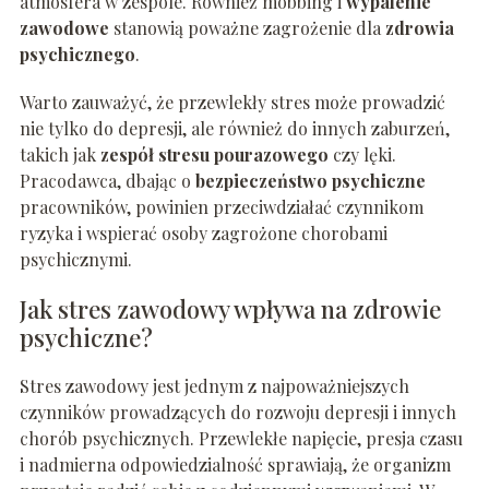
atmosfera w zespole. Również mobbing i
wypalenie
zawodowe
stanowią poważne zagrożenie dla
zdrowia
psychicznego
.
Warto zauważyć, że przewlekły stres może prowadzić
nie tylko do depresji, ale również do innych zaburzeń,
takich jak
zespół stresu pourazowego
czy lęki.
Pracodawca, dbając o
bezpieczeństwo psychiczne
pracowników, powinien przeciwdziałać czynnikom
ryzyka i wspierać osoby zagrożone chorobami
psychicznymi.
Jak stres zawodowy wpływa na zdrowie
psychiczne?
Stres zawodowy jest jednym z najpoważniejszych
czynników prowadzących do rozwoju depresji i innych
chorób psychicznych. Przewlekłe napięcie, presja czasu
i nadmierna odpowiedzialność sprawiają, że organizm