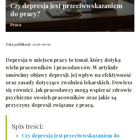
Czy depresja jest przeciwwskazaniem
do pracy?
Praca
Data publikacji: 2025-05-19
Depresja w miejscu pracy to temat, który dotyka
wielu pracowników i pracodawców. W artykule
omówimy objawy depresji, jej wpływ na efektywność
oraz zasady dotyczące zwolnień lekarskich. Dowiesz
się również, jak pracodawcy mogą wspierać zdrowie
psychiczne swoich pracowników oraz jakie są
przyczyny depresji związane z pracą.
Spis treści:
Czy depresja jest przeciwwskazaniem do