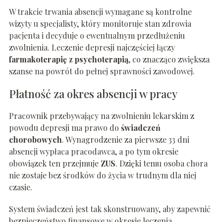
W trakcie trwania absencji wymagane są kontrolne
wizyty u specjalisty, który monitoruje stan zdrowia
pacjenta i decyduje o ewentualnym przedłużeniu
zwolnienia. Leczenie depresji najczęściej łączy
farmakoterapię z psychoterapią
, co znacząco zwiększa
szanse na powrót do pełnej sprawności zawodowej.
Płatność za okres absencji w pracy
Pracownik przebywający na zwolnieniu lekarskim z
powodu depresji ma prawo do
świadczeń
chorobowych
. Wynagrodzenie za pierwsze 33 dni
absencji wypłaca pracodawca, a po tym okresie
obowiązek ten przejmuje
ZUS
. Dzięki temu osoba chora
nie zostaje bez środków do życia w trudnym dla niej
czasie.
System świadczeń jest tak skonstruowany, aby zapewnić
bezpieczeństwo finansowe w okresie leczenia.