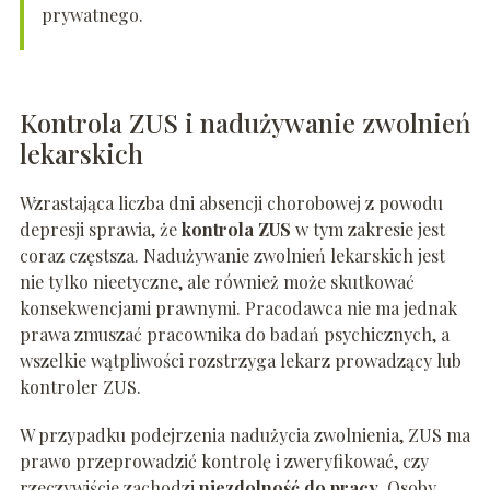
prywatnego.
Kontrola ZUS i nadużywanie zwolnień
lekarskich
Wzrastająca liczba dni absencji chorobowej z powodu
depresji sprawia, że
kontrola ZUS
w tym zakresie jest
coraz częstsza. Nadużywanie zwolnień lekarskich jest
nie tylko nieetyczne, ale również może skutkować
konsekwencjami prawnymi. Pracodawca nie ma jednak
prawa zmuszać pracownika do badań psychicznych, a
wszelkie wątpliwości rozstrzyga lekarz prowadzący lub
kontroler ZUS.
W przypadku podejrzenia nadużycia zwolnienia, ZUS ma
prawo przeprowadzić kontrolę i zweryfikować, czy
rzeczywiście zachodzi
niezdolność do pracy
. Osoby