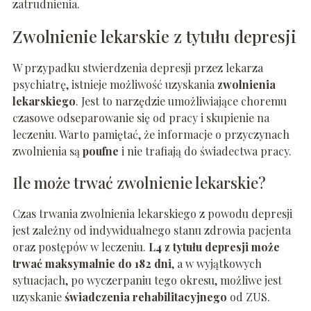
zatrudnienia.
Zwolnienie lekarskie z tytułu depresji
W przypadku stwierdzenia depresji przez lekarza
psychiatrę, istnieje możliwość uzyskania
zwolnienia
lekarskiego
. Jest to narzędzie umożliwiające choremu
czasowe odseparowanie się od pracy i skupienie na
leczeniu. Warto pamiętać, że informacje o przyczynach
zwolnienia są
poufne
i nie trafiają do świadectwa pracy.
Ile może trwać zwolnienie lekarskie?
Czas trwania zwolnienia lekarskiego z powodu depresji
jest zależny od indywidualnego stanu zdrowia pacjenta
oraz postępów w leczeniu.
L4 z tytułu depresji może
trwać maksymalnie do 182 dni
, a w wyjątkowych
sytuacjach, po wyczerpaniu tego okresu, możliwe jest
uzyskanie
świadczenia rehabilitacyjnego
od ZUS.