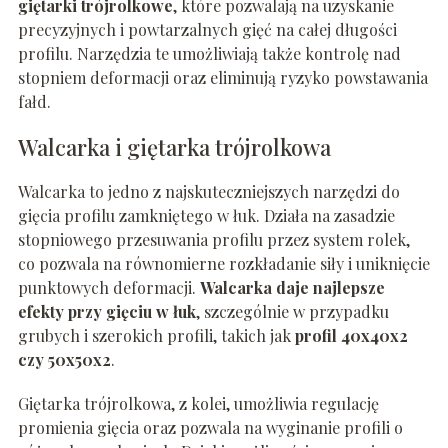
giętarki trójrolkowe
, które pozwalają na uzyskanie
precyzyjnych i powtarzalnych gięć na całej długości
profilu. Narzędzia te umożliwiają także kontrolę nad
stopniem deformacji oraz eliminują ryzyko powstawania
fałd.
Walcarka i giętarka trójrolkowa
Walcarka to jedno z najskuteczniejszych narzędzi do
gięcia profilu zamkniętego w łuk. Działa na zasadzie
stopniowego przesuwania profilu przez system rolek,
co pozwala na równomierne rozkładanie siły i uniknięcie
punktowych deformacji.
Walcarka daje najlepsze
efekty przy gięciu w łuk
, szczególnie w przypadku
grubych i szerokich profili, takich jak
profil 40x40x2
czy 50x50x2
.
Giętarka trójrolkowa, z kolei, umożliwia regulację
promienia gięcia oraz pozwala na wyginanie profili o