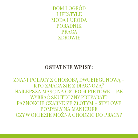
DOM I OGRÓD
LIFESTYLE
MODA I URODA
PORADNIK
PRACA
ZDROWIE
OSTATNIE WPISY:
ZNANI POLACY Z CHOROBĄ DWUBIEGUNOWĄ –
KTO ZMAGA SIĘ Z DIAGNOZĄ?
NAJLEPSZA MAŚĆ NA OSTROGI PIĘTOWE – JAK
WYBRAĆ SKUTECZNY PREPARAT?
PAZNOKCIE CZARNE ZE ZŁOTYM – STYLOWE
POMYSŁY NA MANICURE
CZY W ORTEZIE MOŻNA CHODZIĆ DO PRACY?