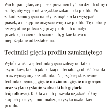
Warto pamiętać, że piasek powinien być bardzo drobny i
suchy, aby wypełnił wszystkie zakamarki profilu. Po
zakończeniu gięcia należy usunąć korki i wysypać
piasek, a następnie oczyścić wnętrze profilu. Tę metodę
szczególnie poleca się przy profilach o małym
przekroju i cienkich ściankach, gdzie łatwo o
niepożądane odkształcenia.
Techniki gięcia profilu zamkniętego
Wybór właściwej techniki gięcia zależy od kilku
czynników, takich jak rodzaj materiału, grubość ścianki
oraz wymagany kształt łuku. Najczęściej stosowane
techniki obejmują
gięcie na zimno, gięcie na gorąco
oraz wykorzystanie walcarki lub giętarki
trójrolkowej
. Każda z nich pozwala uzyskać różny
stopień precyzji i minimalizuje ryzyko uszkodzenia
profilu.