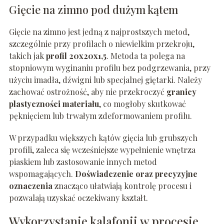
Gięcie na zimno pod dużym kątem
Gięcie na zimno jest jedną z najprostszych metod,
szczególnie przy profilach o niewielkim przekroju,
takich jak
profil 20x20x1,5
. Metoda ta polega na
stopniowym wyginaniu profilu bez podgrzewania, przy
użyciu imadła, dźwigni lub specjalnej giętarki. Należy
zachować ostrożność, aby nie przekroczyć
granicy
plastyczności materiału
, co mogłoby skutkować
pęknięciem lub trwałym zdeformowaniem profilu.
W przypadku większych kątów gięcia lub grubszych
profili, zaleca się wcześniejsze wypełnienie wnętrza
piaskiem lub zastosowanie innych metod
wspomagających.
Doświadczenie oraz precyzyjne
oznaczenia
znacząco ułatwiają kontrolę procesu i
pozwalają uzyskać oczekiwany kształt.
Wykorzystanie kalafonii w procesie