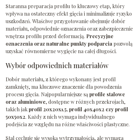
Staranna preparacja profilu to kluczowy etap, który
wpływa na ostateczny efekt gięcia i minimalizuje ryzyko
uszkodzeń. Właściwe przygotowanie obejmuje dobór
materiału, odpowiednie oznaczenia oraz zabezpieczenie
wnętrza profilu przed deformacją.
Precyzyjne
oznaczenia oraz naturalne punkty podparcia
pozwolą
uzyskać równomierne wygięcie na całej długości.
Wybór odpowiednich materiałów
Dobór materiału, z którego wykonany jest profil
zamknięty, ma kluczowe znaczenie dla powodzenia
procesu gięcia. Najpopularniejsze są
profile stalowe
oraz aluminiowe
, dostępne w różnych przekrojach,
takich jak
profil 20x20x1,5, profil 40x40x2 czy profil
50x50x2
. Każdy z nich wymaga indywidualnego
podejścia ze względu na różne właściwości plastyczne.
Stal cechuje się wysoką wytrzymałością, ale wymaga