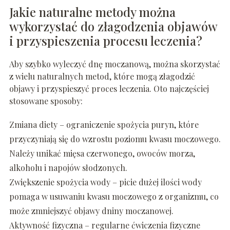
Jakie naturalne metody można
wykorzystać do złagodzenia objawów
i przyspieszenia procesu leczenia?
Aby szybko wyleczyć dnę moczanową, można skorzystać
z wielu naturalnych metod, które mogą złagodzić
objawy i przyspieszyć proces leczenia. Oto najczęściej
stosowane sposoby:
Zmiana diety – ograniczenie spożycia puryn, które
przyczyniają się do wzrostu poziomu kwasu moczowego.
Należy unikać mięsa czerwonego, owoców morza,
alkoholu i napojów słodzonych.
Zwiększenie spożycia wody – picie dużej ilości wody
pomaga w usuwaniu kwasu moczowego z organizmu, co
może zmniejszyć objawy dniny moczanowej.
Aktywność fizyczna – regularne ćwiczenia fizyczne