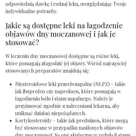
odpowiednią dawkę i rodzaj leku, uwzględniając Twoje
indywidualne potrzeby.
Jakie są dostępne leki na łagodzenie
objawów dny moczanowej i jak je
stosować?
W leczeniu dny moczanowej dostępne są różne leki,
które pomagają złagodzić jej objawy. Wśród najczęściej
stosowanych preparatów znajdują się:
Niesteroidowe leki przeciwzapalne (NLPZ) – takie
jak ibuprofen czy naproksen, które pomagają w
łagodzeniu bólu i stanu zapalnego. Należy je
przyjmować zgodnie z zaleceniami lekarza, aby
uniknąć działań niepożądanych.
Kortykosteroidy – takie jak prednizon, które mogą
być stosowane w przypadku nasilonych objawów
dny moczanowej. Są one skuteczne w redukcji stanu