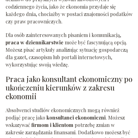
codziennego życia, jako że ekonomia przydaje się
każdego dnia, chociażby w postaci znajomości podatków
czy praw pracowniczych.
Dla osób zainteresowanych pisaniem i komunikacją,
praca w dziennikarstwie
może być fascynującą opcją.
Możesz pisać artykuły analizując sytuację gospodarczą
dla gazet, czasopism lub portali internetowych,
wykorzystując swoją wiedzę.
Praca jako konsultant ekonomiczny po
ukończeniu kierunków z zakresu
ekonomii
Absolwenci studiów ekonomicznych mogą również
podjąć pracę jako
konsultanci ekonomiczni
. Możesz
wskazywać
firmom i klientom
potrzebę zmian w
zakresie zarządzania finansami. Dodatkowo możesz być