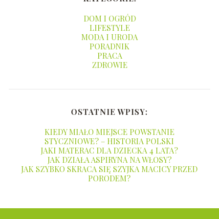
DOM I OGRÓD
LIFESTYLE
MODA I URODA
PORADNIK
PRACA
ZDROWIE
OSTATNIE WPISY:
KIEDY MIAŁO MIEJSCE POWSTANIE
STYCZNIOWE? – HISTORIA POLSKI
JAKI MATERAC DLA DZIECKA 4 LATA?
JAK DZIAŁA ASPIRYNA NA WŁOSY?
JAK SZYBKO SKRACA SIĘ SZYJKA MACICY PRZED
PORODEM?