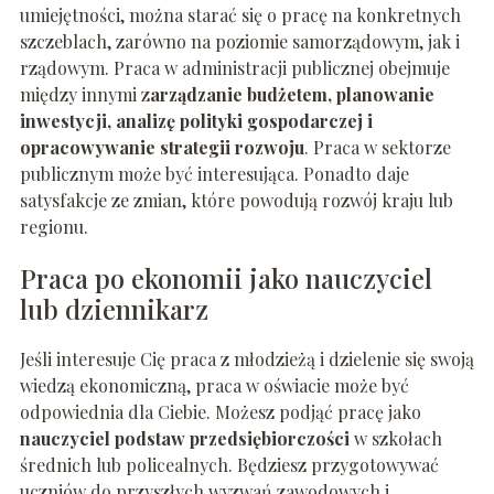
umiejętności, można starać się o pracę na konkretnych
szczeblach, zarówno na poziomie samorządowym, jak i
rządowym. Praca w administracji publicznej obejmuje
między innymi z
arządzanie budżetem, planowanie
inwestycji, analizę polityki gospodarczej i
opracowywanie strategii rozwoju
. Praca w sektorze
publicznym może być interesująca. Ponadto daje
satysfakcje ze zmian, które powodują rozwój kraju lub
regionu.
Praca po ekonomii jako nauczyciel
lub dziennikarz
Jeśli interesuje Cię praca z młodzieżą i dzielenie się swoją
wiedzą ekonomiczną, praca w oświacie może być
odpowiednia dla Ciebie. Możesz podjąć pracę jako
nauczyciel podstaw przedsiębiorczości
w szkołach
średnich lub policealnych. Będziesz przygotowywać
uczniów do przyszłych wyzwań zawodowych i