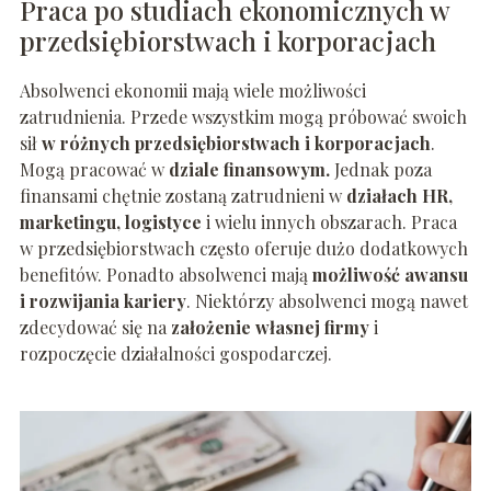
Praca po studiach ekonomicznych w
przedsiębiorstwach i korporacjach
Absolwenci ekonomii mają wiele możliwości
zatrudnienia. Przede wszystkim mogą próbować swoich
sił
w różnych przedsiębiorstwach i korporacjach
.
Mogą pracować w
dziale finansowym.
Jednak poza
finansami chętnie zostaną zatrudnieni w
działach HR,
marketingu, logistyce
i wielu innych obszarach. Praca
w przedsiębiorstwach często oferuje dużo dodatkowych
benefitów. Ponadto absolwenci mają
możliwość awansu
i rozwijania kariery
. Niektórzy absolwenci mogą nawet
zdecydować się na
założenie własnej firmy
i
rozpoczęcie działalności gospodarczej.