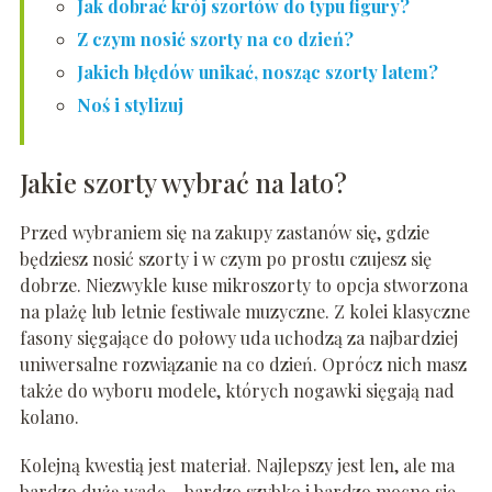
Jak dobrać krój szortów do typu figury?
Z czym nosić szorty na co dzień?
Jakich błędów unikać, nosząc szorty latem?
Noś i stylizuj
Jakie szorty wybrać na lato?
Przed wybraniem się na zakupy zastanów się, gdzie
będziesz nosić szorty i w czym po prostu czujesz się
dobrze. Niezwykle kuse mikroszorty to opcja stworzona
na plażę lub letnie festiwale muzyczne. Z kolei klasyczne
fasony sięgające do połowy uda uchodzą za najbardziej
uniwersalne rozwiązanie na co dzień. Oprócz nich masz
także do wyboru modele, których nogawki sięgają nad
kolano.
Kolejną kwestią jest materiał. Najlepszy jest len, ale ma
bardzo dużą wadę – bardzo szybko i bardzo mocno się