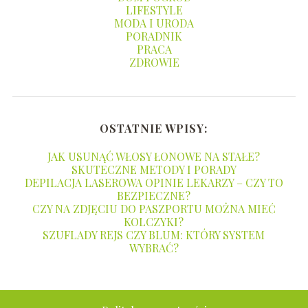
LIFESTYLE
MODA I URODA
PORADNIK
PRACA
ZDROWIE
OSTATNIE WPISY:
JAK USUNĄĆ WŁOSY ŁONOWE NA STAŁE?
SKUTECZNE METODY I PORADY
DEPILACJA LASEROWA OPINIE LEKARZY – CZY TO
BEZPIECZNE?
CZY NA ZDJĘCIU DO PASZPORTU MOŻNA MIEĆ
KOLCZYKI?
SZUFLADY REJS CZY BLUM: KTÓRY SYSTEM
WYBRAĆ?