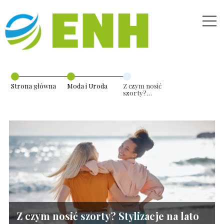
Strona główna
Moda i Uroda
Z czym nosić
szorty?
Stylizacje na
lato na każdą
okazję
Z czym nosić szorty? Stylizacje na lato