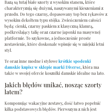
Bazą są tutaj białe szorty z wysokim stanem, które
charakteryzują się dużymi, naszywanymi kieszeniami z
przodu. Do tego czarny, dopasowany top bez rękawów z
wysokim dekoltem typu stójka. Zwieńczeniem całości
będą: cienki, czarny paskiem z klasyczną klamrą,
podkreślający talię oraz czarne japonki na masywnej
platformie. To szykowne, a jednocześnie proste
zestawienie, które doskonale wpisuje się w miejski letni
styl.
Te oraz inne modne i stylowe
krótkie spodenki
damskie kupisz w sklepie marki Diverse
, która ma
także w swojej ofercie koszulki damskie idealne na lato.
Jakich błędów unikać, nosząc szorty
latem?
Komponując wakacyjne zestawy, dość łatwo popełnić
kilka podstawowych błędów. Pierwszym z nich jest