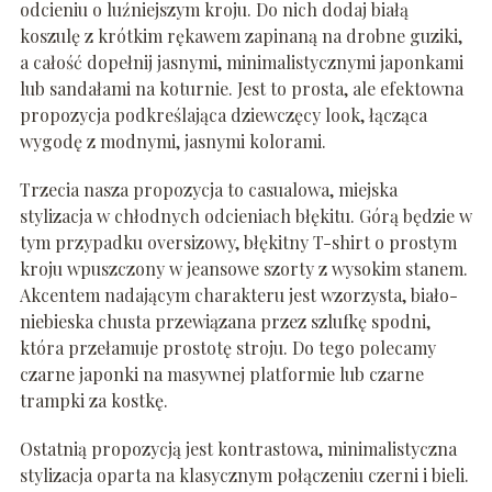
odcieniu o luźniejszym kroju. Do nich dodaj białą
koszulę z krótkim rękawem zapinaną na drobne guziki,
a całość dopełnij jasnymi, minimalistycznymi japonkami
lub sandałami na koturnie. Jest to prosta, ale efektowna
propozycja podkreślająca dziewczęcy look, łącząca
wygodę z modnymi, jasnymi kolorami.
Trzecia nasza propozycja to casualowa, miejska
stylizacja w chłodnych odcieniach błękitu. Górą będzie w
tym przypadku oversizowy, błękitny T-shirt o prostym
kroju wpuszczony w jeansowe szorty z wysokim stanem.
Akcentem nadającym charakteru jest wzorzysta, biało-
niebieska chusta przewiązana przez szlufkę spodni,
która przełamuje prostotę stroju. Do tego polecamy
czarne japonki na masywnej platformie lub czarne
trampki za kostkę.
Ostatnią propozycją jest kontrastowa, minimalistyczna
stylizacja oparta na klasycznym połączeniu czerni i bieli.