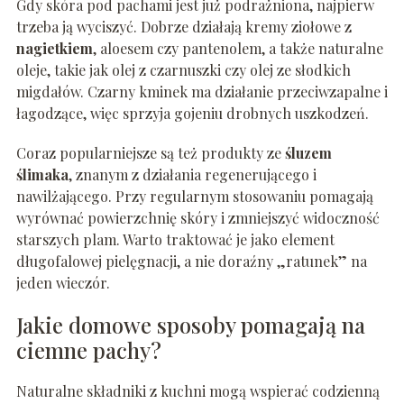
Gdy skóra pod pachami jest już podrażniona, najpierw
trzeba ją wyciszyć. Dobrze działają kremy ziołowe z
nagietkiem
, aloesem czy pantenolem, a także naturalne
oleje, takie jak olej z czarnuszki czy olej ze słodkich
migdałów. Czarny kminek ma działanie przeciwzapalne i
łagodzące, więc sprzyja gojeniu drobnych uszkodzeń.
Coraz popularniejsze są też produkty ze
śluzem
ślimaka
, znanym z działania regenerującego i
nawilżającego. Przy regularnym stosowaniu pomagają
wyrównać powierzchnię skóry i zmniejszyć widoczność
starszych plam. Warto traktować je jako element
długofalowej pielęgnacji, a nie doraźny „ratunek” na
jeden wieczór.
Jakie domowe sposoby pomagają na
ciemne pachy?
Naturalne składniki z kuchni mogą wspierać codzienną