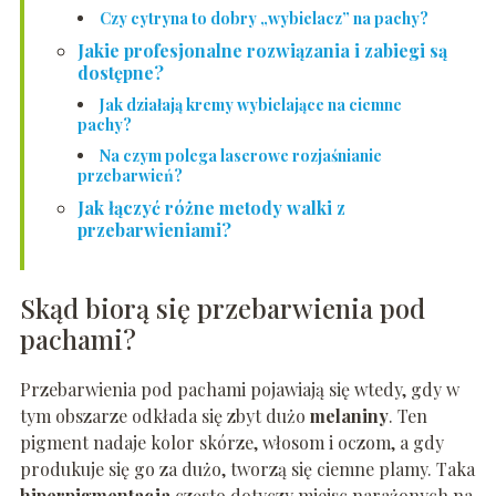
Czy cytryna to dobry „wybielacz” na pachy?
Jakie profesjonalne rozwiązania i zabiegi są
dostępne?
Jak działają kremy wybielające na ciemne
pachy?
Na czym polega laserowe rozjaśnianie
przebarwień?
Jak łączyć różne metody walki z
przebarwieniami?
Skąd biorą się przebarwienia pod
pachami?
Przebarwienia pod pachami pojawiają się wtedy, gdy w
tym obszarze odkłada się zbyt dużo
melaniny
. Ten
pigment nadaje kolor skórze, włosom i oczom, a gdy
produkuje się go za dużo, tworzą się ciemne plamy. Taka
hiperpigmentacja
często dotyczy miejsc narażonych na