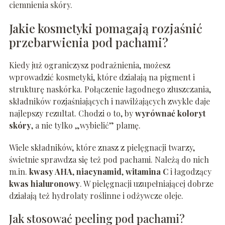
ciemnienia skóry.
Jakie kosmetyki pomagają rozjaśnić
przebarwienia pod pachami?
Kiedy już ograniczysz podrażnienia, możesz
wprowadzić kosmetyki, które działają na pigment i
strukturę naskórka. Połączenie łagodnego złuszczania,
składników rozjaśniających i nawilżających zwykle daje
najlepszy rezultat. Chodzi o to, by
wyrównać koloryt
skóry
, a nie tylko „wybielić” plamę.
Wiele składników, które znasz z pielęgnacji twarzy,
świetnie sprawdza się też pod pachami. Należą do nich
m.in.
kwasy AHA
,
niacynamid
,
witamina C
i łagodzący
kwas hialuronowy
. W pielęgnacji uzupełniającej dobrze
działają też hydrolaty roślinne i odżywcze oleje.
Jak stosować peeling pod pachami?