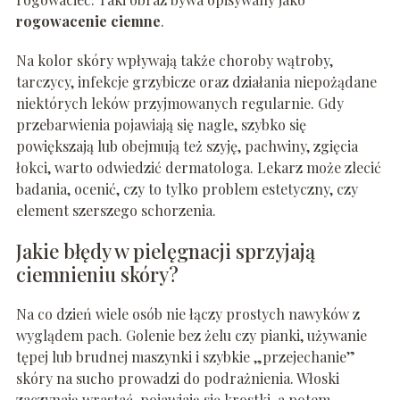
rogowacenie ciemne
.
Na kolor skóry wpływają także choroby wątroby,
tarczycy, infekcje grzybicze oraz działania niepożądane
niektórych leków przyjmowanych regularnie. Gdy
przebarwienia pojawiają się nagle, szybko się
powiększają lub obejmują też szyję, pachwiny, zgięcia
łokci, warto odwiedzić dermatologa. Lekarz może zlecić
badania, ocenić, czy to tylko problem estetyczny, czy
element szerszego schorzenia.
Jakie błędy w pielęgnacji sprzyjają
ciemnieniu skóry?
Na co dzień wiele osób nie łączy prostych nawyków z
wyglądem pach. Golenie bez żelu czy pianki, używanie
tępej lub brudnej maszynki i szybkie „przejechanie”
skóry na sucho prowadzi do podrażnienia. Włoski
zaczynają wrastać, pojawiają się krostki, a potem