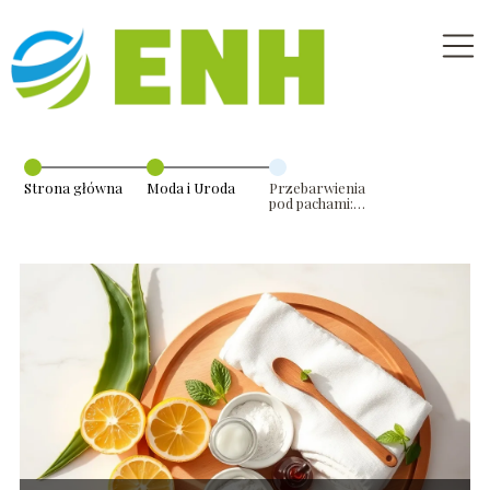
Strona główna
Moda i Uroda
Przebarwienia
pod pachami:
przyczyny i jak
je usunąć