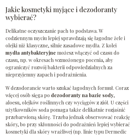
Jakie kosmetyki myjące i dezodoranty
wybierać?
Delikatne oczyszczanie pach to podstawa. W
codziennym myciu lepiej sprawdzają się łagodne żele i
olejki niż klasyczne, silnie zasadowe mydła. Z kolei
mydła antybakteryjne
możesz włączyć od czasu do
czasu, np. w okresach wzmożonego pocenia, aby
ograniczyć rozwój bakterii odpowiedzialnych za
nieprzyjemny zapach i podrażnienia.
W dezodorancie warto szukać łagodnych formuł. Coraz
więcej osób sięga po
dezodoranty na bazie sody
,
aloesu, olejków roślinnych czy wyciągów z ziół. U części
użytkowników soda pomaga także delikatnie rozjaśnić
przebarwioną skórę. Trzeba jednak obserwować reakcję
skóry, bo przy skłonności do podrażnień lepiej wybierać
kosmetyki dla skóry wrażliwej (np. linie typu Dermedic