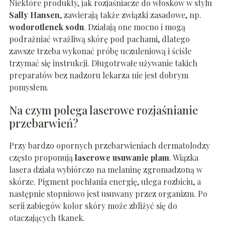
Niektóre produkty, jak rozjaśniacze do włosków w stylu
Sally Hansen
, zawierają także związki zasadowe, np.
wodorotlenek sodu
. Działają one mocno i mogą
podrażniać wrażliwą skórę pod pachami, dlatego
zawsze trzeba wykonać próbę uczuleniową i ściśle
trzymać się instrukcji. Długotrwałe używanie takich
preparatów bez nadzoru lekarza nie jest dobrym
pomysłem.
Na czym polega laserowe rozjaśnianie
przebarwień?
Przy bardzo opornych przebarwieniach dermatolodzy
często proponują
laserowe usuwanie plam
. Wiązka
lasera działa wybiórczo na melaninę zgromadzoną w
skórze. Pigment pochłania energię, ulega rozbiciu, a
następnie stopniowo jest usuwany przez organizm. Po
serii zabiegów kolor skóry może zbliżyć się do
otaczających tkanek.