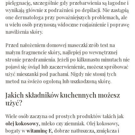
pielęgnację, szczególnie gdy przebarwienia są łagodne i
wynikają głównie z podrażnień po depilacji. Nie zastąpią
one dermatologa przy poważniejszych problemach, ale
u wielu osób przynoszą widoczne rozjaśnienie i poprawę
nawilżenia skóry.
Przed nałożeniem domowej maseczki zrób test na
małym fragmencie skóry, najlepiej po wewnętrznej
stronie przedramienia. Jeżeli po kilkunastu minutach nie
pojawi się świąd lub zaczerwienienie, możesz spróbować
użyć mieszanki pod pachami. Nigdy nie stosuj tych
metod na świeżo ogoloną lub uszkodzoną skórę.
Jakich składników kuchennych możesz
użyć?
Wiele osób zaczyna od prostych produktów takich jak
olej kokosowy
, mleko czy ziemniak. Olej kokosowy,
bogaty w
witaminę E
, dobrze natłuszcza, zmiękcza i