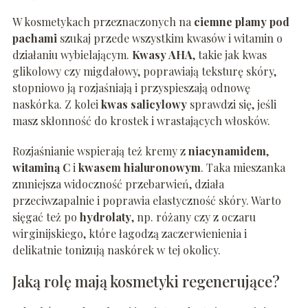
W kosmetykach przeznaczonych na
ciemne plamy pod
pachami
szukaj przede wszystkim kwasów i witamin o
działaniu wybielającym.
Kwasy AHA
, takie jak kwas
glikolowy czy migdałowy, poprawiają teksturę skóry,
stopniowo ją rozjaśniają i przyspieszają odnowę
naskórka. Z kolei
kwas salicylowy
sprawdzi się, jeśli
masz skłonność do krostek i wrastających włosków.
Rozjaśnianie wspierają też kremy z
niacynamidem
,
witaminą C
i
kwasem hialuronowym
. Taka mieszanka
zmniejsza widoczność przebarwień, działa
przeciwzapalnie i poprawia elastyczność skóry. Warto
sięgać też po
hydrolaty
, np. różany czy z oczaru
wirginijskiego, które łagodzą zaczerwienienia i
delikatnie tonizują naskórek w tej okolicy.
Jaką rolę mają kosmetyki regenerujące?