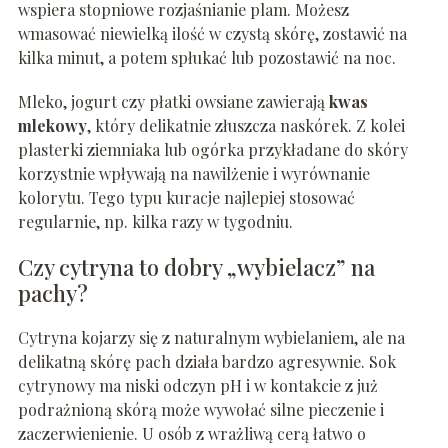
wspiera stopniowe rozjaśnianie plam. Możesz
wmasować niewielką ilość w czystą skórę, zostawić na
kilka minut, a potem spłukać lub pozostawić na noc.
Mleko, jogurt czy płatki owsiane zawierają
kwas
mlekowy
, który delikatnie złuszcza naskórek. Z kolei
plasterki ziemniaka lub ogórka przykładane do skóry
korzystnie wpływają na nawilżenie i wyrównanie
kolorytu. Tego typu kuracje najlepiej stosować
regularnie, np. kilka razy w tygodniu.
Czy cytryna to dobry „wybielacz” na
pachy?
Cytryna kojarzy się z naturalnym wybielaniem, ale na
delikatną skórę pach działa bardzo agresywnie. Sok
cytrynowy ma niski odczyn pH i w kontakcie z już
podrażnioną skórą może wywołać silne pieczenie i
zaczerwienienie. U osób z wrażliwą cerą łatwo o