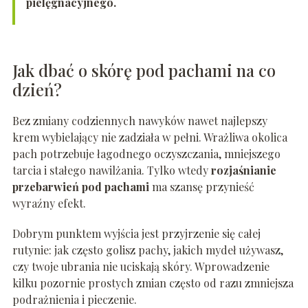
pielęgnacyjnego.
Jak dbać o skórę pod pachami na co
dzień?
Bez zmiany codziennych nawyków nawet najlepszy
krem wybielający nie zadziała w pełni. Wrażliwa okolica
pach potrzebuje łagodnego oczyszczania, mniejszego
tarcia i stałego nawilżania. Tylko wtedy
rozjaśnianie
przebarwień pod pachami
ma szansę przynieść
wyraźny efekt.
Dobrym punktem wyjścia jest przyjrzenie się całej
rutynie: jak często golisz pachy, jakich mydeł używasz,
czy twoje ubrania nie uciskają skóry. Wprowadzenie
kilku pozornie prostych zmian często od razu zmniejsza
podrażnienia i pieczenie.