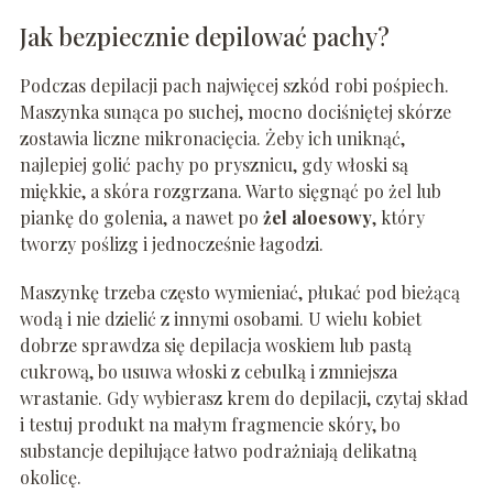
Jak bezpiecznie depilować pachy?
Podczas depilacji pach najwięcej szkód robi pośpiech.
Maszynka sunąca po suchej, mocno dociśniętej skórze
zostawia liczne mikronacięcia. Żeby ich uniknąć,
najlepiej golić pachy po prysznicu, gdy włoski są
miękkie, a skóra rozgrzana. Warto sięgnąć po żel lub
piankę do golenia, a nawet po
żel aloesowy
, który
tworzy poślizg i jednocześnie łagodzi.
Maszynkę trzeba często wymieniać, płukać pod bieżącą
wodą i nie dzielić z innymi osobami. U wielu kobiet
dobrze sprawdza się depilacja woskiem lub pastą
cukrową, bo usuwa włoski z cebulką i zmniejsza
wrastanie. Gdy wybierasz krem do depilacji, czytaj skład
i testuj produkt na małym fragmencie skóry, bo
substancje depilujące łatwo podrażniają delikatną
okolicę.