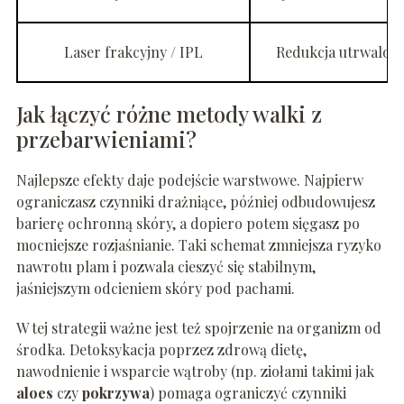
Laser frakcyjny / IPL
Redukcja utrwalon
Jak łączyć różne metody walki z
przebarwieniami?
Najlepsze efekty daje podejście warstwowe. Najpierw
ograniczasz czynniki drażniące, później odbudowujesz
barierę ochronną skóry, a dopiero potem sięgasz po
mocniejsze rozjaśnianie. Taki schemat zmniejsza ryzyko
nawrotu plam i pozwala cieszyć się stabilnym,
jaśniejszym odcieniem skóry pod pachami.
W tej strategii ważne jest też spojrzenie na organizm od
środka. Detoksykacja poprzez zdrową dietę,
nawodnienie i wsparcie wątroby (np. ziołami takimi jak
aloes
czy
pokrzywa
) pomaga ograniczyć czynniki