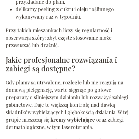
przykładane do plam,
delikatny peeling z cukru i oleju roślinnego
wykonywany raz w tygodniu.
Przy takich mieszankach liczy się regularność i
obserwacja skóry: zbyt częste stosowanie może
przesuszać lub drażnić.
Jakie profesjonalne rozwiązania i
zabiegi są dostępne?
Gdy plamy są utrwalone, rozległe lub nie reagują na
domową pielęgnację, warto sięgnąć po gotowe
preparaty o silniejszym działaniu lub rozważyć zabiegi
gabinetowe. Daje to większą kontrolę nad dawką
składników wybielających i głębokością działania. W tej
grupie mieszczą się
kremy wybielające
oraz zabiegi
dermatologiczne, w tym laseroterapia.