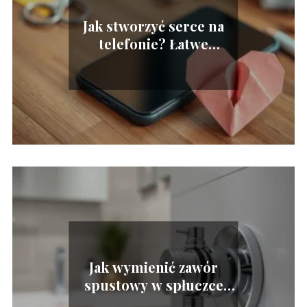
Jak stworzyć serce na
telefonie? Łatwe
instrukcje do
naśladowania!
Jak wymienić zawór
spustowy w spłuczce
podtynkowej Cersanit?