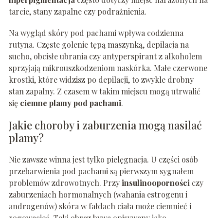
tarcie, stany zapalne czy podrażnienia.
Na wygląd skóry pod pachami wpływa codzienna
rutyna. Częste golenie tępą maszynką, depilacja na
sucho, obcisłe ubrania czy antyperspirant z alkoholem
sprzyjają mikrouszkodzeniom naskórka. Małe czerwone
krostki, które widzisz po depilacji, to zwykle drobny
stan zapalny. Z czasem w takim miejscu mogą utrwalić
się
ciemne plamy pod pachami
.
Jakie choroby i zaburzenia mogą nasilać
plamy?
Nie zawsze winna jest tylko pielęgnacja. U części osób
przebarwienia pod pachami są pierwszym sygnałem
problemów zdrowotnych. Przy
insulinooporności
czy
zaburzeniach hormonalnych (wahania estrogenu i
androgenów) skóra w fałdach ciała może ciemnieć i
rogowacieć. Taki obraz bywa opisywany jako