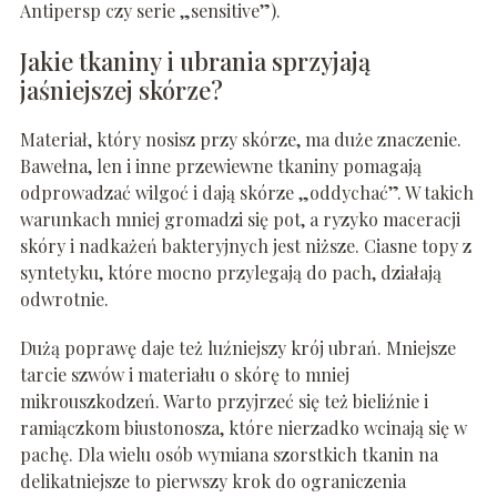
Antipersp czy serie „sensitive”).
Jakie tkaniny i ubrania sprzyjają
jaśniejszej skórze?
Materiał, który nosisz przy skórze, ma duże znaczenie.
Bawełna, len i inne przewiewne tkaniny pomagają
odprowadzać wilgoć i dają skórze „oddychać”. W takich
warunkach mniej gromadzi się pot, a ryzyko maceracji
skóry i nadkażeń bakteryjnych jest niższe. Ciasne topy z
syntetyku, które mocno przylegają do pach, działają
odwrotnie.
Dużą poprawę daje też luźniejszy krój ubrań. Mniejsze
tarcie szwów i materiału o skórę to mniej
mikrouszkodzeń. Warto przyjrzeć się też bieliźnie i
ramiączkom biustonosza, które nierzadko wcinają się w
pachę. Dla wielu osób wymiana szorstkich tkanin na
delikatniejsze to pierwszy krok do ograniczenia