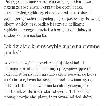
Decyzję o mocniejszej kuracji najlepiej podejmować
razem ze specjalistą. Dermatolog oceni rodzaj
przebarwień, wykluczy choroby ogólnoustrojowe i
zaproponuje schemat pielęgnacji dopasowany do twojej
skóry. W wielu przypadkach łączy się delikatne
wybielanie z regeneracją i ochroną przed dalszym
uszkodzeniem naskórka.
Jak działają kremy wybielające na ciemne
pachy?
W kremach wybielających znajdują się składniki
hamujące produkcję melaniny i przyspieszające jej
rozpad. W formułach na ciało często pojawia się
kwas
azelainowy
,
kwas kojowy
, pochodne
witaminy C
, a
także substancje o działaniu keratolitycznym, np.
nadtlenek wodoru w niskim stężeniu. Taki zestaw
pomaga rozjaśniać plamy i wyrównać odcień skóry.