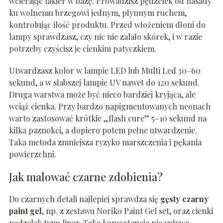
wcierając lakier w bazę. Prowadzisz pędzelek od nasady
ku wolnemu brzegowi jednym, płynnym ruchem,
kontrolując ilość produktu. Przed włożeniem dłoni do
lampy sprawdzasz, czy nic nie zalało skórek, i w razie
potrzeby czyścisz je cienkim patyczkiem.
Utwardzasz kolor w lampie LED lub Multi Led 30–60
sekund, a w słabszej lampie UV nawet do 120 sekund.
Druga warstwa może być nieco bardziej kryjąca, ale
wciąż cienka. Przy bardzo napigmentowanych neonach
warto zastosować krótkie „flash cure” 5–10 sekund na
kilka paznokci, a dopiero potem pełne utwardzenie.
Taka metoda zmniejsza ryzyko marszczenia i pękania
powierzchni.
Jak malować czarne zdobienia?
Do czarnych detali najlepiej sprawdza się
gęsty czarny
paint gel
, np. z zestawu Noriko Paint Gel set, oraz cienki
pędzelek typu liner. Taka konsystencja nie spływa,