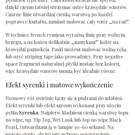
dzięki czemu łatwiej utrzymać ostre krawędzie wzorów.
Czarne linie utwardzaj cienką warstwą po każdej
poprawce kształtu, zamiast malować cały wzór „na raz”.
W technice french rysujesz wyraźną linię przy wolnym
brzegu, a na końcu delikatnie „zamykasz” kolor na
krawędzi paznokcia. Paski możesz malować wolną ręką
lub użyć striping tape jako prowadnicy. Przy negative
space fragment naturalnej płytki zostaje bez koloru,
więc krawędzie wzorów muszą być idealnie równe.
Efekt syrenki i matowe wykończenie
Neonowy róż świetnie łączy się z pudrami do zdobień.
Efekt syrenki lub efekt szronu wykonasz przy użyciu
pyłku
Syrenka
. Najpierw kładziesz cienką warstwę topu
no wipe, np. Tip Top, Wet Look lub top no wipe Black
Pearl, i utwardzasz ją w lampie 30–60 sekund. Na
jeszcze ciepłą, ale już utwardzoną powierzchnię