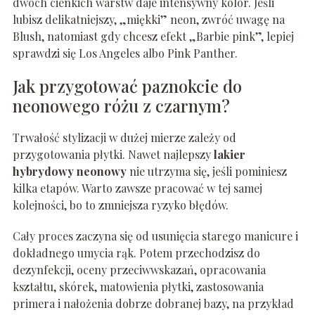
dwóch cienkich warstw daje intensywny kolor. Jeśli
lubisz delikatniejszy, „miękki” neon, zwróć uwagę na
Blush, natomiast gdy chcesz efekt „Barbie pink”, lepiej
sprawdzi się Los Angeles albo Pink Panther.
Jak przygotować paznokcie do
neonowego różu z czarnym?
Trwałość stylizacji w dużej mierze zależy od
przygotowania płytki. Nawet najlepszy
lakier
hybrydowy neonowy
nie utrzyma się, jeśli pominiesz
kilka etapów. Warto zawsze pracować w tej samej
kolejności, bo to zmniejsza ryzyko błędów.
Cały proces zaczyna się od usunięcia starego manicure i
dokładnego umycia rąk. Potem przechodzisz do
dezynfekcji, oceny przeciwwskazań, opracowania
kształtu, skórek, matowienia płytki, zastosowania
primera i nałożenia dobrze dobranej bazy, na przykład