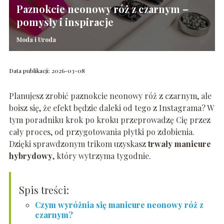
Paznokcie neonowy róż z czarnym –
pomysły i inspiracje
Moda i Uroda
Data publikacji: 2026-03-08
Planujesz zrobić paznokcie neonowy róż z czarnym, ale
boisz się, że efekt będzie daleki od tego z Instagrama? W
tym poradniku krok po kroku przeprowadzę Cię przez
cały proces, od przygotowania płytki po zdobienia.
Dzięki sprawdzonym trikom uzyskasz
trwały manicure
hybrydowy
, który wytrzyma tygodnie.
Spis treści:
Czym wyróżnia się manicure neonowy róż z
czarnym?