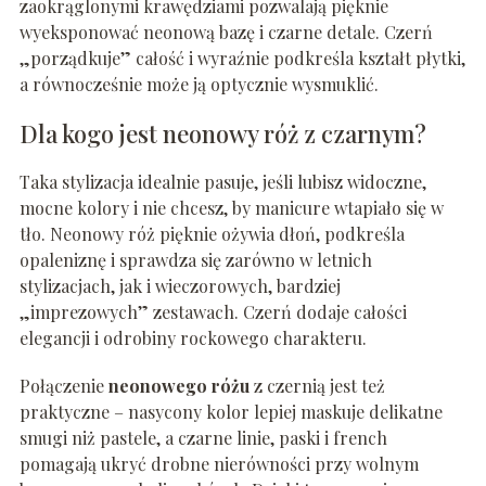
zaokrąglonymi krawędziami pozwalają pięknie
wyeksponować neonową bazę i czarne detale. Czerń
„porządkuje” całość i wyraźnie podkreśla kształt płytki,
a równocześnie może ją optycznie wysmuklić.
Dla kogo jest neonowy róż z czarnym?
Taka stylizacja idealnie pasuje, jeśli lubisz widoczne,
mocne kolory i nie chcesz, by manicure wtapiało się w
tło. Neonowy róż pięknie ożywia dłoń, podkreśla
opaleniznę i sprawdza się zarówno w letnich
stylizacjach, jak i wieczorowych, bardziej
„imprezowych” zestawach. Czerń dodaje całości
elegancji i odrobiny rockowego charakteru.
Połączenie
neonowego różu
z czernią jest też
praktyczne – nasycony kolor lepiej maskuje delikatne
smugi niż pastele, a czarne linie, paski i french
pomagają ukryć drobne nierówności przy wolnym