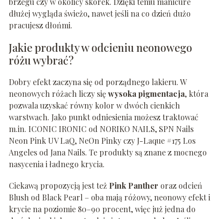
brzegu czy w okolicy skórek. Dzięki temu manicure
dłużej wygląda świeżo, nawet jeśli na co dzień dużo
pracujesz dłońmi.
Jakie produkty w odcieniu neonowego
różu wybrać?
Dobry efekt zaczyna się od porządnego lakieru. W
neonowych różach liczy się
wysoka pigmentacja
, która
pozwala uzyskać równy kolor w dwóch cienkich
warstwach. Jako punkt odniesienia możesz traktować
m.in. ICONIC IRONIC od NORIKO NAILS, SPN Nails
Neon Pink UV LaQ, NeOn Pinky czy J-Laque #175 Los
Angeles od Jana Nails. Te produkty są znane z mocnego
nasycenia i ładnego krycia.
Ciekawą propozycją jest też
Pink Panther
oraz odcień
Blush od Black Pearl – oba mają różowy, neonowy efekt i
krycie na poziomie 80–90 procent, więc już jedna do