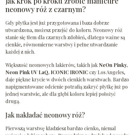
Jak krok po kroku zrobić manicure
neonowy róż z czarnym?
Gdy płytka jest już przygotowana i baza dobrze
utwardzona, możesz przejść do koloru. Neonowy róż
stanie się tłem dla czarnych zdobień, dlatego ważne są
cienkie, równomierne warstwy i pełne utwardzanie
każdej z nich.
Większość neonowych lakierów, takich jak
NeOn Pinky,
Neon Pink UV LaQ, ICONIC IRONIC
czy Los Angeles,
daje piękne krycie w dwóch cienkich warstwach. Bardzo
napigmentowane odcienie potrafią zakryć płytkę już po
jednej warstwie, ale dla głębi koloru lepiej położyć
drugą.
Jak nakładać neonowy róż?
Pierwszą warstwę kładziesz bardzo cienko, niemal