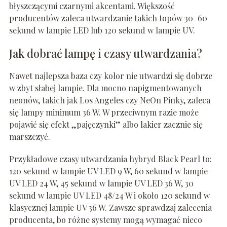
błyszczącymi czarnymi akcentami. Większość
producentów zaleca utwardzanie takich topów 30–60
sekund w lampie LED lub 120 sekund w lampie UV.
Jak dobrać lampę i czasy utwardzania?
Nawet najlepsza baza czy kolor nie utwardzi się dobrze
w zbyt słabej lampie. Dla mocno napigmentowanych
neonów, takich jak Los Angeles czy NeOn Pinky, zaleca
się lampy minimum 36 W. W przeciwnym razie może
pojawić się efekt „pajęczynki” albo lakier zacznie się
marszczyć.
Przykładowe czasy utwardzania hybryd Black Pearl to:
120 sekund w lampie UV LED 9 W, 60 sekund w lampie
UV LED 24 W, 45 sekund w lampie UV LED 36 W, 30
sekund w lampie UV LED 48/24 W i około 120 sekund w
klasycznej lampie UV 36 W. Zawsze sprawdzaj zalecenia
producenta, bo różne systemy mogą wymagać nieco