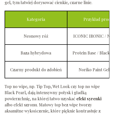
gel, tym łatwiej dorysować cienkie, czarne linie.
Kategoria
Przykład produ
Neonowy róż
ICONIC IRONIC / Ne
Baza hybrydowa
Protein Base / Black P
Czarny produkt do zdobień
Noriko Paint Gel –
Top no wipe, np. Tip Top, Wet Look czy top no wipe
Black Pearl, dają intensywny połysk i gładką
powierzchnię, na której łatwo uzyskać
efekt syrenki
albo efekt szronu. Matowy top bez wipe tworzy
aksamitne wykończenie, które pięknie kontrastuje z