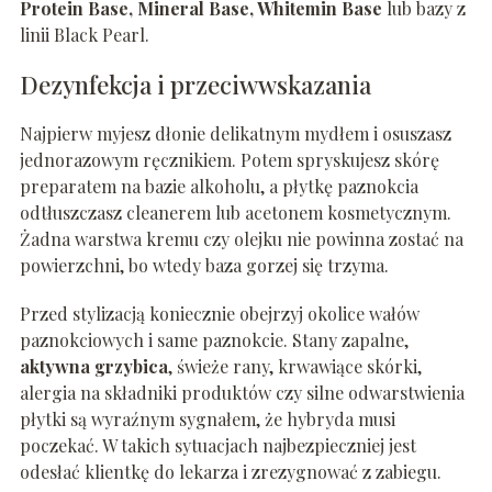
Protein Base, Mineral Base, Whitemin Base
lub bazy z
linii Black Pearl.
Dezynfekcja i przeciwwskazania
Najpierw myjesz dłonie delikatnym mydłem i osuszasz
jednorazowym ręcznikiem. Potem spryskujesz skórę
preparatem na bazie alkoholu, a płytkę paznokcia
odtłuszczasz cleanerem lub acetonem kosmetycznym.
Żadna warstwa kremu czy olejku nie powinna zostać na
powierzchni, bo wtedy baza gorzej się trzyma.
Przed stylizacją koniecznie obejrzyj okolice wałów
paznokciowych i same paznokcie. Stany zapalne,
aktywna grzybica
, świeże rany, krwawiące skórki,
alergia na składniki produktów czy silne odwarstwienia
płytki są wyraźnym sygnałem, że hybryda musi
poczekać. W takich sytuacjach najbezpieczniej jest
odesłać klientkę do lekarza i zrezygnować z zabiegu.