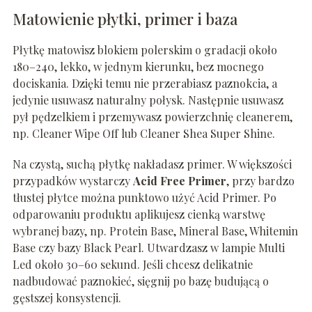
Matowienie płytki, primer i baza
Płytkę matowisz blokiem polerskim o gradacji około
180–240, lekko, w jednym kierunku, bez mocnego
dociskania. Dzięki temu nie przerabiasz paznokcia, a
jedynie usuwasz naturalny połysk. Następnie usuwasz
pył pędzelkiem i przemywasz powierzchnię cleanerem,
np. Cleaner Wipe Off lub Cleaner Shea Super Shine.
Na czystą, suchą płytkę nakładasz primer. W większości
przypadków wystarczy
Acid Free Primer
, przy bardzo
tłustej płytce można punktowo użyć Acid Primer. Po
odparowaniu produktu aplikujesz cienką warstwę
wybranej bazy, np. Protein Base, Mineral Base, Whitemin
Base czy bazy Black Pearl. Utwardzasz w lampie Multi
Led około 30–60 sekund. Jeśli chcesz delikatnie
nadbudować paznokieć, sięgnij po bazę budującą o
gęstszej konsystencji.