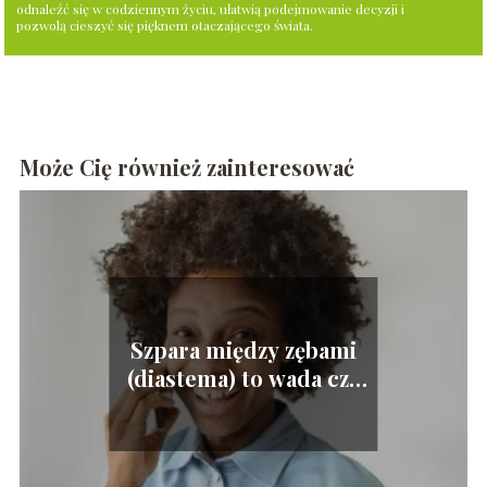
odnaleźć się w codziennym życiu, ułatwią podejmowanie decyzji i
pozwolą cieszyć się pięknem otaczającego świata.
Może Cię również zainteresować
Szpara między zębami
(diastema) to wada czy
zaleta?