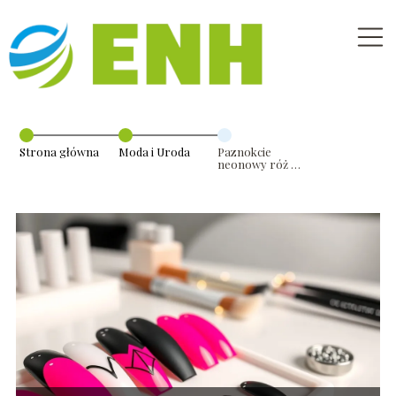
Strona główna
Moda i Uroda
Paznokcie
neonowy róż z
czarnym –
pomysły i
inspiracje