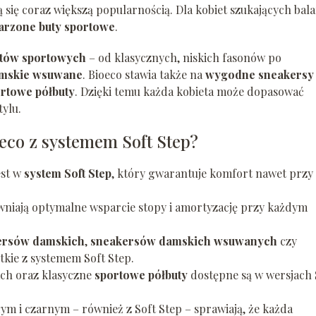
ą się coraz większą popularnością. Dla kobiet szukających bal
rzone buty sportowe
.
tów sportowych
– od klasycznych, niskich fasonów po
amskie wsuwane
. Bioeco stawia także na
wygodne sneakersy
rtowe półbuty
. Dzięki temu każda kobieta może dopasować
ylu.
eco z systemem Soft Step?
est w
system Soft Step
, który gwarantuje komfort nawet przy
niają optymalne wsparcie stopy i amortyzację przy każdym
ersów damskich
,
sneakersów damskich wsuwanych
czy
stkie z systemem Soft Step.
ch oraz klasyczne
sportowe półbuty
dostępne są w wersjach 
ym i czarnym – również z Soft Step – sprawiają, że każda