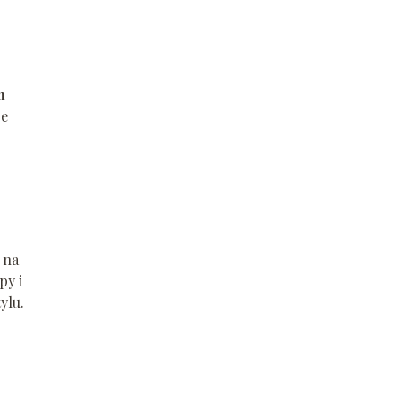
m
re
na
py i
ylu.
o