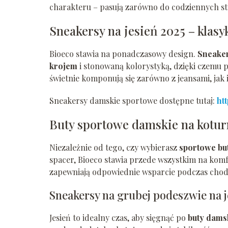
charakteru – pasują zarówno do codziennych styli
Sneakersy na jesień 2025 – klas
Bioeco stawia na ponadczasowy design.
Sneaker
krojem
i stonowaną kolorystyką, dzięki czemu 
świetnie komponują się zarówno z jeansami, jak 
Sneakersy damskie sportowe dostępne tutaj:
ht
Buty sportowe damskie na koturn
Niezależnie od tego, czy wybierasz
sportowe bu
spacer, Bioeco stawia przede wszystkim na kom
zapewniają odpowiednie wsparcie podczas cho
Sneakersy na grubej podeszwie na j
Jesień to idealny czas, aby sięgnąć po
buty dams