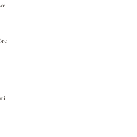
twe
óre
mi.