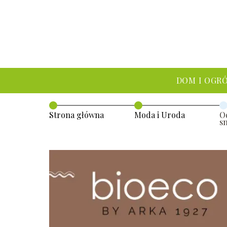
DOM I OGR
Strona główna
Moda i Uroda
O
s
d
p