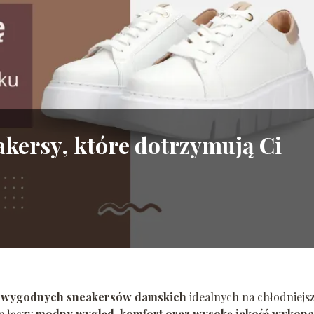
akersy, które dotrzymują Ci
ć
wygodnych sneakersów damskich
idealnych na chłodniejs
e łączy
modny wygląd, komfort oraz wysoką jakość wykona