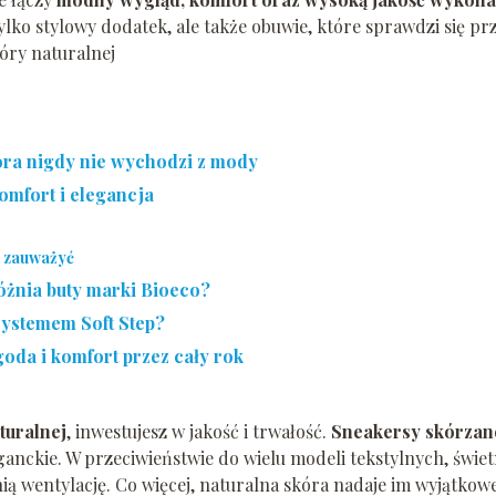
tylko stylowy dodatek, ale także obuwie, które sprawdzi się pr
óry naturalnej
tóra nigdy nie wychodzi z mody
omfort i elegancja
ę zauważyć
żnia buty marki Bioeco?
systemem Soft Step?
oda i komfort przez cały rok
turalnej
, inwestujesz w jakość i trwałość.
Sneakersy skórzan
nckie. W przeciwieństwie do wielu modeli tekstylnych, świet
ią wentylację. Co więcej, naturalna skóra nadaje im wyjątkow