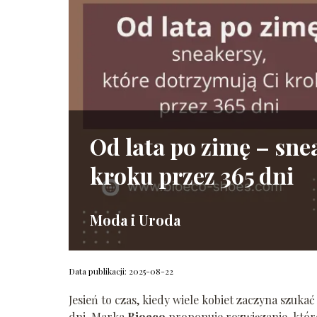
Od lata po zimę – sne
kroku przez 365 dni
Moda i Uroda
Data publikacji: 2025-08-22
Jesień to czas, kiedy wiele kobiet zaczyna szuka
dni. Marka
Bioeco
proponuje rozwiązanie, któr