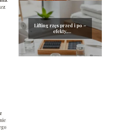
zez
Lifting rzęs przed i po –
efekty,
przeciwwskazania i
pielęgnacja
e
nie
ego