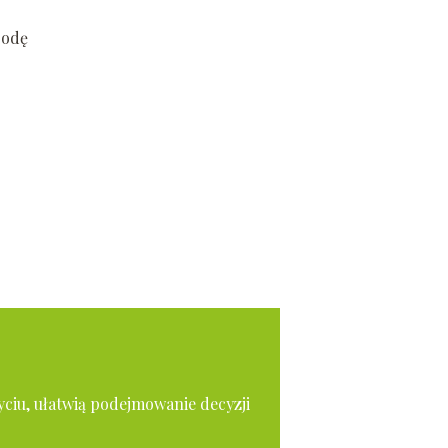
godę
yciu, ułatwią podejmowanie decyzji