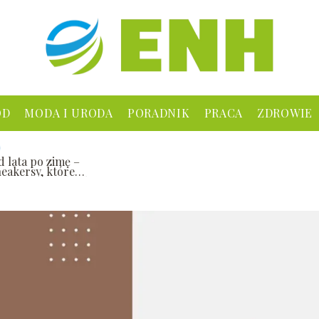
ÓD
MODA I URODA
PORADNIK
PRACA
ZDROWIE
d lata po zimę –
neakersy, które
otrzymują Ci kroku
rzez 365 dni