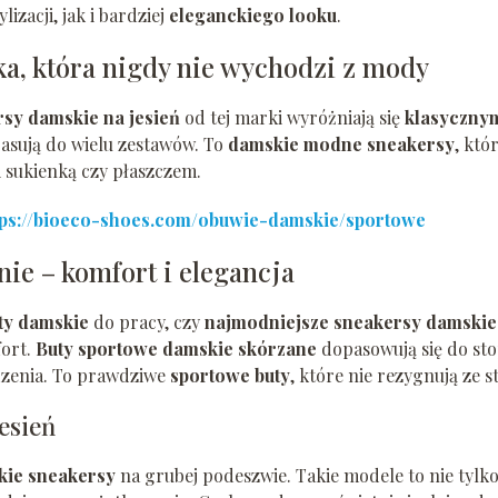
zacji, jak i bardziej
eleganckiego looku
.
yka, która nigdy nie wychodzi z mody
sy damskie na jesień
od tej marki wyróżniają się
klasyczny
pasują do wielu zestawów. To
damskie modne sneakersy
, któ
i sukienką czy płaszczem.
tps://bioeco-shoes.com/obuwie-damskie/sportowe
ie – komfort i elegancja
ty damskie
do pracy, czy
najmodniejsze sneakersy damskie
fort.
Buty sportowe damskie skórzane
dopasowują się do sto
dzenia. To prawdziwe
sportowe buty
, które nie rezygnują ze st
esień
kie sneakersy
na grubej podeszwie. Takie modele to nie tylk