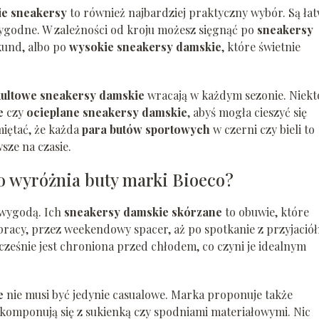
ie sneakersy
to również najbardziej praktyczny wybór. Są ła
wygodne. W zależności od kroju możesz sięgnąć po
sneakersy
ekund, albo po
wysokie sneakersy damskie
, które świetnie
kultowe sneakersy damskie
wracają w każdym sezonie. Niekt
e
czy
ocieplane sneakersy damskie
, abyś mogła cieszyć się
iętać, że każda
para butów sportowych
w czerni czy bieli to
sze na czasie.
o wyróżnia buty marki Bioeco?
z wygodą. Ich
sneakersy damskie skórzane
to obuwie, które
 pracy, przez weekendowy spacer, aż po spotkanie z przyjaciół
cześnie jest chroniona przed chłodem, co czyni je idealnym
e
nie musi być jedynie casualowe. Marka proponuje także
e komponują się z sukienką czy spodniami materiałowymi. Nic