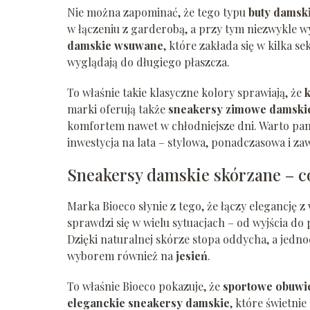
Nie można zapominać, że tego typu
buty damsk
w łączeniu z garderobą, a przy tym niezwykle 
damskie wsuwane
, które zakłada się w kilka s
wyglądają do długiego płaszcza.
To właśnie takie klasyczne kolory sprawiają, że
marki oferują także
sneakersy zimowe damski
komfortem nawet w chłodniejsze dni. Warto pam
inwestycja na lata – stylowa, ponadczasowa i zaw
Sneakersy damskie skórzane – c
Marka Bioeco słynie z tego, że łączy elegancję 
sprawdzi się w wielu sytuacjach – od wyjścia do
Dzięki naturalnej skórze stopa oddycha, a jedno
wyborem również na
jesień
.
To właśnie Bioeco pokazuje, że
sportowe obuwi
eleganckie sneakersy damskie
, które świetni