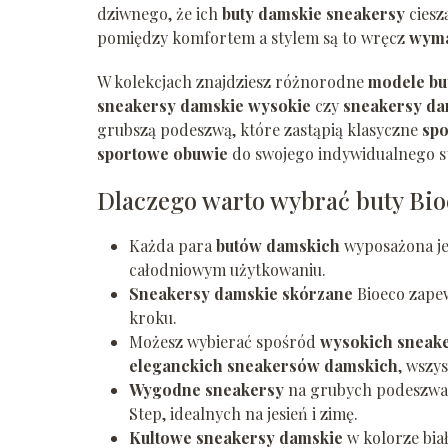
dziwnego, że ich
buty damskie sneakersy
ciesz
pomiędzy komfortem a stylem są to wręcz
wyma
W kolekcjach znajdziesz różnorodne
modele bu
sneakersy damskie wysokie
czy
sneakersy d
grubszą podeszwą, które zastąpią klasyczne
spo
sportowe obuwie
do swojego indywidualnego st
Dlaczego warto wybrać buty Bio
Każda para
butów damskich
wyposażona j
całodniowym użytkowaniu.
Sneakersy damskie skórzane
Bioeco zapew
kroku.
Możesz wybierać spośród
wysokich sneak
eleganckich sneakersów damskich
, wszy
Wygodne sneakersy
na grubych podeszwa
Step, idealnych na jesień i zimę.
Kultowe sneakersy damskie
w kolorze biał