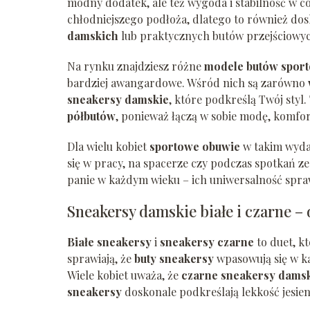
modny dodatek, ale też wygoda i stabilność w 
chłodniejszego podłoża, dlatego to również dosk
damskich
lub praktycznych butów przejściowy
Na rynku znajdziesz różne
modele butów spor
bardziej awangardowe. Wśród nich są zarówno
sneakersy damskie
, które podkreślą Twój styl
półbutów
, ponieważ łączą w sobie modę, komfor
Dla wielu kobiet
sportowe obuwie
w takim wyda
się w pracy, na spacerze czy podczas spotkań z
panie w każdym wieku – ich uniwersalność spraw
Sneakersy damskie białe i czarne – 
Białe sneakersy
i
sneakersy czarne
to duet, k
sprawiają, że
buty sneakersy
wpasowują się w ka
Wiele kobiet uważa, że
czarne sneakersy dams
sneakersy
doskonale podkreślają lekkość jesienn