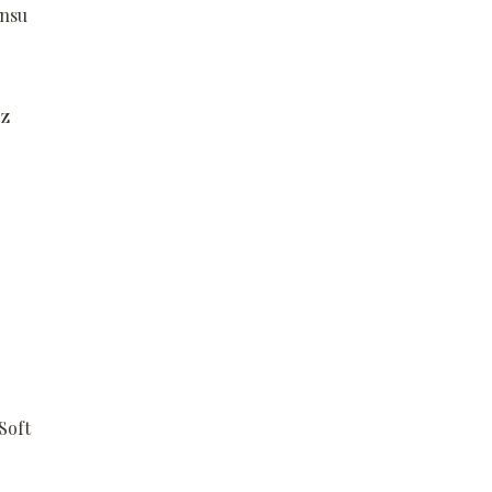
ansu
z
Soft