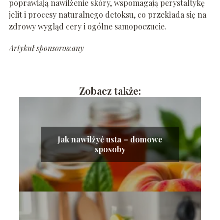
poprawiają nawilżenie skóry, wspomagają perystaltykę
jelit i procesy naturalnego detoksu, co przekłada się na
zdrowy wygląd cery i ogólne samopoczucie.
Artykuł sponsorowany
Zobacz także:
Jak nawilżyć usta – domowe
sposoby