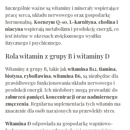
Szczególnie ważne są witaminy i minerały wspierające
pracę serca, układu nerwowego oraz gospodarkę
hormonalną.
Koenzym Q-10, L-karnityna, cholina i
niacyna
wspierają metabolizm i produkcję energii, co
jest istotne w okresach zwiększonego wysiłku
fizycznego i psychicznego.
Rola witamin z grupy B i witaminy D
Witaminy z grupy B, takie jak
witamina B12, tiamina,
biotyna, ryboflawina, witamina B6
, są niezbędne dla
prawidłowego funkcjonowania układu nerwowego i
produkcji energii. Ich niedobory mogą prowadzić do
zaburzeń pamięci, koncentracji oraz nadmiernego
zmęczenia
. Regularna suplementacja tych witamin ma
znaczenie dla osób narażonych na przewlekły stres.
Witamina D
odpowiada za gospodarkę wapniowo-