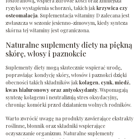
fosforanową, wspiera zdrowie kości oraz zmniejsza
ryzyko wystąpienia schorzeń, takich jak
krzywica czy
osteomalacja
. Suplementacja witaminy D zalecana jest
zwłaszcza w sezonie jesienno-zimowym, kiedy synteza
skórna tej witaminy jest ograniczona.
Naturalne suplementy diety na piękną
skórę, włosy i paznokcie
Suplementy diety mogą skutecznie wspierać urodę,
poprawiając kondycję skóry, włosów i paznokci dzięki
obecności takich składników jak
kolagen, cynk, miedź,
kwas hialuronowy oraz antyoksydanty
. Wspomagają
syntezę kolagenu i neutralizują stres oksydacyjny,
chroniąc komórki przed działaniem wolnych rodników.
Warto zwrócić uwagę na produkty zawierające ekstrakty
roślinne, błonnik oraz składniki wspierające
oczyszczanie organizmu. Naturalne suplementy