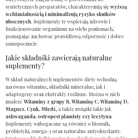
syntetycznych preparatów, charakteryzują się
wyższą
wchłanialnością i minimalizują ryzyko skutków
ubocznych
. Suplementy te wspierają zdrowie i
funkcjonowanie organizmu na wielu poziomach,
pomagając zachować prawidłową odporność i dobre
samopoczucie.
Jakie składniki zawierają naturalne
suplementy?
W skład naturalnych suplementów diety wchodzą
zarówno witaminy, składniki mineralne, jak i
adaptogeny oraz ekstrakty roślinne. Można w nich
znaleźć
Witaminy z grupy B, Witaminę C, Witaminę D,
Magnez, Cynk, Miedź
, a także związki takie jak
ashwaganda, ostropest plamisty czy lecytyna
.
Suplementy wzbogacane są również o błonnik,
probiotyki, omega-3 oraz naturalne antyoksydanty.