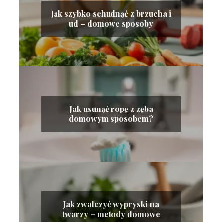
Jak szybko schudnąć z brzucha i
ud – domowe sposoby
Jak usunąć ropę z zęba
domowym sposobem?
Jak zwalczyć wypryski na
twarzy – metody domowe