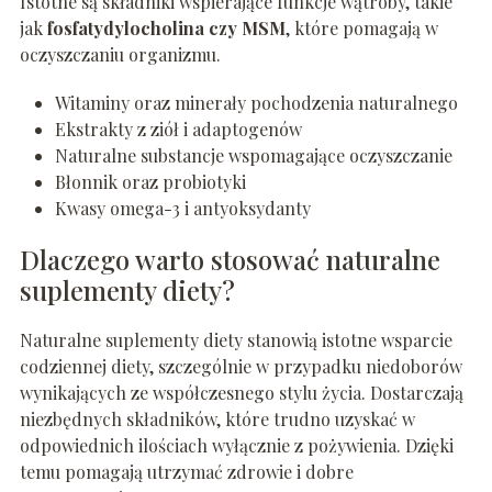
Istotne są składniki wspierające funkcje wątroby, takie
jak
fosfatydylocholina czy MSM
, które pomagają w
oczyszczaniu organizmu.
Witaminy oraz minerały pochodzenia naturalnego
Ekstrakty z ziół i adaptogenów
Naturalne substancje wspomagające oczyszczanie
Błonnik oraz probiotyki
Kwasy omega-3 i antyoksydanty
Dlaczego warto stosować naturalne
suplementy diety?
Naturalne suplementy diety stanowią istotne wsparcie
codziennej diety, szczególnie w przypadku niedoborów
wynikających ze współczesnego stylu życia. Dostarczają
niezbędnych składników, które trudno uzyskać w
odpowiednich ilościach wyłącznie z pożywienia. Dzięki
temu pomagają utrzymać zdrowie i dobre