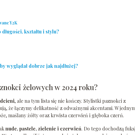
wane Y2K
ługości, kształtu i stylu?
by wyglądał dobrze jak najdłużej?
aznokci żelowych w 2024 roku?
dcieni
, ale na tym lista się nie kończy. Stylistki paznokci z
ją, że łączymy delikatność z odważnymi akcentami. W jedny
óże, maślany żółty oraz krwista czerwień i głęboka czerń.
jak
nude, pastele, zielenie i czerwień
. Do tego dochodzą fuk