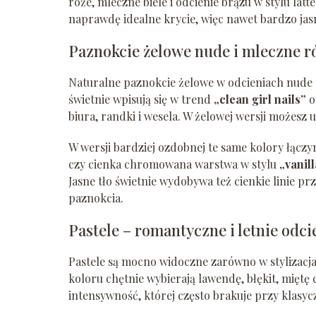
róże, mleczne biele i odcienie brązu w stylu lat
naprawdę idealne krycie, więc nawet bardzo jas
Paznokcie żelowe nude i mleczne r
Naturalne paznokcie żelowe w odcieniach nude to
świetnie wpisują się w trend
„clean girl nails”
o
biura, randki i wesela. W żelowej wersji możesz
W wersji bardziej ozdobnej te same kolory łącz
czy cienka chromowana warstwa w stylu
„vanil
Jasne tło świetnie wydobywa też cienkie linie p
paznokcia.
Pastele – romantyczne i letnie odci
Pastele są mocno widoczne zarówno w stylizacja
koloru chętnie wybierają lawendę, błękit, miętę
intensywność, której często brakuje przy klasyc