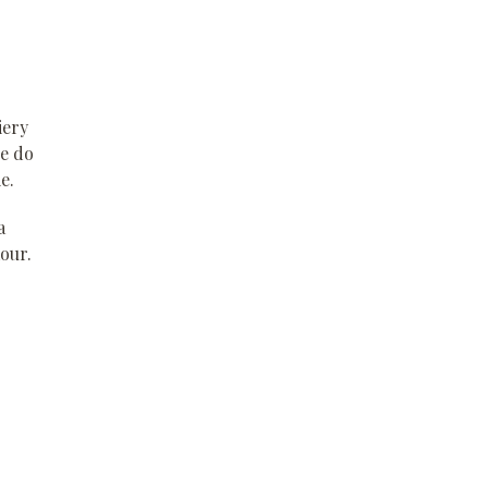
iery
je do
e.
a
our.