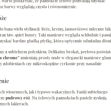
te. Warto podkreślić, że paznokcie żelowe pozwalają uzyskać
ne barwy wyglądają czysto i równomiernie.
óże
 baza wielu stylizacji. Beże, kremy, jasnoróżowe mleczne lak
raz tzw. quiet luxury. Taki manicure wygląda schludnie i pasu
 uzyskać bardzo gładką płytkę, która optycznie odmładza dłoni
ymy z subtelnym połyskiem. Delikatny brokat, perłowa poświat
la chrome”
zmieniają prosty nude w elegancki manicure glam
rzy zdobieniach czy mikroskopijne cyrkonie przy nasadzie
enie
ch wiosennych, jak i typowo wakacyjnych. Fanki subtelnego
 czy
pudrowy róż
. Na żelowych paznokciach pastele zyskują
znych lakierach.