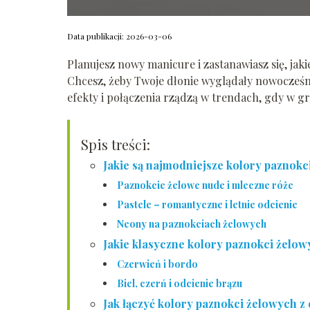
Data publikacji: 2026-03-06
Planujesz nowy manicure i zastanawiasz się, ja
Chcesz, żeby Twoje dłonie wyglądały nowocześnie,
efekty i połączenia rządzą w trendach, gdy w g
Spis treści:
Jakie są najmodniejsze kolory paznok
Paznokcie żelowe nude i mleczne róże
Pastele – romantyczne i letnie odcienie
Neony na paznokciach żelowych
Jakie klasyczne kolory paznokci żelo
Czerwień i bordo
Biel, czerń i odcienie brązu
Jak łączyć kolory paznokci żelowych z