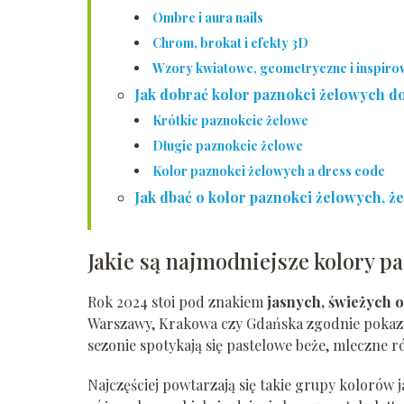
Ombre i aura nails
Chrom, brokat i efekty 3D
Wzory kwiatowe, geometryczne i inspiro
Jak dobrać kolor paznokci żelowych do d
Krótkie paznokcie żelowe
Długie paznokcie żelowe
Kolor paznokci żelowych a dress code
Jak dbać o kolor paznokci żelowych, że
Jakie są najmodniejsze kolory p
Rok 2024 stoi pod znakiem
jasnych, świeżych o
Warszawy, Krakowa czy Gdańska zgodnie pokazu
sezonie spotykają się pastelowe beże, mleczne r
Najczęściej powtarzają się takie grupy kolorów 