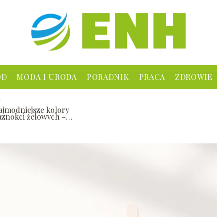
ÓD
MODA I URODA
PORADNIK
PRACA
ZDROWIE
ajmodniejsze kolory
aznokci żelowych –
endy i inspiracje