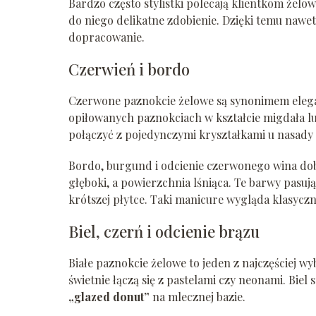
Bardzo często stylistki polecają klientkom żelo
do niego delikatne zdobienie. Dzięki temu naw
dopracowanie.
Czerwień i bordo
Czerwone paznokcie żelowe są synonimem elegan
opiłowanych paznokciach w kształcie migdała l
połączyć z pojedynczymi kryształkami u nasady 
Bordo, burgund i odcienie czerwonego wina dobrz
głęboki, a powierzchnia lśniąca. Te barwy pasuj
krótszej płytce. Taki manicure wygląda klasycz
Biel, czerń i odcienie brązu
Białe paznokcie żelowe to jeden z najczęściej w
świetnie łączą się z pastelami czy neonami. Bie
„glazed donut”
na mlecznej bazie.