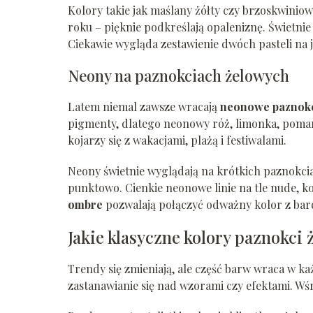
Kolory takie jak maślany żółty czy brzoskwini
roku – pięknie podkreślają opaleniznę. Świetnie
Ciekawie wygląda zestawienie dwóch pasteli na j
Neony na paznokciach żelowych
Latem niemal zawsze wracają
neonowe paznok
pigmenty, dlatego neonowy róż, limonka, pomara
kojarzy się z wakacjami, plażą i festiwalami.
Neony świetnie wyglądają na krótkich paznokci
punktowo. Cienkie neonowe linie na tle nude,
ombre
pozwalają połączyć odważny kolor z bar
Jakie klasyczne kolory paznokc
Trendy się zmieniają, ale część barw wraca w ka
zastanawianie się nad wzorami czy efektami. W