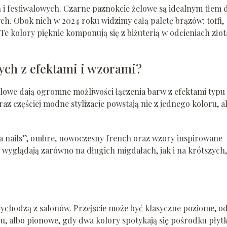
ch i festiwalowych. Czarne paznokcie żelowe są idealnym tłem 
. Obok nich w 2024 roku widzimy całą paletę brązów: toffi,
 kolory pięknie komponują się z biżuterią w odcieniach złota
wych z efektami i wzorami?
elowe dają ogromne możliwości łączenia barw z efektami typu
z częściej modne stylizacje powstają nie z jednego koloru, al
a nails”, ombre, nowoczesny french oraz wzory inspirowane
 wyglądają zarówno na długich migdałach, jak i na krótszych,
ychodzą z salonów. Przejście może być klasyczne poziome, o
u, albo pionowe, gdy dwa kolory spotykają się pośrodku płytk