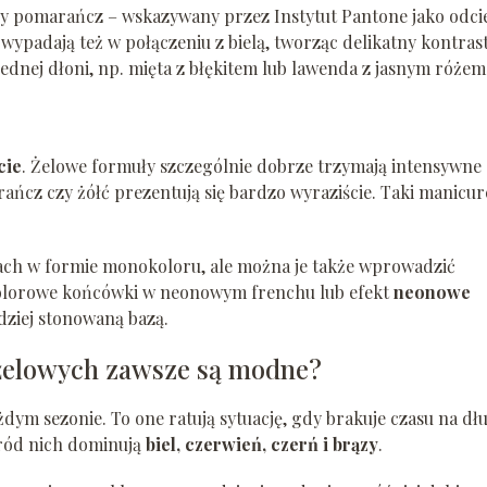
owy pomarańcz – wskazywany przez Instytut Pantone jako odci
 wypadają też w połączeniu z bielą, tworząc delikatny kontrast
ednej dłoni, np. mięta z błękitem lub lawenda z jasnym różem
cie
. Żelowe formuły szczególnie dobrze trzymają intensywne
ńcz czy żółć prezentują się bardzo wyraziście. Taki manicur
ach w formie monokoloru, ale można je także wprowadzić
 kolorowe końcówki w neonowym frenchu lub efekt
neonowe
dziej stonowaną bazą.
i żelowych zawsze są modne?
żdym sezonie. To one ratują sytuację, gdy brakuje czasu na dł
śród nich dominują
biel, czerwień, czerń i brązy
.