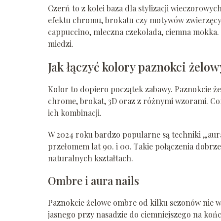
Czerń to z kolei baza dla stylizacji wieczorowy
efektu chromu, brokatu czy motywów zwierzęcych
cappuccino, mleczna czekolada, ciemna mokka. Te
miedzi.
Jak łączyć kolory paznokci żelo
Kolor to dopiero początek zabawy. Paznokcie ż
chrome, brokat, 3D oraz z różnymi wzorami. Cora
ich kombinacji.
W 2024 roku bardzo popularne są techniki „aur
przełomem lat 90. i 00. Takie połączenia dobrze
naturalnych kształtach.
Ombre i aura nails
Paznokcie żelowe ombre od kilku sezonów nie w
jasnego przy nasadzie do ciemniejszego na końc