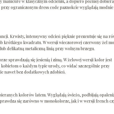
wy manicure w klasycznym odcieniu, a dopiero później dobiera
et przy ograniczonym dress code paznokcie wyglądają modnie 
cji. Krwisty, intensywny odcień pięknie prezentuje się na r
ub krótkiego kwadratu. W wersji wieczorowej czerwony żel m
lub delikatną metaliczną linią przy wolnym brzegu.
e sprawdzają się jesienią i zimą. W żelowej wersji kolor jest
ą kobietom o każdym typie urody, co widać szczególnie przy
nie nawet bez dodatkowych zdobień.
ybieranych kolorów latem. Wyglądają świeżo, podbijają opaleni
l sprawdza się zarówno w monokolorze, jak i w wersji french cz