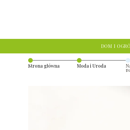
DOM I OGR
Strona główna
Moda i Uroda
N
p
tr