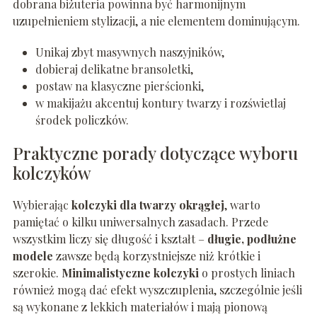
dobrana biżuteria powinna być harmonijnym
uzupełnieniem stylizacji, a nie elementem dominującym.
Unikaj zbyt masywnych naszyjników,
dobieraj delikatne bransoletki,
postaw na klasyczne pierścionki,
w makijażu akcentuj kontury twarzy i rozświetlaj
środek policzków.
Praktyczne porady dotyczące wyboru
kolczyków
Wybierając
kolczyki dla twarzy okrągłej
, warto
pamiętać o kilku uniwersalnych zasadach. Przede
wszystkim liczy się długość i kształt –
długie, podłużne
modele
zawsze będą korzystniejsze niż krótkie i
szerokie.
Minimalistyczne kolczyki
o prostych liniach
również mogą dać efekt wyszczuplenia, szczególnie jeśli
są wykonane z lekkich materiałów i mają pionową