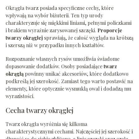
Okrągła twarz posiada specyficzne cechy, które
wpływają na wybór biżuterii. Ten typ urody
charakteryzuje się miękkimi liniami, pełnymi policzkami
i brakiem wyraźnie zarysowanej szczęki.
Proporcje
twarzy okrągłej
sprawiają, że całość wygląda na krótszą
i szerszą niż w przypadku innych kształtów.
Rozpoznanie własnych rysów umożliwia świadome
dopasowanie dodatków. Osoby posiadające
twarz
okrągłą
powinny unikać akcesoriów, które dodatkowo
podkreślą jej szerokość. Zamiast tego warto postawić na
elementy, które optycznie wysmuklą owal i dodadzą mu
wyrazistości.
Cecha twarzy okrągłej
Twarz okrągła wyróżnia się kilkoma
charakterystycznymi cechami. Najczęściej jej szerokość i
długość są do siebie zbliżone, a linie szczęki oraz czoła