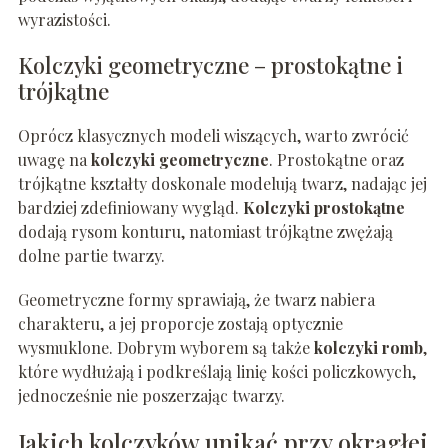
wyrazistości.
Kolczyki geometryczne – prostokątne i
trójkątne
Oprócz klasycznych modeli wiszących, warto zwrócić
uwagę na
kolczyki geometryczne
. Prostokątne oraz
trójkątne kształty doskonale modelują twarz, nadając jej
bardziej zdefiniowany wygląd.
Kolczyki prostokątne
dodają rysom konturu, natomiast trójkątne zwężają
dolne partie twarzy.
Geometryczne formy sprawiają, że twarz nabiera
charakteru, a jej proporcje zostają optycznie
wysmuklone. Dobrym wyborem są także
kolczyki romb
,
które wydłużają i podkreślają linię kości policzkowych,
jednocześnie nie poszerzając twarzy.
Jakich kolczyków unikać przy okrągłej