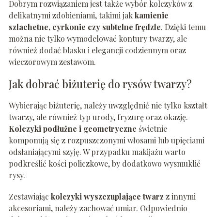
Dobrym rozwiązaniem jest także wybór kolczyków z
delikatnymi zdobieniami, takimi jak
kamienie
szlachetne, cyrkonie czy subtelne frędzle
. Dzięki temu
można nie tylko wymodelować kontury twarzy, ale
również dodać blasku i elegancji codziennym oraz
wieczorowym zestawom.
Jak dobrać biżuterię do rysów twarzy?
Wybierając biżuterię, należy uwzględnić nie tylko kształt
twarzy, ale również typ urody, fryzurę oraz okazję.
Kolczyki podłużne i geometryczne
świetnie
komponują się z rozpuszczonymi włosami lub upięciami
odsłaniającymi szyję. W przypadku makijażu warto
podkreślić kości policzkowe, by dodatkowo wysmuklić
rysy.
Zestawiając
kolczyki wyszczuplające twarz
z innymi
akcesoriami, należy zachować umiar. Odpowiednio