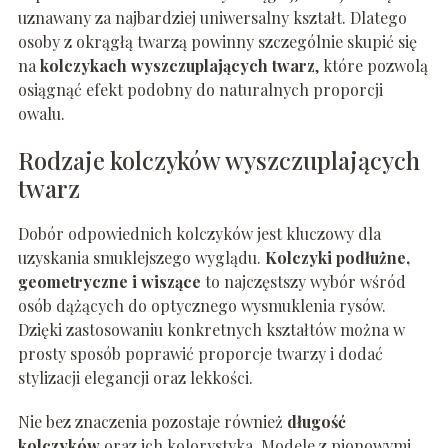
uznawany za najbardziej uniwersalny kształt. Dlatego
osoby z okrągłą twarzą powinny szczególnie skupić się
na
kolczykach wyszczuplających twarz
, które pozwolą
osiągnąć efekt podobny do naturalnych proporcji
owalu.
Rodzaje kolczyków wyszczuplających
twarz
Dobór odpowiednich kolczyków jest kluczowy dla
uzyskania smuklejszego wyglądu.
Kolczyki podłużne,
geometryczne i wiszące
to najczęstszy wybór wśród
osób dążących do optycznego wysmuklenia rysów.
Dzięki zastosowaniu konkretnych kształtów można w
prosty sposób poprawić proporcje twarzy i dodać
stylizacji elegancji oraz lekkości.
Nie bez znaczenia pozostaje również
długość
kolczyków
oraz ich kolorystyka. Modele z pionowymi