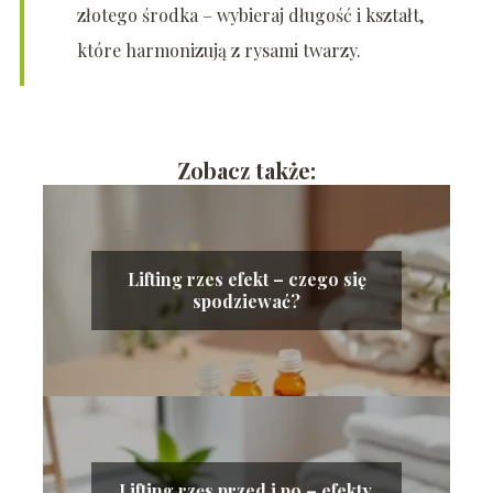
złotego środka – wybieraj długość i kształt,
które harmonizują z rysami twarzy.
Zobacz także:
Lifting rzes efekt – czego się
spodziewać?
Lifting rzęs przed i po – efekty,