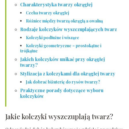
Charakterystyka twarzy okrągłej
Cecha twarzy okrągłej
Różnice między twarzą okrągłą a owalną
Rodzaje kolczyków wyszczuplających twarz
Kolczyki podłużne i wiszące
Kolczyki geometryczne – prostokątne i
trójkątne
Jakich kolczyków unikać przy okrągłej
twarzy?
Stylizacja z kolczykami dla okrągłej twarzy
Jak dobrać biżuterię do rysów twarzy?
Praktyczne porady dotyczące wyboru
kolczyków
Jakie kolczyki wyszczuplają twarz?