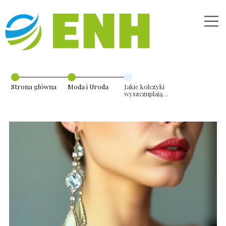
Strona główna
Moda i Uroda
Jakie kolczyki
wyszczuplają
twarz?