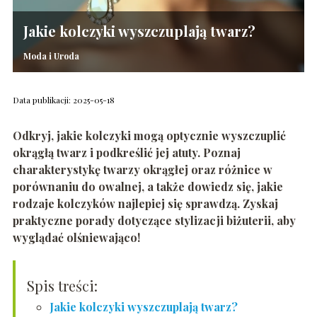
Jakie kolczyki wyszczuplają twarz?
Moda i Uroda
Data publikacji: 2025-05-18
Odkryj, jakie kolczyki mogą optycznie wyszczuplić
okrągłą twarz i podkreślić jej atuty. Poznaj
charakterystykę twarzy okrągłej oraz różnice w
porównaniu do owalnej, a także dowiedz się, jakie
rodzaje kolczyków najlepiej się sprawdzą. Zyskaj
praktyczne porady dotyczące stylizacji biżuterii, aby
wyglądać olśniewająco!
Spis treści:
Jakie kolczyki wyszczuplają twarz?