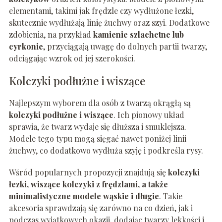
elementami, takimi jak frędzle czy wydłużone łezki,
skutecznie wydłużają linię żuchwy oraz szyi. Dodatkowe
zdobienia, na przykład
kamienie szlachetne lub
cyrkonie
, przyciągają uwagę do dolnych partii twarzy,
odciągając wzrok od jej szerokości.
Kolczyki podłużne i wiszące
Najlepszym wyborem dla osób z twarzą okrągłą są
kolczyki podłużne i wiszące
. Ich pionowy układ
sprawia, że twarz wydaje się dłuższa i smuklejsza.
Modele tego typu mogą sięgać nawet poniżej linii
żuchwy, co dodatkowo wydłuża szyję i podkreśla rysy.
Wśród popularnych propozycji znajdują się
kolczyki
łezki, wiszące kolczyki z frędzlami, a także
minimalistyczne modele wąskie i długie
. Takie
akcesoria sprawdzają się zarówno na co dzień, jak i
podczas wyjątkowych okazji, dodając twarzy lekkości i