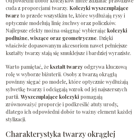
Odpowiedni dobór kolczyków może zdziałać prawdziwe
cuda z proporcjami twarzy.
Kolczyki wyszczuplające
twarz
to przede wszystkim te, które wydłużają rysy i
optycznie modelują linię żuchwy oraz policzków.
Najlepsze efekty można osiągnąć wybierając
kolczyki
podłużne, wiszące oraz geometryczne
. Dzięki
właściwie dopasowanym akcesoriom nawet pełniejsze
kształty twarzy stają się smuklejsze i bardziej wyraziste.
Warto pamiętać, że
kształt twarzy
odgrywa kluczową
rolę w wyborze biżuterii. Osoby z twarzą okrągłą
powinny sięgać po modele, które optycznie wydłużają
sylwetkę twarzy i odciągają wzrok od jej najszerszych
partii.
Wyszczuplające kolczyki
pomagają
zrównoważyć proporcje i podkreślić atuty urody,
dlatego ich odpowiedni dobór to ważny element każdej
stylizacji.
Charakterystyka twarzy okrągłej