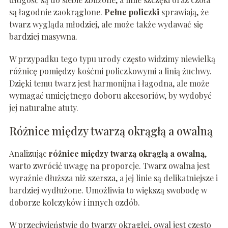
są łagodnie zaokrąglone.
Pełne policzki
sprawiają, że
twarz wygląda młodziej, ale może także wydawać się
bardziej masywna.
W przypadku tego typu urody często widzimy niewielką
różnicę pomiędzy kośćmi policzkowymi a linią żuchwy.
Dzięki temu twarz jest harmonijna i łagodna, ale może
wymagać umiejętnego doboru akcesoriów, by wydobyć
jej naturalne atuty.
Różnice między twarzą okrągłą a owalną
Analizując
różnice między twarzą okrągłą a owalną
,
warto zwrócić uwagę na proporcje. Twarz owalna jest
wyraźnie dłuższa niż szersza, a jej linie są delikatniejsze i
bardziej wydłużone. Umożliwia to większą swobodę w
doborze kolczyków i innych ozdób.
W przeciwieństwie do twarzy okrągłej, owal jest często