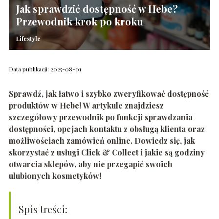
Jak sprawdzić dostępność w Hebe?
Przewodnik krok po kroku
Lifestyle
Data publikacji: 2025-08-01
Sprawdź, jak łatwo i szybko zweryfikować dostępność
produktów w Hebe! W artykule znajdziesz
szczegółowy przewodnik po funkcji sprawdzania
dostępności, opcjach kontaktu z obsługą klienta oraz
możliwościach zamówień online. Dowiedz się, jak
skorzystać z usługi Click & Collect i jakie są godziny
otwarcia sklepów, aby nie przegapić swoich
ulubionych kosmetyków!
Spis treści: