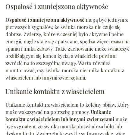
Ospałość i zmniejszona aktywność
Ospałość i zmniejszona aktywność
mogą być jednym z
pierwszych sygnałów, że świnka morska nie czuje się
dobrze. Zwierzę, które wcześniej było aktywne i pełne
energii, nagle staje się apatyczne, spędza więcej czasu na
spaniu i unika zabawy. Takie zachowanie może świadczyć
o zbliżającym się końcu życia, a właściciele powinni
zwrócić na to szczególną uwagę. Warto również
monitorować, czy świnka morska nie unika kontaktu z
właścicielem lub innymi zwierzętami.
Unikanie kontaktu z właścicielem
Unikanie kontaktu z właścicielem to kolejny objaw, który
może wskazywać na potrzebę pomocy.
Unikanie
kontaktu z właścicielem lub innymi zwierzętami
może
być sygnałem, że świnka morska doświadcza bólu lub
dyskomfortu. Zwierzęta te zwykle są towarzyskie, więc