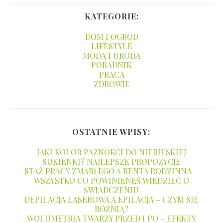
KATEGORIE:
DOM I OGRÓD
LIFESTYLE
MODA I URODA
PORADNIK
PRACA
ZDROWIE
OSTATNIE WPISY:
JAKI KOLOR PAZNOKCI DO NIEBIESKIEJ
SUKIENKI? NAJLEPSZE PROPOZYCJE
STAŻ PRACY ZMARŁEGO A RENTA RODZINNA –
WSZYSTKO CO POWINIENEŚ WIEDZIEĆ O
ŚWIADCZENIU
DEPILACJA LASEROWA A EPILACJA – CZYM SIĘ
RÓŻNIĄ?
WOLUMETRIA TWARZY PRZED I PO – EFEKTY