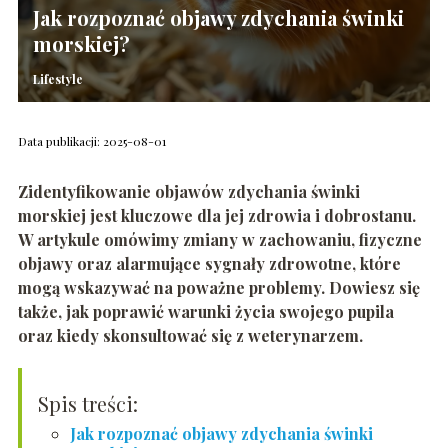
Jak rozpoznać objawy zdychania świnki
morskiej?
Lifestyle
Data publikacji: 2025-08-01
Zidentyfikowanie objawów zdychania świnki
morskiej jest kluczowe dla jej zdrowia i dobrostanu.
W artykule omówimy zmiany w zachowaniu, fizyczne
objawy oraz alarmujące sygnały zdrowotne, które
mogą wskazywać na poważne problemy. Dowiesz się
także, jak poprawić warunki życia swojego pupila
oraz kiedy skonsultować się z weterynarzem.
Spis treści:
Jak rozpoznać objawy zdychania świnki