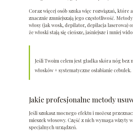
Coraz więcej osób szuka więc rozwiązań, które a
znacznie zmniejszają jego częstotliwość. Metody
włosy (jak wosk, depilator, depilacja laserowa) o
że włoski stają się cieńsze, jaśniejsze i mniej wid
Jeśli Twoim celem jest gładka skóra nóg bez 
włosków + systematyczne osłabianie cebulek.
Jakie profesjonalne metody usuw
Jeśli szukasz mocnego efektu i możesz przeznacz
mieszek włosowy. Część z nich wymaga wizyty 
specjalnych urządzeń.