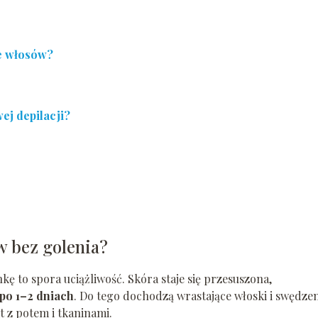
ie włosów?
ej depilacji?
 bez golenia?
ę to spora uciążliwość. Skóra staje się przesuszona,
 po 1–2 dniach
. Do tego dochodzą wrastające włoski i swędzen
t z potem i tkaninami.