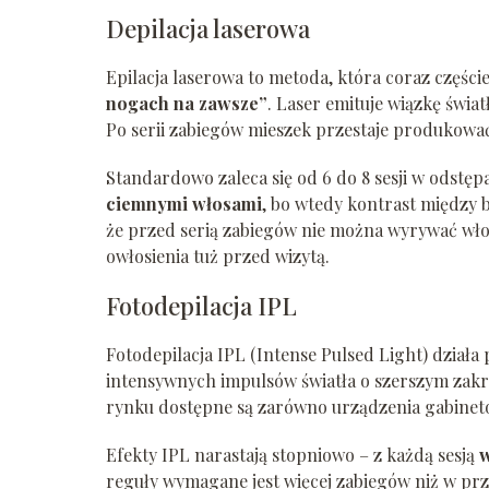
Depilacja laserowa
Epilacja laserowa to metoda, która coraz częście
nogach na zawsze”
. Laser emituje wiązkę świat
Po serii zabiegów mieszek przestaje produkować
Standardowo zaleca się od 6 do 8 sesji w odstępa
ciemnymi włosami
, bo wtedy kontrast między b
że przed serią zabiegów nie można wyrywać wło
owłosienia tuż przed wizytą.
Fotodepilacja IPL
Fotodepilacja IPL (Intense Pulsed Light) działa 
intensywnych impulsów światła o szerszym zakres
rynku dostępne są zarówno urządzenia gabineto
Efekty IPL narastają stopniowo – z każdą sesją
w
reguły wymagane jest więcej zabiegów niż w pr