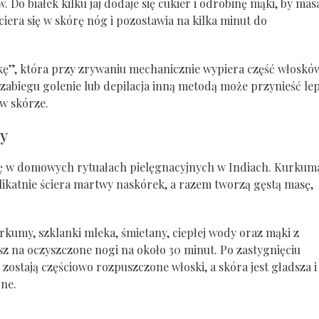
. Do białek kilku jaj dodaje się cukier i odrobinę mąki, by mas
iera się w skórę nóg i pozostawia na kilka minut do
kę”, która przy zrywaniu mechanicznie wypiera część włosków
 zabiegu golenie lub depilacja inną metodą może przynieść le
 w skórze.
cy
 się w domowych rytuałach pielęgnacyjnych w Indiach. Kurku
likatnie ściera martwy naskórek, a razem tworzą gęstą masę,
rkumy, szklanki mleka, śmietany, ciepłej wody oraz mąki z
sz na oczyszczone nogi na około 30 minut. Po zastygnięciu
o zostają częściowo rozpuszczone włoski, a skóra jest gładsza i
jne.