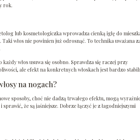
y rok.
etolog lub kosmetologiczka wprowadza cienką igłę do mieszk
 Taki włos nie powinien już odrosnąć. To technika uważana z
.
bo każdy włos usuwa się osobno. Sprawdza się raczej przy
pliwości, ale efekt na konkretnych włoskach jest bardzo stabil
włosy na nogach?
mowe sposoby, choć nie dadzą trwałego efektu, mogą wyraźni
i sprawić, że są jaśniejsze. Dobrze łączyć je z łagodniejszymi