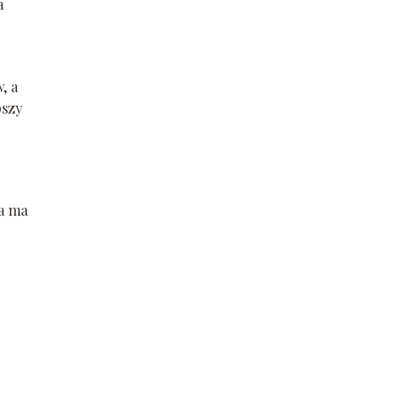
a
, a
pszy
ma ma