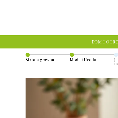
DOM I OGR
Strona główna
Moda i Uroda
J
n