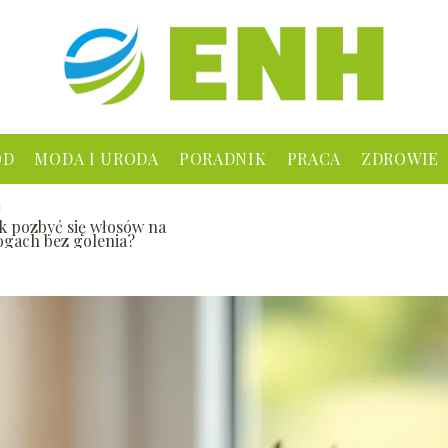
ÓD
MODA I URODA
PORADNIK
PRACA
ZDROWIE
ak pozbyć się włosów na
ogach bez golenia?