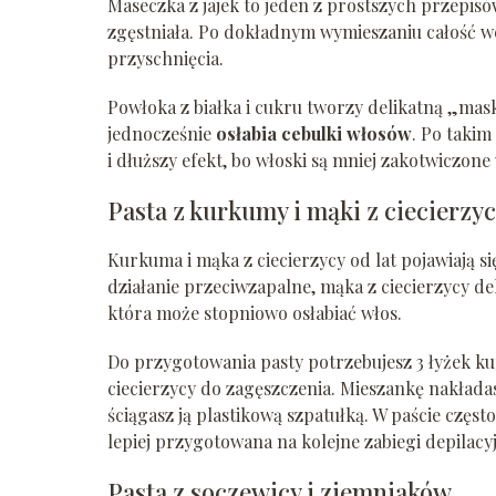
Maseczka z jajek to jeden z prostszych przepisów
zgęstniała. Po dokładnym wymieszaniu całość wc
przyschnięcia.
Powłoka z białka i cukru tworzy delikatną „mas
jednocześnie
osłabia cebulki włosów
. Po takim
i dłuższy efekt, bo włoski są mniej zakotwiczone
Pasta z kurkumy i mąki z ciecierzy
Kurkuma i mąka z ciecierzycy od lat pojawiają
działanie przeciwzapalne, mąka z ciecierzycy de
która może stopniowo osłabiać włos.
Do przygotowania pasty potrzebujesz 3 łyżek ku
ciecierzycy do zagęszczenia. Mieszankę nakłada
ściągasz ją plastikową szpatułką. W paście częst
lepiej przygotowana na kolejne zabiegi depilacy
Pasta z soczewicy i ziemniaków