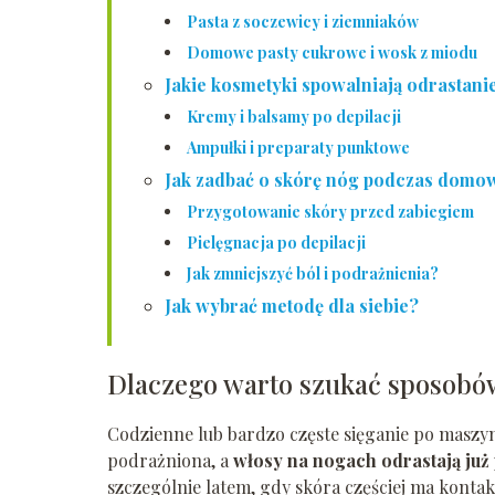
Pasta z soczewicy i ziemniaków
Domowe pasty cukrowe i wosk z miodu
Jakie kosmetyki spowalniają odrastan
Kremy i balsamy po depilacji
Ampułki i preparaty punktowe
Jak zadbać o skórę nóg podczas domow
Przygotowanie skóry przed zabiegiem
Pielęgnacja po depilacji
Jak zmniejszyć ból i podrażnienia?
Jak wybrać metodę dla siebie?
Dlaczego warto szukać sposobów
Codzienne lub bardzo częste sięganie po maszynk
podrażniona, a
włosy na nogach odrastają już
szczególnie latem, gdy skóra częściej ma kontak