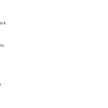
zek.
ym,
a
u