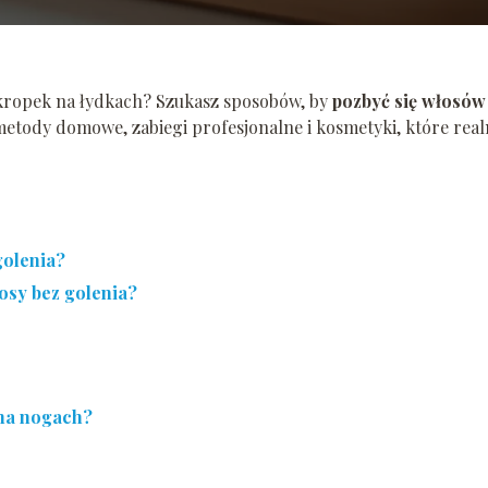
kropek na łydkach? Szukasz sposobów, by
pozbyć się włosów
metody domowe, zabiegi profesjonalne i kosmetyki, które real
golenia?
osy bez golenia?
 na nogach?