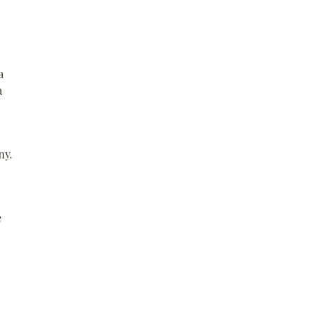
a
a
ny.
e