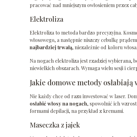
pracować nad mniejszym owłosieniem przez cał
Elektroliza
Elektroliza to metoda bardzo precyzyjna. Kosm
włosowego, a następnie niszczy cebulkę prądem.
najbardziej trwałą
, niezależnie od koloru włosa
Na nogach elektroliza jest rzadziej wybierana, 
niewielkich obszarach. Wymaga wielu sesji i cier
Jakie domowe metody osłabiają 
Nie każdy chce od razu inwestować w laser. Do
osłabić włosy na nogach
, spowolnić ich wzrost 
formami depilacji, na przykład z kremami.
Maseczka z jajek