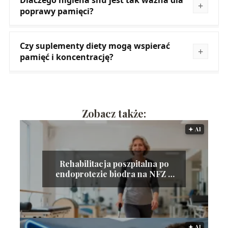
Dlaczego higiena snu jest tak ważna dla
poprawy pamięci?
Czy suplementy diety mogą wspierać
pamięć i koncentrację?
Zobacz także:
🟅 AI
Rehabilitacja poszpitalna po
endoprotezie biodra na NFZ –
poradnik
🟅 AI