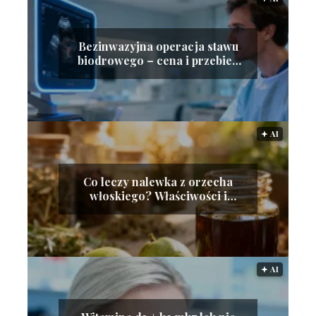
Bezinwazyjna operacja stawu
biodrowego – cena i przebieg
zabiegu
🟅 AI
Co leczy nalewka z orzecha
włoskiego? Właściwości i
zastosowanie
🟅 AI