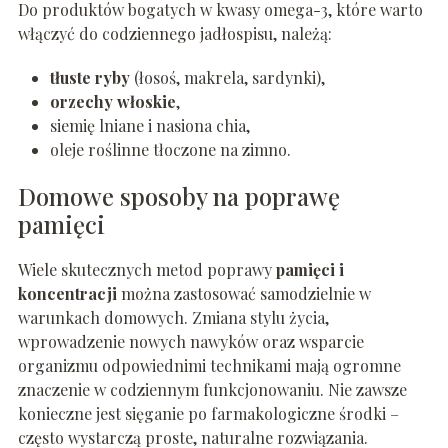
Do produktów bogatych w kwasy omega-3, które warto
włączyć do codziennego jadłospisu, należą:
tłuste ryby
(łosoś, makrela, sardynki),
orzechy włoskie
,
siemię lniane i nasiona chia,
oleje roślinne tłoczone na zimno.
Domowe sposoby na poprawę
pamięci
Wiele skutecznych metod poprawy
pamięci i
koncentracji
można zastosować samodzielnie w
warunkach domowych. Zmiana stylu życia,
wprowadzenie nowych nawyków oraz wsparcie
organizmu odpowiednimi technikami mają ogromne
znaczenie w codziennym funkcjonowaniu. Nie zawsze
konieczne jest sięganie po farmakologiczne środki –
często wystarczą proste, naturalne rozwiązania.