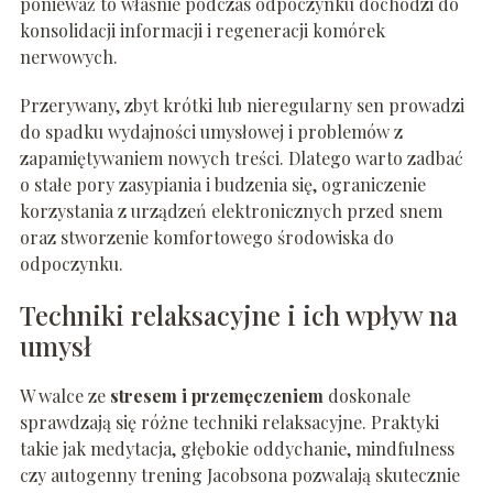
ponieważ to właśnie podczas odpoczynku dochodzi do
konsolidacji informacji i regeneracji komórek
nerwowych.
Przerywany, zbyt krótki lub nieregularny sen prowadzi
do spadku wydajności umysłowej i problemów z
zapamiętywaniem nowych treści. Dlatego warto zadbać
o stałe pory zasypiania i budzenia się, ograniczenie
korzystania z urządzeń elektronicznych przed snem
oraz stworzenie komfortowego środowiska do
odpoczynku.
Techniki relaksacyjne i ich wpływ na
umysł
W walce ze
stresem i przemęczeniem
doskonale
sprawdzają się różne techniki relaksacyjne. Praktyki
takie jak medytacja, głębokie oddychanie, mindfulness
czy autogenny trening Jacobsona pozwalają skutecznie