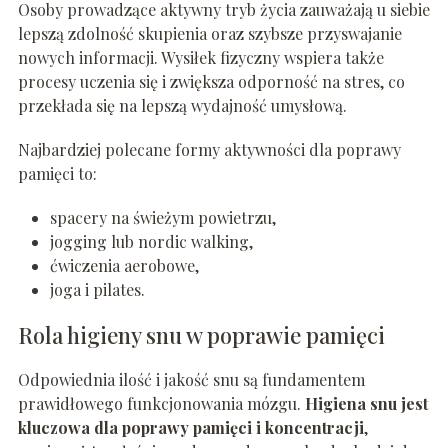
Osoby prowadzące aktywny tryb życia zauważają u siebie
lepszą zdolność skupienia oraz szybsze przyswajanie
nowych informacji. Wysiłek fizyczny wspiera także
procesy uczenia się i zwiększa odporność na stres, co
przekłada się na lepszą wydajność umysłową.
Najbardziej polecane formy aktywności dla poprawy
pamięci to:
spacery na świeżym powietrzu,
jogging lub nordic walking,
ćwiczenia aerobowe,
joga i pilates.
Rola higieny snu w poprawie pamięci
Odpowiednia ilość i jakość snu są fundamentem
prawidłowego funkcjonowania mózgu.
Higiena snu jest
kluczowa dla poprawy pamięci i koncentracji
,