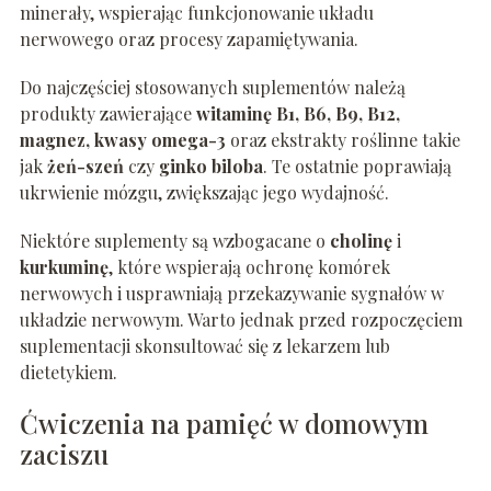
minerały, wspierając funkcjonowanie układu
nerwowego oraz procesy zapamiętywania.
Do najczęściej stosowanych suplementów należą
produkty zawierające
witaminę B1, B6, B9, B12,
magnez, kwasy omega-3
oraz ekstrakty roślinne takie
jak
żeń-szeń
czy
ginko biloba
. Te ostatnie poprawiają
ukrwienie mózgu, zwiększając jego wydajność.
Niektóre suplementy są wzbogacane o
cholinę
i
kurkuminę
, które wspierają ochronę komórek
nerwowych i usprawniają przekazywanie sygnałów w
układzie nerwowym. Warto jednak przed rozpoczęciem
suplementacji skonsultować się z lekarzem lub
dietetykiem.
Ćwiczenia na pamięć w domowym
zaciszu