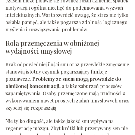
czasem może pojawić się również rozdrażnienie, spadek
motywacji i ogólna niechęć do podejmowania wyzwań
intelektualnych. Warto zwrócić uwagę, że stres nie tylko
osłabia pamięć, ale także pogarsza zdolność logicznego
myślenia i rozwiązywania problemów.
Rola przemęczenia w obniżonej
wydajności umysłowej
Brak odpowiedniej ilości snu oraz przewlekłe zmęczenie
stanowią istotny czynnik pogarszający funkcje
poznawcze.
Problemy ze snem mogą prowadzić do
obniżonej koncentracji
, a także zaburzeń procesów
zapamiętywania. Osoby przemęczone mają trudności z
wykonywaniem nawet prostych zadań umysłowych oraz
szybciej się rozpraszają.
Nie tylko długość, ale także jakość snu wpływa na
regenerację mózgu. Zbyt krótki lub przerywany sen nie