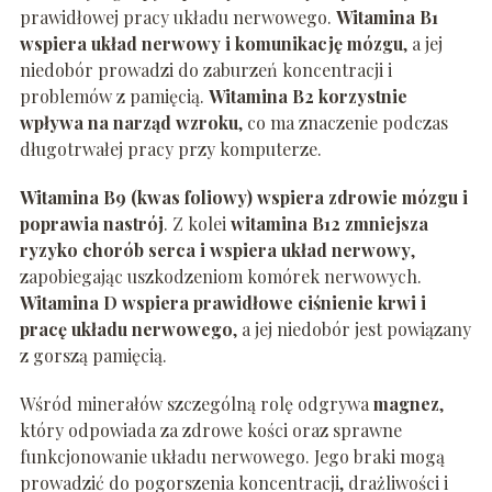
prawidłowej pracy układu nerwowego.
Witamina B1
wspiera układ nerwowy i komunikację mózgu
, a jej
niedobór prowadzi do zaburzeń koncentracji i
problemów z pamięcią.
Witamina B2 korzystnie
wpływa na narząd wzroku
, co ma znaczenie podczas
długotrwałej pracy przy komputerze.
Witamina B9 (kwas foliowy) wspiera zdrowie mózgu i
poprawia nastrój
. Z kolei
witamina B12 zmniejsza
ryzyko chorób serca i wspiera układ nerwowy
,
zapobiegając uszkodzeniom komórek nerwowych.
Witamina D wspiera prawidłowe ciśnienie krwi i
pracę układu nerwowego
, a jej niedobór jest powiązany
z gorszą pamięcią.
Wśród minerałów szczególną rolę odgrywa
magnez
,
który odpowiada za zdrowe kości oraz sprawne
funkcjonowanie układu nerwowego. Jego braki mogą
prowadzić do pogorszenia koncentracji, drażliwości i