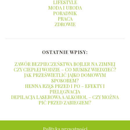
LIFESTYLE
MODA I URODA
PORADNIK
PRACA
ZDROWIE
OSTATNIE WPISY:
ZAWÓR BEZPIECZEŃSTWA BOJLER NA ZIMNEJ
CZY CIEPŁEJ WODZIE – CO MUSISZ WIEDZIEĆ?
JAK PRZEŚWIETLIĆ JAJKO DOMOWYM
SPOSOBEM?
HENNA RZĘS PRZED I PO – EFEKTY I
PIELĘGNACJA
DEPILACJA LASEROWA A ALKOHOL – CZY MOŻNA
PIĆ PRZED ZABIEGIEM?
Polityka prywatności