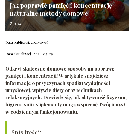
Jak poprawić pamięć i koncentrację –
naturalne metody domowe
Zdrowie
Data publikacji: 2025-05-16
Data aktualizacji: 2026-03-29
Odkryj skuteczne domowe sposoby na poprawę
pamięci i koncentracji! W artykule znajdziesz
informacje o przyczynach spadku wydajności
umysłowej, wpływie diety oraz technikach
relaksacyjnych. Dowiedz się, jak aktywność fizyczna,
higiena snu i suplementy mogą wspierać Twój umysł
w codziennym funkcjonowaniu.
Spis treści: