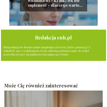
Witamina d3 + k2 mk7 lek nie
suplement – dlaczego warto
wybrać?
Redakcja enh.pl
Moją misją jest dostarczanie inspirujących treści, które pomogą Ci
odnaleźć się w codziennym życiu, ułatwią podejmowanie decyzji i
pozwolą cieszyć się pięknem otaczającego świata.
Może Cię również zainteresować