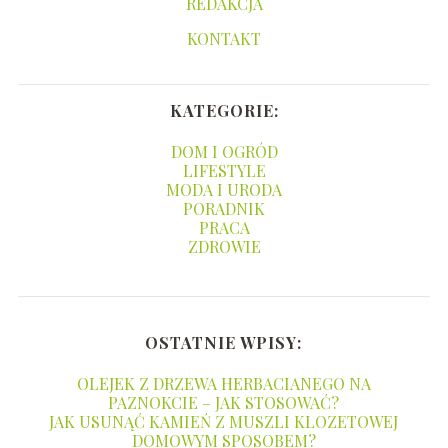
REDAKCJA
KONTAKT
KATEGORIE:
DOM I OGRÓD
LIFESTYLE
MODA I URODA
PORADNIK
PRACA
ZDROWIE
OSTATNIE WPISY:
OLEJEK Z DRZEWA HERBACIANEGO NA
PAZNOKCIE – JAK STOSOWAĆ?
JAK USUNĄĆ KAMIEŃ Z MUSZLI KLOZETOWEJ
DOMOWYM SPOSOBEM?