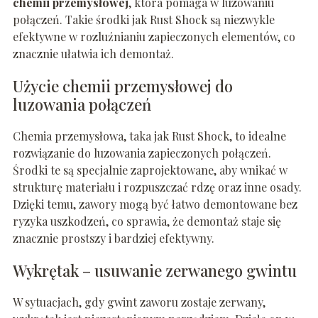
chemii przemysłowej
, która pomaga w luzowaniu
połączeń. Takie środki jak Rust Shock są niezwykle
efektywne w rozluźnianiu zapieczonych elementów, co
znacznie ułatwia ich demontaż.
Użycie chemii przemysłowej do
luzowania połączeń
Chemia przemysłowa, taka jak Rust Shock, to idealne
rozwiązanie do luzowania zapieczonych połączeń.
Środki te są specjalnie zaprojektowane, aby wnikać w
strukturę materiału i rozpuszczać rdzę oraz inne osady.
Dzięki temu, zawory mogą być łatwo demontowane bez
ryzyka uszkodzeń, co sprawia, że demontaż staje się
znacznie prostszy i bardziej efektywny.
Wykrętak – usuwanie zerwanego gwintu
W sytuacjach, gdy gwint zaworu zostaje zerwany,