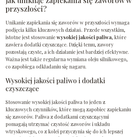
Jak uniknąć zapiekania się zaworów w
przyszłości?
Unikanie zapiekania się zaworów w przyszłości wymaga
podjęcia kilku kluczowych działań. Przede wszystkim,
istotne jest stosowanie
wysokiej jakości paliwa
, które
zawiera dodatki czyszczące. Dzięki temu, zawory
pozostają czyste, a ich działanie jest bardziej efektywne.
Ważna jest także regularna wymiana oleju silnikowego,
co zapobiega odkładaniu się nagaru.
Wysokiej jakości paliwo i dodatki
czyszczące
Stosowanie wysokiej jakości paliwa to jeden z
kluczowych czynników, które mogą zapobiec zapiekaniu
się zaworów. Paliwa z dodatkami czyszczącymi
pomagają utrzymać czystość zaworów i układu
wtryskowego, co z kolei przyczynia się do ich lepszej