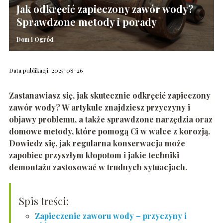
Jak odkręcić zapieczony zawór wody?
Sprawdzone metody i porady
Dom i Ogród
Data publikacji: 2025-08-26
Zastanawiasz się, jak skutecznie odkręcić zapieczony
zawór wody? W artykule znajdziesz przyczyny i
objawy problemu, a także sprawdzone narzędzia oraz
domowe metody, które pomogą Ci w walce z korozją.
Dowiedz się, jak regularna konserwacja może
zapobiec przyszłym kłopotom i jakie techniki
demontażu zastosować w trudnych sytuacjach.
Spis treści:
Zapieczenie zaworu wody – przyczyny i