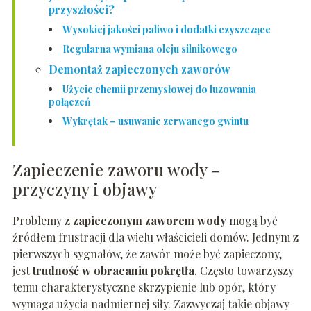
przyszłości?
Wysokiej jakości paliwo i dodatki czyszczące
Regularna wymiana oleju silnikowego
Demontaż zapieczonych zaworów
Użycie chemii przemysłowej do luzowania
połączeń
Wykrętak – usuwanie zerwanego gwintu
Zapieczenie zaworu wody –
przyczyny i objawy
Problemy z
zapieczonym zaworem wody
mogą być
źródłem frustracji dla wielu właścicieli domów. Jednym z
pierwszych sygnałów, że zawór może być zapieczony,
jest
trudność w obracaniu pokrętła
. Często towarzyszy
temu charakterystyczne skrzypienie lub opór, który
wymaga użycia nadmiernej siły. Zazwyczaj takie objawy