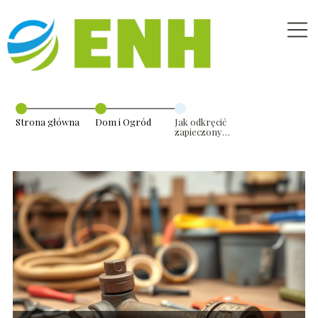
Strona główna
Dom i Ogród
Jak odkręcić
zapieczony
zawór wody?
Sprawdzone
metody i
porady