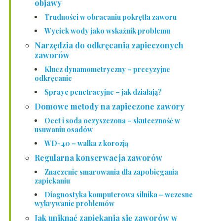
objawy
Trudności w obracaniu pokrętła zaworu
Wyciek wody jako wskaźnik problemu
Narzędzia do odkręcania zapieczonych
zaworów
Klucz dynamometryczny – precyzyjne
odkręcanie
Spraye penetracyjne – jak działają?
Domowe metody na zapieczone zawory
Ocet i soda oczyszczona – skuteczność w
usuwaniu osadów
WD-40 – walka z korozją
Regularna konserwacja zaworów
Znaczenie smarowania dla zapobiegania
zapiekaniu
Diagnostyka komputerowa silnika – wczesne
wykrywanie problemów
Jak uniknąć zapiekania się zaworów w