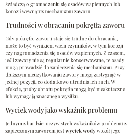
świadczą o gromadzeniu się osadów wapiennych lub
korozji wewnątrz mechanizmu zaworu.
Trudności w obracaniu pokrętła zaworu
Gdy pokrętło zaworu staje się trudne do obracania,
może to być wynikiem wielu czynników, w tym korozji
czy nagromadzenia się osadów wapiennych. Z czasem,
jeśli zawory nie są regularnie konserwowane, te osady
mogą prowadzić do zapieczenia się mechanizmu. Przy
dłuższym nieużytkowaniu zawory mogą zastygnąć w
jednej pozycji, co dodatkowo utrudnia ich ruch. W
efekcie, próby obrotu pokrętła mogą być nieskuteczne
lub wymagają znacznego wysiłku.
Wyciek wody jako wskaźnik problemu
Jednym z bardziej oczywistych wskaźników problemu z
zapieczonym zaworem jest
wyciek wody
wokół jego