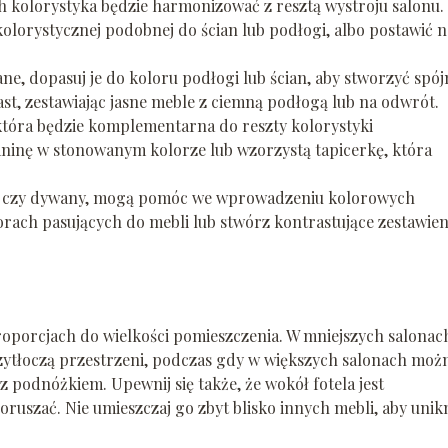
 kolorystyka będzie harmonizować z resztą wystroju salonu.
olorystycznej podobnej do ścian lub podłogi, albo postawić n
ne, dopasuj je do koloru podłogi lub ścian, aby stworzyć spój
st, zestawiając jasne meble z ciemną podłogą lub na odwrót.
, która będzie komplementarna do reszty kolorystyki
aninę w stonowanym kolorze lub wzorzystą tapicerkę, która
ledy czy dywany, mogą pomóc we wprowadzeniu kolorowych
rach pasujących do mebli lub stwórz kontrastujące zestawien
oporcjach do wielkości pomieszczenia. W mniejszych salonac
przytłoczą przestrzeni, podczas gdy w większych salonach moż
 z podnóżkiem. Upewnij się także, że wokół fotela jest
oruszać. Nie umieszczaj go zbyt blisko innych mebli, aby unik