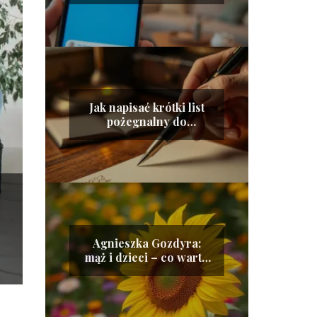
Jak napisać krótki list
pożegnalny do
ukochanej osoby?
Agnieszka Gozdyra:
mąż i dzieci – co warto
wiedzieć?