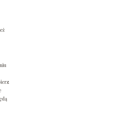
też
niu
bierz
e
będą