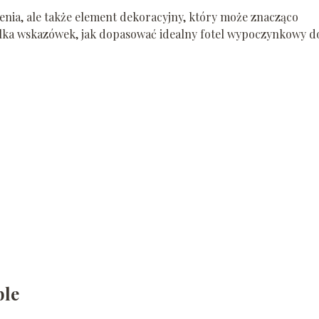
enia, ale także element dekoracyjny, który może znacząco
kilka wskazówek, jak dopasować idealny fotel wypoczynkowy d
ble