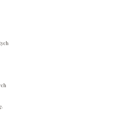
tych
ych
ę.