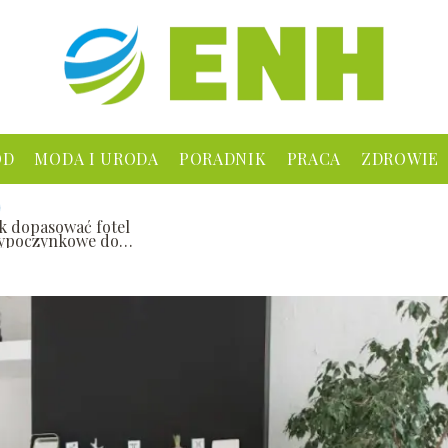
ÓD
MODA I URODA
PORADNIK
PRACA
ZDROWIE
ak dopasować fotel
ypoczynkowe do
alonu?