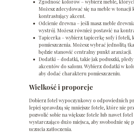
Zgodność kolorów – wybierz meble, których
Możesz zdecydować się na meble w tonacji k
kontrastujący akcent.
Odcienie drewna – jeśli masz meble drewnia
wystrój. Możesz również postawić na kontra
Tapicerka – wybierz tapicerkę sofy i foteli
pomieszczenia. Możesz wybrać jednolitą tk
będzie stanowić centralny punkt aranżacji.
Dodatki – dodatki, takie jak poduszki, p
akcentów do salonu. Wybierz dodatki w kolo
aby dodać charakteru pomieszczeniu.
Wielkość i proporcje
Dobierz fotel wypoczynkowy o odpowiednich pr
lepiej sprawdzą się mniejsze fotele, które nie 
pozwolić sobie na większe fotele lub nawet fotel
wystarczająco dużo miejsca, aby swobodnie się p
uczucia zatłoczenia.