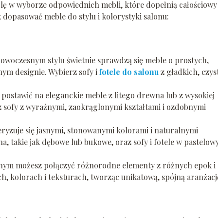
olę w wyborze odpowiednich mebli, które dopełnią całościowy
 dopasować meble do stylu i kolorystyki salonu:
woczesnym stylu świetnie sprawdzą się meble o prostych,
ym designie. Wybierz sofy i
fotele do salonu
z gładkich, czys
postawić na eleganckie meble z litego drewna lub z wysokiej
z sofy z wyraźnymi, zaokrąglonymi kształtami i ozdobnymi
ryzuje się jasnymi, stonowanymi kolorami i naturalnymi
a, takie jak dębowe lub bukowe, oraz sofy i fotele w pastelow
znym możesz połączyć różnorodne elementy z różnych epok i
h, kolorach i teksturach, tworząc unikatową, spójną aranżacj