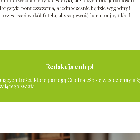
 to kwestia nie tylko estetyki, ale także funkcjonalności i
kolorystyki pomieszczenia, a jednocześnie będzie wygodny i
 przestrzeń wokół fotela, aby zapewnić harmonijny układ
Redakcja enh.pl
irujących treści, które pomogą Ci odnaleźć się w codziennym ż
zającego świata.