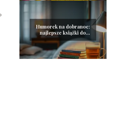
o
Humorek na dobranoc:
najlepsze książki do
czytania przed snem