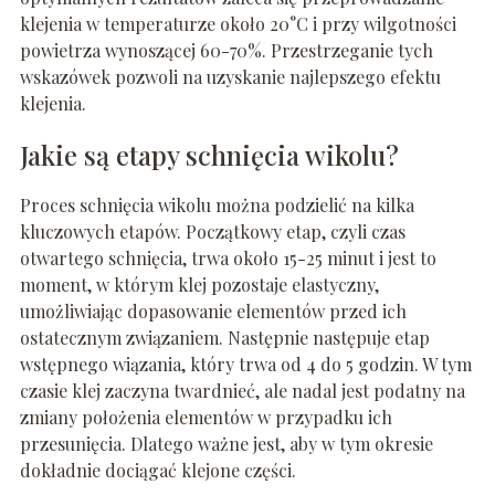
klejenia w temperaturze około 20°C i przy wilgotności
powietrza wynoszącej 60-70%. Przestrzeganie tych
wskazówek pozwoli na uzyskanie najlepszego efektu
klejenia.
Jakie są etapy schnięcia wikolu?
Proces schnięcia wikolu można podzielić na kilka
kluczowych etapów. Początkowy etap, czyli czas
otwartego schnięcia, trwa około 15-25 minut i jest to
moment, w którym klej pozostaje elastyczny,
umożliwiając dopasowanie elementów przed ich
ostatecznym związaniem. Następnie następuje etap
wstępnego wiązania, który trwa od 4 do 5 godzin. W tym
czasie klej zaczyna twardnieć, ale nadal jest podatny na
zmiany położenia elementów w przypadku ich
przesunięcia. Dlatego ważne jest, aby w tym okresie
dokładnie dociągać klejone części.