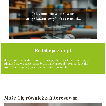
Jak zamontować zawór
antyskażeniowy? Przewodnik
krok po kroku
Redakcja enh.pl
Moją misją jest dostarczanie inspirujących treści, które pomogą Ci
odnaleźć się w codziennym życiu, ułatwią podejmowanie decyzji i
pozwolą cieszyć się pięknem otaczającego świata.
Może Cię również zainteresować