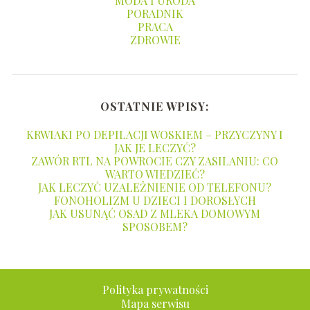
MODA I URODA
PORADNIK
PRACA
ZDROWIE
OSTATNIE WPISY:
KRWIAKI PO DEPILACJI WOSKIEM – PRZYCZYNY I
JAK JE LECZYĆ?
ZAWÓR RTL NA POWROCIE CZY ZASILANIU: CO
WARTO WIEDZIEĆ?
JAK LECZYĆ UZALEŻNIENIE OD TELEFONU?
FONOHOLIZM U DZIECI I DOROSŁYCH
JAK USUNĄĆ OSAD Z MLEKA DOMOWYM
SPOSOBEM?
Polityka prywatności
Mapa serwisu