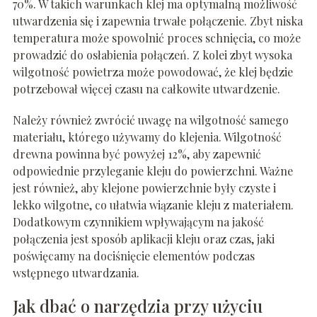
70%. W takich warunkach klej ma optymalną możliwość
utwardzenia się i zapewnia trwałe połączenie. Zbyt niska
temperatura może spowolnić proces schnięcia, co może
prowadzić do osłabienia połączeń. Z kolei zbyt wysoka
wilgotność powietrza może powodować, że klej będzie
potrzebował więcej czasu na całkowite utwardzenie.
Należy również zwrócić uwagę na wilgotność samego
materiału, którego używamy do klejenia. Wilgotność
drewna powinna być powyżej 12%, aby zapewnić
odpowiednie przyleganie kleju do powierzchni. Ważne
jest również, aby klejone powierzchnie były czyste i
lekko wilgotne, co ułatwia wiązanie kleju z materiałem.
Dodatkowym czynnikiem wpływającym na jakość
połączenia jest sposób aplikacji kleju oraz czas, jaki
poświęcamy na dociśnięcie elementów podczas
wstępnego utwardzania.
Jak dbać o narzędzia przy użyciu