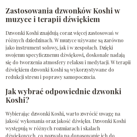
Zastosowania dzwonków Koshi w
muzyce i terapii dźwiękiem
Dzwonki Koshi znajdują coraz więcej zastosowań w
różnych dziedzinach. W muzyce używane są zarówno
jako instrument solowy, jak i w zespołach. Dzięki
swojemu specyficznemu dźwiękowi, doskonale nadają
się do tworzenia atmosfery relaksu i medytacji. W terapii
dźwiękiem dzwonki Koshi są wykorzystywane do
redukcji stresu i poprawy samopoczucia.
Jak wybrać odpowiednie dzwonki
Koshi?
Wybierając dzwonki Koshi, warto zwrócić uwagę na
jakość wykonania oraz jakość dźwięku. Dzwonki Koshi
występują w różnych rozmiarach i skalach
dźwiękowych, co pozwala na dopasowanie ich do