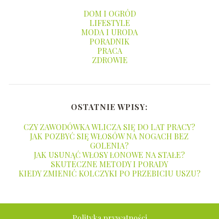
DOM I OGRÓD
LIFESTYLE
MODA I URODA
PORADNIK
PRACA
ZDROWIE
OSTATNIE WPISY:
CZY ZAWODÓWKA WLICZA SIĘ DO LAT PRACY?
JAK POZBYĆ SIĘ WŁOSÓW NA NOGACH BEZ
GOLENIA?
JAK USUNĄĆ WŁOSY ŁONOWE NA STAŁE?
SKUTECZNE METODY I PORADY
KIEDY ZMIENIĆ KOLCZYKI PO PRZEBICIU USZU?
Polityka prywatności