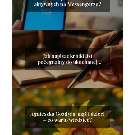
aktywnych na Messengerze?
Jak napisać krótki list
pożegnalny do ukochanej
osoby?
Agnieszka Gozdyra: mąż i dzieci
– co warto wiedzieć?