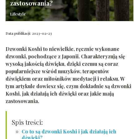
zastosowania?
Lifestyle
Data publikacji: 2023-02-23
Dzwonki Koshi to niewielkie, ręcznie wykonane
dzwonki, pochodzące z Japonii. Charakteryzuj
ą się
wysoką jakością dźwięku, dzięki czemu są coraz
popularniejsze wśród muzyków, terapeutów
dźwiękiem oraz miłośników medytacji i relaksu. W
tym artykule dowiesz się, czym dokładnie są dzwonki
Koshi, jak działają ich dźwięki oraz jakie mają
zastosowania.
Spis treści:
Co to są dzwonki Koshi i jak działają ich
dźwięki?