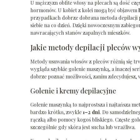
U mężczyzn obfite włosy na plecach są dość częst
hormonów. U kobiet z kolei mogą być objawem
przypadkach dobrze dobrana metoda depilacji 
siebie na co dzień. Dzięki nowoczesnym zabieg
nawracających stanów zapalnych mieszków.
Jakie metody depilacji pleców w
Metody usuwania włosów z pleców różnią się trw
wygląda szybkie golenie maszynką, a inaczej ser
dobrze poznać możliwości, zanim zdecydujesz, w
Golenie i kremy depilacyjne
Golenie maszynką to najprostsza i najtańsza meto
bardzo krótko, zwykle
1–2 dni
. Do samodzielneg
rączką albo pomocy kogoś bliskiego. Częste gol
szczególnie gdy skóra jest sucha lub wrażliwa.