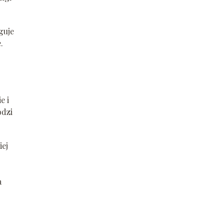
guje
.
e i
odzi
iej
a