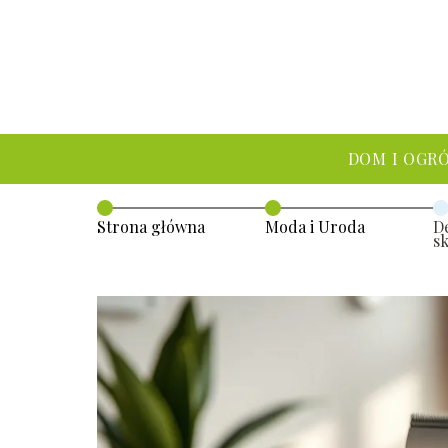
DOM I OGR
Strona główna
Moda i Uroda
D
s
p