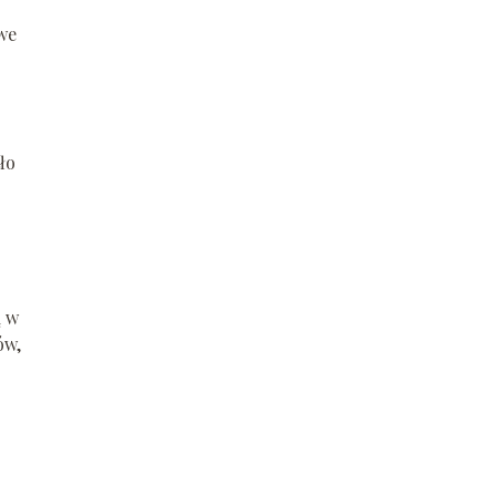
we
ło
ą w
ów,