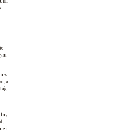
bki,
o
je
bym
ku z
i, a
ają.
udny
l,
ingi