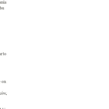
ania
obu
arto
ę on
ków,