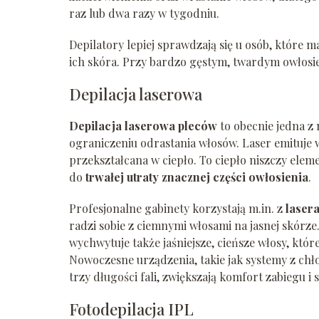
raz lub dwa razy w tygodniu.
Depilatory lepiej sprawdzają się u osób, które 
ich skóra. Przy bardzo gęstym, twardym owłosi
Depilacja laserowa
Depilacja laserowa pleców
to obecnie jedna z 
ograniczeniu odrastania włosów. Laser emituje w
przekształcana w ciepło. To ciepło niszczy ele
do
trwałej utraty znacznej części owłosienia
.
Profesjonalne gabinety korzystają m.in. z
laser
radzi sobie z ciemnymi włosami na jasnej skórze
wychwytuje także jaśniejsze, cieńsze włosy, któ
Nowoczesne urządzenia, takie jak systemy z ch
trzy długości fali, zwiększają komfort zabiegu i 
Fotodepilacja IPL