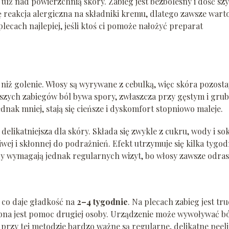
uż nad powierzchnią skóry. Zabieg jest bezbolesny i dość szy
się reakcja alergiczna na składniki kremu, dlatego zawsze wart
ecach najlepiej, jeśli ktoś ci pomoże nałożyć preparat
niż golenie. Włosy są wyrywane z cebulką, więc skóra pozosta
wszych zabiegów ból bywa spory, zwłaszcza przy gęstym i gru
ednak mniej, stają się cieńsze i dyskomfort stopniowo maleje.
delikatniejsza dla skóry. Składa się zwykle z cukru, wody i so
wej i skłonnej do podrażnień. Efekt utrzymuje się kilka tygodn
y wymagają jednak regularnych wizyt, bo włosy zawsze odrast
 co daje gładkość na
2–4 tygodnie
. Na plecach zabieg jest tr
bna jest pomoc drugiej osoby. Urządzenie może wywoływać bó
 przy tej metodzie bardzo ważne są regularne, delikatne peel