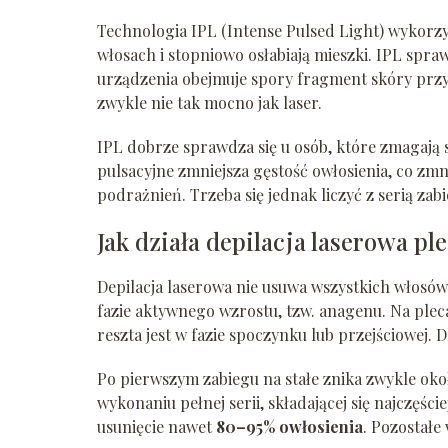
Technologia IPL (Intense Pulsed Light) wykorzy
włosach i stopniowo osłabiają mieszki. IPL spra
urządzenia obejmuje spory fragment skóry przy 
zwykle nie tak mocno jak laser.
IPL dobrze sprawdza się u osób, które zmagają 
pulsacyjne zmniejsza gęstość owłosienia, co zm
podrażnień. Trzeba się jednak liczyć z serią z
Jak działa depilacja laserowa p
Depilacja laserowa nie usuwa wszystkich włosów p
fazie aktywnego wzrostu, tzw. anagenu. Na pleca
reszta jest w fazie spoczynku lub przejściowej. 
Po pierwszym zabiegu na stałe znika zwykle ok
wykonaniu pełnej serii, składającej się najczęście
usunięcie nawet
80–95% owłosienia
. Pozostałe 