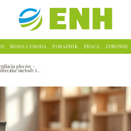
ÓD
MODA I URODA
PORADNIK
PRACA
ZDROWIE
epilacja pleców –
kuteczne metody i
orady