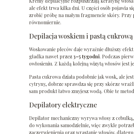
Kremy depilacyjne rozpuszczają keratynę włosa t
ale efekt trwa kilka dni. U części osób pojawia 
zrobić próbę na małym fragmencie skóry. Przy pl
równomiernie.
Depilacja woskiem i pastą cukrową
Woskowanie pleców daje wyraźnie dłuższy efekt 
gładka nawet przez
3–5 tygodni
. Podczas pier
owłosieniu. Z każdą kolejną wizytą włosów jest j
Pasta cukrowa działa podobnie jak wosk, ale jest 
cytryny, dobrze sprawdza się przy skórze wrażli
sam produkt łatwo zmyjesz wodą. Obie te metod
Depilatory elektryczne
Depilator mechaniczny wyrywa włosy z cebulką,
do wykonania samodzielnie, więc zwykle potrze
zaczerwienienia oraz wrastanie włosów, dlatego