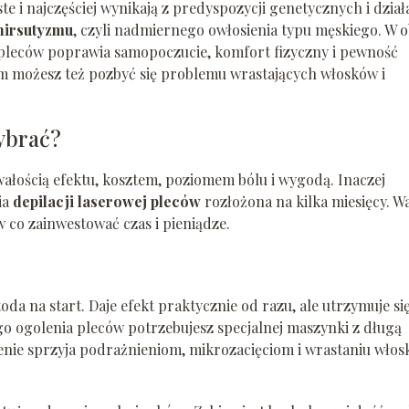
e i najczęściej wynikają z predyspozycji genetycznych i dział
hirsutyzmu
, czyli nadmiernego owłosienia typu męskiego. W 
pleców poprawia samopoczucie, komfort fizyczny i pewność
om możesz też pozbyć się problemu wrastających włosków i
ybrać?
ałością efektu, kosztem, poziomem bólu i wygodą. Inaczej
ia
depilacji laserowej pleców
rozłożona na kilka miesięcy. W
 co zainwestować czas i pieniądze.
da na start. Daje efekt praktycznie od razu, ale utrzymuje si
o ogolenia pleców potrzebujesz specjalnej maszynki z długą
enie sprzyja podrażnieniom, mikrozacięciom i wrastaniu włos