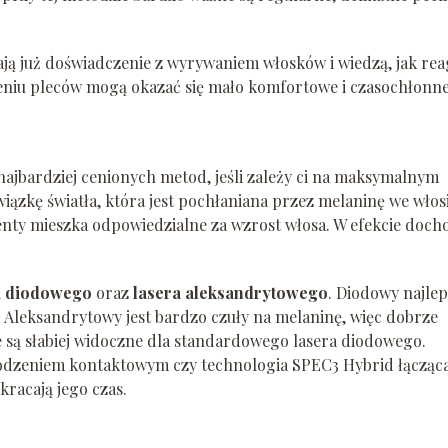
mają już doświadczenie z wyrywaniem włosków i wiedzą, jak rea
eniu pleców mogą okazać się mało komfortowe i czasochłonne
najbardziej cenionych metod, jeśli zależy ci na maksymalnym
iązkę światła, która jest pochłaniana przez melaninę we włosi
menty mieszka odpowiedzialne za wzrost włosa. W efekcie doch
a diodowego
oraz
lasera aleksandrytowego
. Diodowy najlep
. Aleksandrytowy jest bardzo czuły na melaninę, więc dobrze
re są słabiej widoczne dla standardowego lasera diodowego.
łodzeniem kontaktowym czy technologia SPEC3 Hybrid łącząc
skracają jego czas.