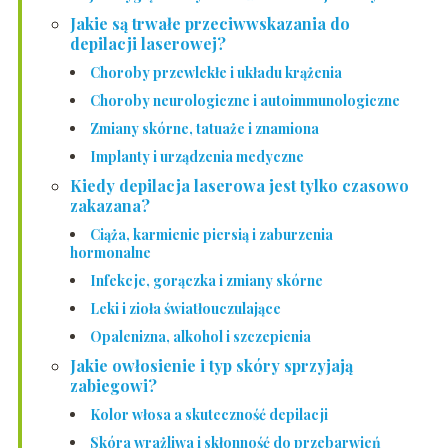
Jakie są trwałe przeciwwskazania do
depilacji laserowej?
Choroby przewlekłe i układu krążenia
Choroby neurologiczne i autoimmunologiczne
Zmiany skórne, tatuaże i znamiona
Implanty i urządzenia medyczne
Kiedy depilacja laserowa jest tylko czasowo
zakazana?
Ciąża, karmienie piersią i zaburzenia
hormonalne
Infekcje, gorączka i zmiany skórne
Leki i zioła światłouczulające
Opalenizna, alkohol i szczepienia
Jakie owłosienie i typ skóry sprzyjają
zabiegowi?
Kolor włosa a skuteczność depilacji
Skóra wrażliwa i skłonność do przebarwień