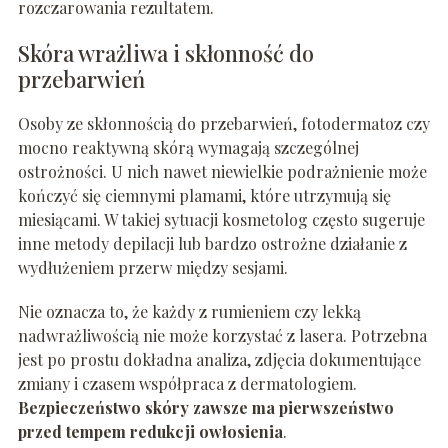
rozczarowania rezultatem.
Skóra wrażliwa i skłonność do
przebarwień
Osoby ze skłonnością do przebarwień, fotodermatoz czy
mocno reaktywną skórą wymagają szczególnej
ostrożności. U nich nawet niewielkie podrażnienie może
kończyć się ciemnymi plamami, które utrzymują się
miesiącami. W takiej sytuacji kosmetolog często sugeruje
inne metody depilacji lub bardzo ostrożne działanie z
wydłużeniem przerw między sesjami.
Nie oznacza to, że każdy z rumieniem czy lekką
nadwrażliwością nie może korzystać z lasera. Potrzebna
jest po prostu dokładna analiza, zdjęcia dokumentujące
zmiany i czasem współpraca z dermatologiem.
Bezpieczeństwo skóry zawsze ma pierwszeństwo
przed tempem redukcji owłosienia
.