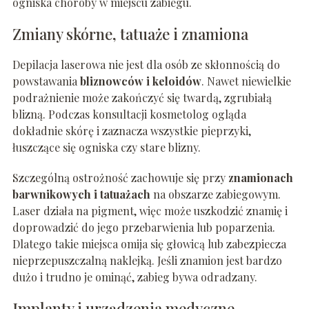
ogniska choroby w miejscu zabiegu.
Zmiany skórne, tatuaże i znamiona
Depilacja laserowa nie jest dla osób ze skłonnością do
powstawania
bliznowców i keloidów
. Nawet niewielkie
podrażnienie może zakończyć się twardą, zgrubiałą
blizną. Podczas konsultacji kosmetolog ogląda
dokładnie skórę i zaznacza wszystkie pieprzyki,
łuszczące się ogniska czy stare blizny.
Szczególną ostrożność zachowuje się przy
znamionach
barwnikowych i tatuażach
na obszarze zabiegowym.
Laser działa na pigment, więc może uszkodzić znamię i
doprowadzić do jego przebarwienia lub poparzenia.
Dlatego takie miejsca omija się głowicą lub zabezpiecza
nieprzepuszczalną naklejką. Jeśli znamion jest bardzo
dużo i trudno je ominąć, zabieg bywa odradzany.
Implanty i urządzenia medyczne