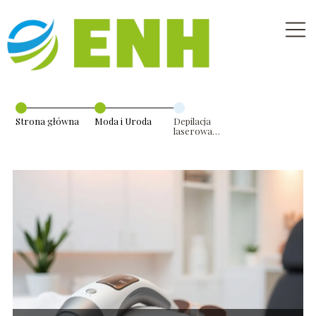
Strona główna
Moda i Uroda
Depilacja
laserowa
przeciwwskazania:
co trzeba
wiedzieć?