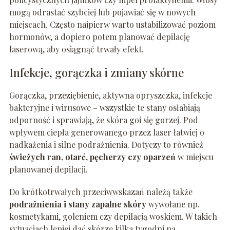
mogą odrastać szybciej lub pojawiać się w nowych
miejscach. Często najpierw warto ustabilizować poziom
hormonów, a dopiero potem planować depilację
laserową, aby osiągnąć trwały efekt.
Infekcje, gorączka i zmiany skórne
Gorączka, przeziębienie, aktywna opryszczka, infekcje
bakteryjne i wirusowe – wszystkie te stany osłabiają
odporność i sprawiają, że skóra goi się gorzej. Pod
wpływem ciepła generowanego przez laser łatwiej o
nadkażenia i silne podrażnienia. Dotyczy to również
świeżych ran, otarć, pęcherzy czy oparzeń
w miejscu
planowanej depilacji.
Do krótkotrwałych przeciwwskazań należą także
podrażnienia i stany zapalne skóry
wywołane np.
kosmetykami, goleniem czy depilacją woskiem. W takich
sytuacjach lepiej dać skórze kilka tygodni na