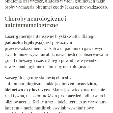
omdlenia jest wyższe, dlatego w wielu gabinetach takie
osoby wymagają pisemnej zgody lekarza prowadzącego.
Choroby neurologiczne i
autoimmunologiczne
Laser generuje intensywne błyski światła, dlatego
padaczka (epilepsja)
jest poważnym
przeciwwskazaniem. U osób z napadami drgawkowymi
światło może wywołać atak, nawet jeśli nie obserwowano
go od dłuższego czasu. Z tego powodu w wywiadzie
zawsze pada pytanie o choroby neurologiczne.
Szczególną grupę stanowią choroby
autoimmunologiczne, takie jak
toczeń, twardzina,
bielactwo czy łuszczyca
. Skóra jest wtedy nadmiernie
reaktywna, ma skłonność do przebarwień, odbarwień i
bliznowacenia. Każdy uraz – także termiczny wywołany
laserem – może nasilić objawy lub wywołać nowe