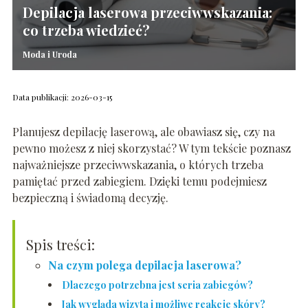
Depilacja laserowa przeciwwskazania:
co trzeba wiedzieć?
Moda i Uroda
Data publikacji: 2026-03-15
Planujesz depilację laserową, ale obawiasz się, czy na
pewno możesz z niej skorzystać? W tym tekście poznasz
najważniejsze przeciwwskazania, o których trzeba
pamiętać przed zabiegiem. Dzięki temu podejmiesz
bezpieczną i świadomą decyzję.
Spis treści:
Na czym polega depilacja laserowa?
Dlaczego potrzebna jest seria zabiegów?
Jak wygląda wizyta i możliwe reakcje skóry?