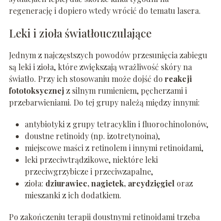
regenerację i dopiero wtedy wrócić do tematu lasera.
Leki i zioła światłouczulające
Jednym z najczęstszych powodów przesunięcia zabiegu
są leki i zioła, które zwiększają wrażliwość skóry na
światło. Przy ich stosowaniu może dojść do
reakcji
fototoksycznej
z silnym rumieniem, pęcherzami i
przebarwieniami. Do tej grupy należą między innymi:
antybiotyki z grupy tetracyklin i fluorochinolonów,
doustne retinoidy (np. izotretynoina),
miejscowe maści z retinolem i innymi retinoidami,
leki przeciwtrądzikowe, niektóre leki
przeciwgrzybicze i przeciwzapalne,
zioła:
dziurawiec, nagietek, arcydzięgiel
oraz
mieszanki z ich dodatkiem.
Po zakończeniu terapii doustnymi retinoidami trzeba