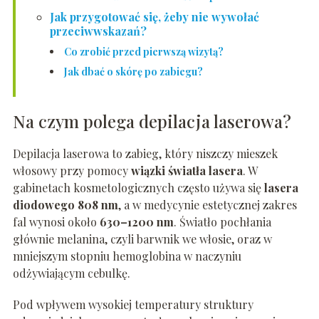
Jak przygotować się, żeby nie wywołać
przeciwwskazań?
Co zrobić przed pierwszą wizytą?
Jak dbać o skórę po zabiegu?
Na czym polega depilacja laserowa?
Depilacja laserowa to zabieg, który niszczy mieszek
włosowy przy pomocy
wiązki światła lasera
. W
gabinetach kosmetologicznych często używa się
lasera
diodowego 808 nm
, a w medycynie estetycznej zakres
fal wynosi około
630–1200 nm
. Światło pochłania
głównie melanina, czyli barwnik we włosie, oraz w
mniejszym stopniu hemoglobina w naczyniu
odżywiającym cebulkę.
Pod wpływem wysokiej temperatury struktury