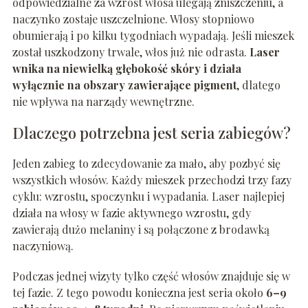
odpowiedzialne za wzrost włosa ulegają zniszczeniu, a
naczynko zostaje uszczelnione. Włosy stopniowo
obumierają i po kilku tygodniach wypadają. Jeśli mieszek
został uszkodzony trwale, włos już nie odrasta.
Laser
wnika na niewielką głębokość skóry i działa
wyłącznie na obszary zawierające pigment
, dlatego
nie wpływa na narządy wewnętrzne.
Dlaczego potrzebna jest seria zabiegów?
Jeden zabieg to zdecydowanie za mało, aby pozbyć się
wszystkich włosów. Każdy mieszek przechodzi trzy fazy
cyklu: wzrostu, spoczynku i wypadania. Laser najlepiej
działa na włosy w fazie aktywnego wzrostu, gdy
zawierają dużo melaniny i są połączone z brodawką
naczyniową.
Podczas jednej wizyty tylko część włosów znajduje się w
tej fazie. Z tego powodu konieczna jest seria około
6–9