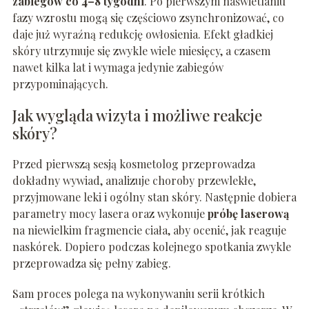
zabiegów co 4–8 tygodni
. Po pierwszym naświetlaniu
fazy wzrostu mogą się częściowo zsynchronizować, co
daje już wyraźną redukcję owłosienia. Efekt gładkiej
skóry utrzymuje się zwykle wiele miesięcy, a czasem
nawet kilka lat i wymaga jedynie zabiegów
przypominających.
Jak wygląda wizyta i możliwe reakcje
skóry?
Przed pierwszą sesją kosmetolog przeprowadza
dokładny wywiad, analizuje choroby przewlekłe,
przyjmowane leki i ogólny stan skóry. Następnie dobiera
parametry mocy lasera oraz wykonuje
próbę laserową
na niewielkim fragmencie ciała, aby ocenić, jak reaguje
naskórek. Dopiero podczas kolejnego spotkania zwykle
przeprowadza się pełny zabieg.
Sam proces polega na wykonywaniu serii krótkich