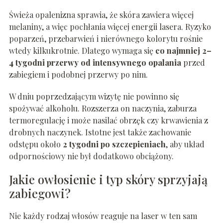
Świeża opalenizna sprawia, że skóra zawiera więcej
melaniny, a więc pochłania więcej energii lasera. Ryzyko
poparzeń, przebarwień i nierównego kolorytu rośnie
wtedy kilkukrotnie. Dlatego wymaga się
co najmniej 2–
4 tygodni przerwy od intensywnego opalania
przed
zabiegiem i podobnej przerwy po nim.
W dniu poprzedzającym wizytę nie powinno się
spożywać alkoholu. Rozszerza on naczynia, zaburza
termoregulację i może nasilać obrzęk czy krwawienia z
drobnych naczynek. Istotne jest także zachowanie
odstępu około
2 tygodni po szczepieniach
, aby układ
odpornościowy nie był dodatkowo obciążony.
Jakie owłosienie i typ skóry sprzyjają
zabiegowi?
Nie każdy rodzaj włosów reaguje na laser w ten sam