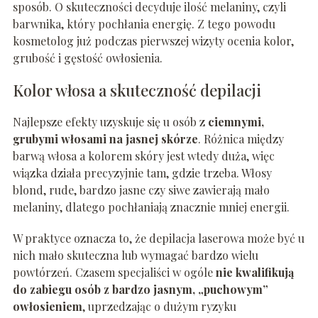
sposób. O skuteczności decyduje ilość melaniny, czyli
barwnika, który pochłania energię. Z tego powodu
kosmetolog już podczas pierwszej wizyty ocenia kolor,
grubość i gęstość owłosienia.
Kolor włosa a skuteczność depilacji
Najlepsze efekty uzyskuje się u osób z
ciemnymi,
grubymi włosami na jasnej skórze
. Różnica między
barwą włosa a kolorem skóry jest wtedy duża, więc
wiązka działa precyzyjnie tam, gdzie trzeba. Włosy
blond, rude, bardzo jasne czy siwe zawierają mało
melaniny, dlatego pochłaniają znacznie mniej energii.
W praktyce oznacza to, że depilacja laserowa może być u
nich mało skuteczna lub wymagać bardzo wielu
powtórzeń. Czasem specjaliści w ogóle
nie kwalifikują
do zabiegu osób z bardzo jasnym, „puchowym”
owłosieniem
, uprzedzając o dużym ryzyku