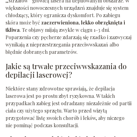
„strzałów” głowicą lasera na depilowanym obszarze. W
większości nowoczesnych urządzeń znajduje się system
chłodzący, który ogranicza dyskomfort. Po zabiegu
skóra może być
zaczerwieniona, lekko obrzęknięta i
tkliwa
. Te objawy mijają zwykle w ciągu 1–3 dni.
Poparzenia czy pęcherze zdarzają się rzadko i zazwyczaj
wynikają z nieprzestrzegania przeciwwskazań albo
błędnie dobranych parametrów.
Jakie są trwałe przeciwwskazania do
depilacji laserowej?
Niektóre stany zdrowotne sprawiają, że depilacja
laserowa jest po prostu zbyt ryzykowna. W takich
przypadkach zabieg jest odradzany niezależnie od partii
ciała czy użytego sprzętu. Warto przed wizytą
przygotować listę swoich chorób i leków, aby niczego
nie pominąć podczas konsultacji.