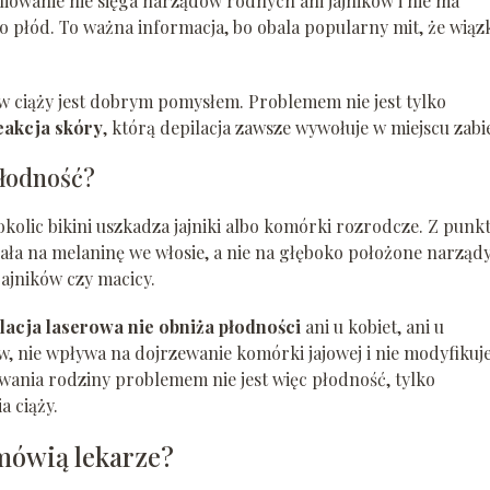
niowanie nie sięga narządów rodnych ani jajników i nie ma
o płód. To ważna informacja, bo obala popularny mit, że wiąz
 w ciąży jest dobrym pomysłem. Problemem nie jest tylko
reakcja skóry
, którą depilacja zawsze wywołuje w miejscu zabi
płodność?
okolic bikini uszkadza jajniki albo komórki rozrodcze. Z punk
iała na melaninę we włosie, a nie na głęboko położone narządy
jajników czy macicy.
lacja laserowa nie obniża płodności
ani u kobiet, ani u
 nie wpływa na dojrzewanie komórki jajowej i nie modyfikuj
wania rodziny problemem nie jest więc płodność, tylko
a ciąży.
 mówią lekarze?