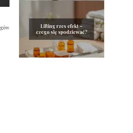
Lifting rzes efekt –
iegów
czego się spodziewać?