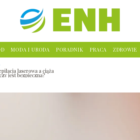
ÓD
MODA I URODA
PORADNIK
PRACA
ZDROWIE
pilacja laserowa a ciąża
czy jest bezpieczna?