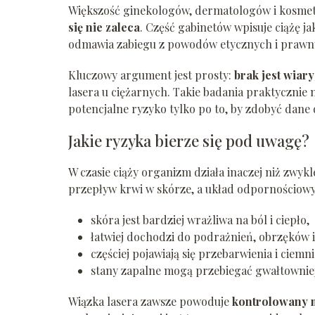
Większość ginekologów, dermatologów i kosmet
się nie zaleca
. Część gabinetów wpisuje ciążę j
odmawia zabiegu z powodów etycznych i prawn
Kluczowy argument jest prosty:
brak jest wia
lasera u ciężarnych. Takie badania praktycznie 
potencjalne ryzyko tylko po to, by zdobyć dane 
Jakie ryzyka bierze się pod uwagę?
W czasie ciąży organizm działa inaczej niż zwyk
przepływ krwi w skórze, a układ odpornościowy 
skóra jest bardziej wrażliwa na ból i ciepło,
łatwiej dochodzi do podrażnień, obrzęków i
częściej pojawiają się przebarwienia i ciem
stany zapalne mogą przebiegać gwałtowniej
Wiązka lasera zawsze powoduje
kontrolowany 