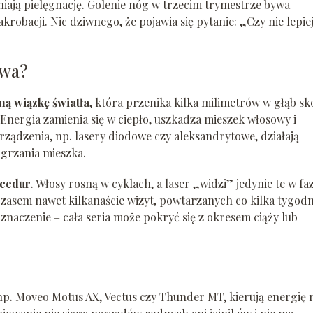
iają pielęgnację. Golenie nóg w trzecim trymestrze bywa
robacji. Nic dziwnego, że pojawia się pytanie: „Czy nie lepie
owa?
ą wiązkę światła
, która przenika kilka milimetrów w głąb skó
nergia zamienia się w ciepło, uszkadza mieszek włosowy i
ządzenia, np. lasery diodowe czy aleksandrytowe, działają
grzania mieszka.
ocedur
. Włosy rosną w cyklach, a laser „widzi” jedynie te w faz
czasem nawet kilkanaście wizyt, powtarzanych co kilka tygodn
znaczenie – cała seria może pokryć się z okresem ciąży lub
np. Moveo Motus AX, Vectus czy Thunder MT, kierują energię 