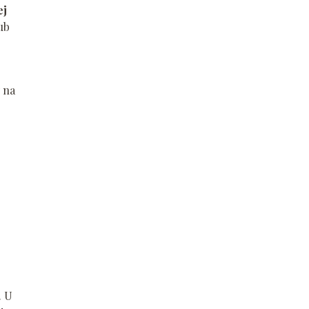
ej
ub
 na
. U