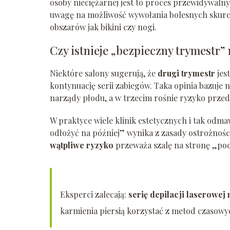
osoby nieciężarnej jest to proces przewidywalny.
uwagę na możliwość wywołania bolesnych skurczó
obszarów jak bikini czy nogi.
Czy istnieje „bezpieczny trymestr” 
Niektóre salony sugerują, że
drugi trymestr
jes
kontynuację serii zabiegów. Taka opinia bazuje 
narządy płodu, a w trzecim rośnie ryzyko prze
W praktyce wiele klinik estetycznych i tak odm
odłożyć na później” wynika z zasady ostrożności
wątpliwe ryzyko
przeważa szalę na stronę „pocz
Eksperci zalecają:
serię depilacji laserowej
karmienia piersią korzystać z metod czasowy