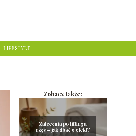
LIFESTYLE
Zobacz także:
Zalecenia po liftingu
rzęs – jak dbać o efekt?