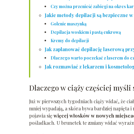
Czy można przenieść zabiegi na okres ka
Jakie metody depilacji są bezpieczne w
Golenie maszynką
Depilacja woskiem i pastą cukrową
Kremy do depilacji
Jak zaplanować depilację laserową prz
Dlaczego warto poczekać z laserem do c
Jak rozmawiać z lekarzem i kosmetolog
Dlaczego w ciąży częściej myśli 
Już w pierwszych tygodniach ciąży widać, że ciał
mniej wypadają, a skóra bywa bardziej napięta i 
pojawia się
więcej włosków w nowych miejsca
pośladkach. U brunetek te zmiany widać wyraźni