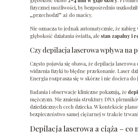
głębokość około
2–4 mm w głąb skóry
. Promie
fizycznej możliwości, by bezpośrednio uszkodził
„przechodzi” aż do macicy.
Nie oznacza to jednak automatycznie, że zabieg
głębokość działania światła, ale
stan zapalny i 
Czy depilacja laserowa wpływa na 
Często pojawia się obawa, że depilacja laserowa 
widzenia fizyki to błędne przekonanie. Laser dz
Energia rozprasza się w skórze i nie dociera do 
Badania i obserwacje kliniczne pokazują, że
depi
mężczyzn. Nie zmienia struktury DNA plemników,
dziedzicznych cech dziecka. W kontekście plano
bezpieczeństwo samej ciężarnej w trakcie trwani
Depilacja laserowa a ciąża – co