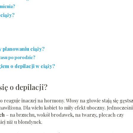
rmienia?
 ciąży?
y planowaniu ciąży?
zasu po porodzie?
iem o depilacji w ciąży?
się o depilacji?
o reaguje inaczej na hormony. Włosy na głowie stają się gęstsz
nawilżona. Dla wielu kobiet to miły efekt uboczny. Jednocześni
ch
– na brzuchu, wokół brodawek, na twarzy, plecach czy
ej niż u blondynek.