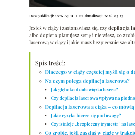
Data publikacji: 2026-03-11
Data aktualizacji: 2026-03-13
Jesteś w ciąży i zastanawiasz się, czy
depilacja 
albo dopiero planujesz serię i nie wiesz, co zrobi
laserową w ciąży i jakie masz bezpieczniejsze al
Spis treści:
Dlaczego w ciąży częściej myśli się o d
Na czym polega depilacja laserowa?
Jak głęboko działa wiązka lasera?
Czy depilacja laserowa wpływa na płodn
Depilacja laserowa a ciąża – co mówią
Jakie ryzyka bierze się pod uwagę?
Czy istnieje „bezpieczny trymestr” na las
Co zrobić, jeśli zaszłaś w ciążę w trakc