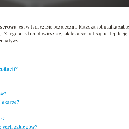
laserowa
jest w tym czasie bezpieczna. Masz za sobą kilka zab
ć. Z tego artykułu dowiesz się, jak lekarze patrzą na depilację
ternatywy.
epilacji?
ość?
 lekarze?
er?
ie serii zabiegów?