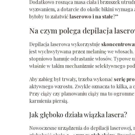
Dodatkowo rosnąca masa ciała i brzuszek utrudn
wyzwaniem, a dotarcie do okolic bikini wymaga ak
byłoby to załatwić
laserowo i na stałe
?”
Na czym polega depilacja laser
Depilacja laserowa wykorzystuje
skoncentrowan
jest wychwytywana przez melaninę we włosach. E
stopniowo hamuje odrastanie włosów. Typowe ur
właśnie w takim mechanizmie selektywnego pod
Aby zabieg był trwały, trzeba wykonać
serię pr
aktywnego wzrostu. Zwykle oznacza to kilka, a 
Przy ciąży czy planowaniu ciąży ma to ogromne 
karmienia piersią.
Jak głęboko działa wiązka lasera?
Nowoczesne urządzenia do depilacji laserowej, 