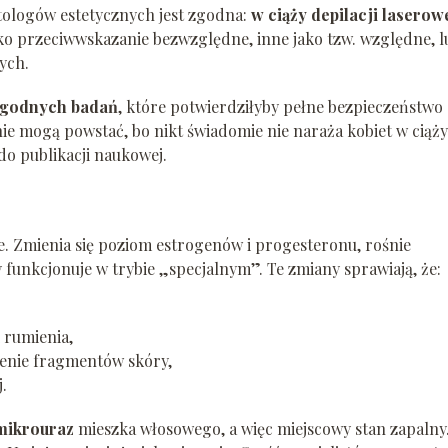
ologów estetycznych jest zgodna:
w ciąży depilacji laserow
ako przeciwwskazanie bezwzględne, inne jako tzw. względne, l
ych.
rygodnych badań
, które potwierdziłyby pełne bezpieczeństwo
nie mogą powstać, bo nikt świadomie nie naraża kobiet w ciąży
do publikacji naukowej.
le. Zmienia się poziom estrogenów i progesteronu, rośnie
funkcjonuje w trybie „specjalnym”. Te zmiany sprawiają, że:
 rumienia,
nienie fragmentów skóry,
.
mikrouraz
mieszka włosowego, a więc miejscowy stan zapalny