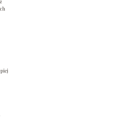
ż
ych
piej
i