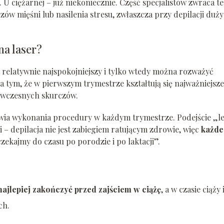
 U ciężarnej – już niekoniecznie. Część specjalistów zwraca te
w mięśni lub nasilenia stresu, zwłaszcza przy depilacji duż
na laser?
t relatywnie najspokojniejszy i tylko wtedy można rozważyć
na tym, że w pierwszym trymestrze kształtują się najważniejsze
dwczesnych skurczów.
awia wykonania procedury w każdym trymestrze. Podejście „le
 – depilacja nie jest zabiegiem ratującym zdrowie, więc
każde
ekajmy do czasu po porodzie i po laktacji”.
 najlepiej zakończyć przed zajściem w ciążę
, a w czasie ciąży 
ch.