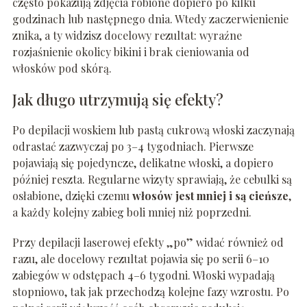
często pokazują zdjęcia robione dopiero po kilku
godzinach lub następnego dnia. Wtedy zaczerwienienie
znika, a ty widzisz docelowy rezultat: wyraźne
rozjaśnienie okolicy bikini i brak cieniowania od
włosków pod skórą.
Jak długo utrzymują się efekty?
Po depilacji woskiem lub pastą cukrową włoski zaczynają
odrastać zazwyczaj po 3–4 tygodniach. Pierwsze
pojawiają się pojedyncze, delikatne włoski, a dopiero
później reszta. Regularne wizyty sprawiają, że cebulki są
osłabione, dzięki czemu
włosów jest mniej i są cieńsze
,
a każdy kolejny zabieg boli mniej niż poprzedni.
Przy depilacji laserowej efekty „po” widać również od
razu, ale docelowy rezultat pojawia się po serii 6–10
zabiegów w odstępach 4–6 tygodni. Włoski wypadają
stopniowo, tak jak przechodzą kolejne fazy wzrostu. Po