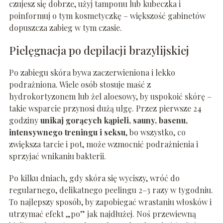
czujesz się dobrze, użyj tamponu lub kubeczka i
poinformuj o tym kosmetyczkę – większość gabinetów
dopuszcza zabieg w tym czasie.
Pielęgnacja po depilacji brazylijskiej
Po zabiegu skóra bywa zaczerwieniona i lekko
podrażniona. Wiele osób stosuje maść z
hydrokortyzonem lub żel aloesowy, by uspokoić skórę –
takie wsparcie przynosi dużą ulgę. Przez pierwsze 24
godziny
unikaj gorących kąpieli, sauny, basenu,
intensywnego treningu i seksu
, bo wszystko, co
zwiększa tarcie i pot, może wzmocnić podrażnienia i
sprzyjać wnikaniu bakterii.
Po kilku dniach, gdy skóra się wyciszy, wróć do
regularnego, delikatnego peelingu 2–3 razy w tygodniu.
To najlepszy sposób, by zapobiegać wrastaniu włosków i
utrzymać efekt „po” jak najdłużej. Noś przewiewną