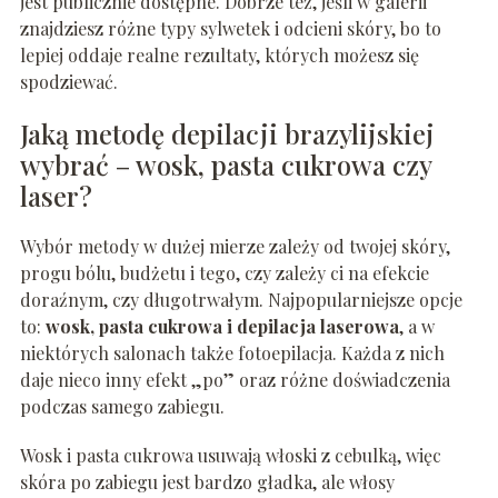
jest publicznie dostępne. Dobrze też, jeśli w galerii
znajdziesz różne typy sylwetek i odcieni skóry, bo to
lepiej oddaje realne rezultaty, których możesz się
spodziewać.
Jaką metodę depilacji brazylijskiej
wybrać – wosk, pasta cukrowa czy
laser?
Wybór metody w dużej mierze zależy od twojej skóry,
progu bólu, budżetu i tego, czy zależy ci na efekcie
doraźnym, czy długotrwałym. Najpopularniejsze opcje
to:
wosk, pasta cukrowa i depilacja laserowa
, a w
niektórych salonach także fotoepilacja. Każda z nich
daje nieco inny efekt „po” oraz różne doświadczenia
podczas samego zabiegu.
Wosk i pasta cukrowa usuwają włoski z cebulką, więc
skóra po zabiegu jest bardzo gładka, ale włosy