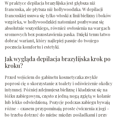
W praktyce depilacja brazylijska jest głębsza niż
francuska, ale płytsza niż hollywoodzka. W depilacji
francuskiej usuwa się tylko włoski z linii bielizny i boków
wzgórka, w hollywoodzkiej natomiast pozbywasz się
absolutnie wszystkiego, również owłosienia na wargach
sromowych bez pozostawienia paska. Dzięki temu łatwo
dobrać wariant, który najlepiej pasuje do twojego
poczucia komfortu i estetyki.
Jak wygląda depilacja brazylijska krok po
kroku?
Przed wejściem do gabinetu kosmetyczka zwykle
poprosi cię o skorzystanie z toalety i odświeżenie okolicy
intymnej. Później zdejmujesz bieliznę i kładziesz się na
łóżku zabiegowym, często z jedną nogą zgiętą w kolanie
lub lekko odwiedzioną. Pozycje podczas zabiegu bywają
różne – czasem przypominają proste ćwiczenia z jogi –
bo trzeba dotrzeć do miejsc między pośladkami i przy