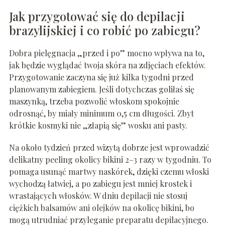
Jak przygotować się do depilacji
brazylijskiej i co robić po zabiegu?
Dobra pielęgnacja „przed i po” mocno wpływa na to,
jak będzie wyglądać twoja skóra na zdjęciach efektów.
Przygotowanie zaczyna się już kilka tygodni przed
planowanym zabiegiem. Jeśli dotychczas goliłaś się
maszynką, trzeba pozwolić włoskom spokojnie
odrosnąć, by miały minimum 0,5 cm długości. Zbyt
krótkie kosmyki nie „złapią się” wosku ani pasty.
Na około tydzień przed wizytą dobrze jest wprowadzić
delikatny peeling okolicy bikini 2–3 razy w tygodniu. To
pomaga usunąć martwy naskórek, dzięki czemu włoski
wychodzą łatwiej, a po zabiegu jest mniej krostek i
wrastających włosków. W dniu depilacji nie stosuj
ciężkich balsamów ani olejków na okolicę bikini, bo
mogą utrudniać przyleganie preparatu depilacyjnego.