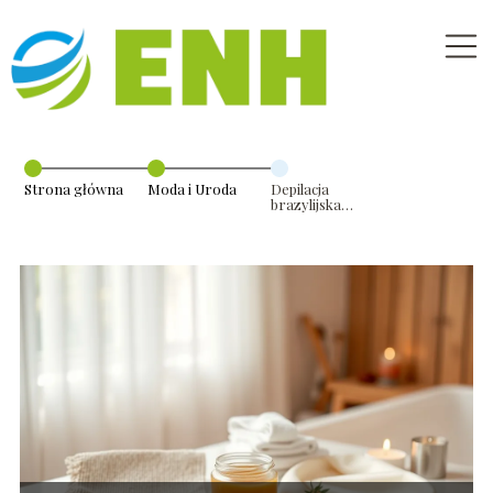
Strona główna
Moda i Uroda
Depilacja
brazylijska
zdjęcia: galeria
efektów przed i
po