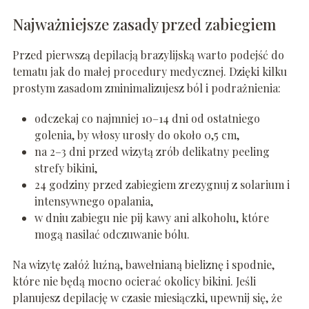
Najważniejsze zasady przed zabiegiem
Przed pierwszą depilacją brazylijską warto podejść do
tematu jak do małej procedury medycznej. Dzięki kilku
prostym zasadom zminimalizujesz ból i podrażnienia:
odczekaj co najmniej 10–14 dni od ostatniego
golenia, by włosy urosły do około 0,5 cm,
na 2–3 dni przed wizytą zrób delikatny peeling
strefy bikini,
24 godziny przed zabiegiem zrezygnuj z solarium i
intensywnego opalania,
w dniu zabiegu nie pij kawy ani alkoholu, które
mogą nasilać odczuwanie bólu.
Na wizytę załóż luźną, bawełnianą bieliznę i spodnie,
które nie będą mocno ocierać okolicy bikini. Jeśli
planujesz depilację w czasie miesiączki, upewnij się, że