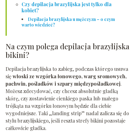
Czy depilacja brazylijska jest tylko dla
kobiet?
Depilacja brazylijska u mężczyzn – o czym
warto wiedzieć?
Na czym polega depilacja brazylijska
bikini?
Depilacja brazylijska to zabieg, podczas którego usuwa
się
włoski ze wzgórka łonowego, warg sromowych,
pachwin, pośladków i szpary międzypośladkowej
.
Możesz zdecydować, czy chcesz absolutnie gładką
skórę, czy zostawienie cienkiego paska lub małego
trójkąta na wzgórku łonowym będzie dla ciebie
wygodniejsze. Taki „landing strip” nadal zalicza się do
stylu brazylijskiego, jeśli reszta strefy bikini pozostaje
całkowicie gładka.