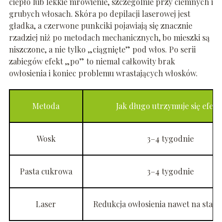
ciepło lub lekkie mrowienie, szczególnie przy ciemnych i
grubych włosach. Skóra po depilacji laserowej jest
gładka, a czerwone punkciki pojawiają się znacznie
rzadziej niż po metodach mechanicznych, bo mieszki są
niszczone, a nie tylko „ciągnięte” pod włos. Po serii
zabiegów efekt „po” to niemal całkowity brak
owłosienia i koniec problemu wrastających włosków.
Metoda
Jak długo utrzymuje się efekt
Wosk
3–4 tygodnie
Pasta cukrowa
3–4 tygodnie
Laser
Redukcja owłosienia nawet na stałe 