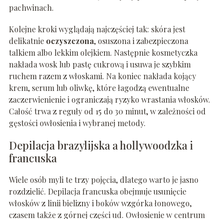
pachwinach.
Kolejne kroki wyglądają najczęściej tak: skóra jest
delikatnie
oczyszczona
, osuszona i zabezpieczona
talkiem albo lekkim olejkiem. Następnie kosmetyczka
nakłada wosk lub pastę cukrową i usuwa je szybkim
ruchem razem z włoskami. Na koniec nakłada kojący
krem, serum lub oliwkę, które łagodzą ewentualne
zaczerwienienie i ograniczają ryzyko wrastania włosków.
Całość trwa z reguły od 15 do 30 minut, w zależności od
gęstości owłosienia i wybranej metody.
Depilacja brazylijska a hollywoodzka i
francuska
Wiele osób myli te trzy pojęcia, dlatego warto je jasno
rozdzielić. Depilacja francuska obejmuje usunięcie
włosków z linii bielizny i boków wzgórka łonowego,
czasem także z górnej części ud. Owłosienie w centrum