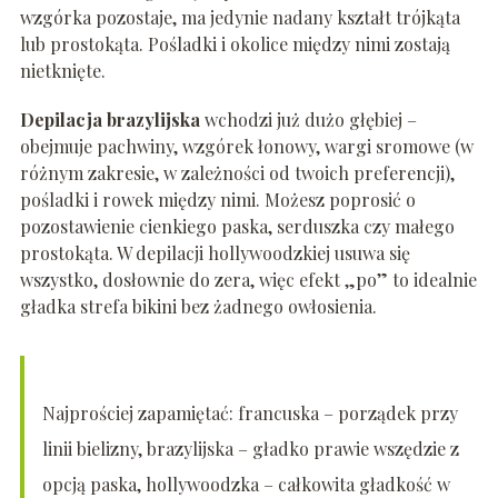
wzgórka pozostaje, ma jedynie nadany kształt trójkąta
lub prostokąta. Pośladki i okolice między nimi zostają
nietknięte.
Depilacja brazylijska
wchodzi już dużo głębiej –
obejmuje pachwiny, wzgórek łonowy, wargi sromowe (w
różnym zakresie, w zależności od twoich preferencji),
pośladki i rowek między nimi. Możesz poprosić o
pozostawienie cienkiego paska, serduszka czy małego
prostokąta. W depilacji hollywoodzkiej usuwa się
wszystko, dosłownie do zera, więc efekt „po” to idealnie
gładka strefa bikini bez żadnego owłosienia.
Najprościej zapamiętać: francuska – porządek przy
linii bielizny, brazylijska – gładko prawie wszędzie z
opcją paska, hollywoodzka – całkowita gładkość w