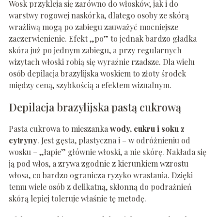
Wosk przykleja się zarówno do włosków, jak i do
warstwy rogowej naskórka, dlatego osoby ze skórą
wrażliwą mogą po zabiegu zauważyć mocniejsze
zaczerwienienie. Efekt „po” to jednak bardzo gładka
skóra już po jednym zabiegu, a przy regularnych
wizytach włoski robią się wyraźnie rzadsze. Dla wielu
osób depilacja brazylijska woskiem to złoty środek
między ceną, szybkością a efektem wizualnym.
Depilacja brazylijska pastą cukrową
Pasta cukrowa to mieszanka
wody, cukru i soku z
cytryny
. Jest gęsta, plastyczna i – w odróżnieniu od
wosku – „łapie” głównie włoski, a nie skórę. Nakłada się
ją pod włos, a zrywa zgodnie z kierunkiem wzrostu
włosa, co bardzo ogranicza ryzyko wrastania. Dzięki
temu wiele osób z delikatną, skłonną do podrażnień
skórą lepiej toleruje właśnie tę metodę.