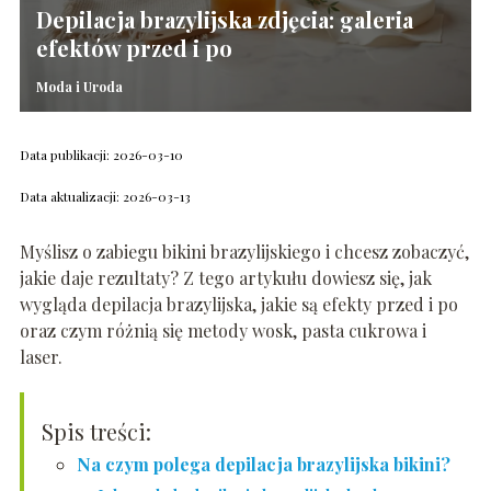
Depilacja brazylijska zdjęcia: galeria
efektów przed i po
Moda i Uroda
Data publikacji: 2026-03-10
Data aktualizacji: 2026-03-13
Myślisz o zabiegu bikini brazylijskiego i chcesz zobaczyć,
jakie daje rezultaty? Z tego artykułu dowiesz się, jak
wygląda depilacja brazylijska, jakie są efekty przed i po
oraz czym różnią się metody wosk, pasta cukrowa i
laser.
Spis treści:
Na czym polega depilacja brazylijska bikini?