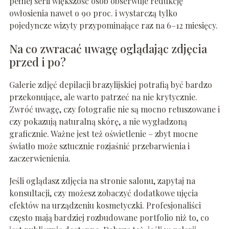
pełnej serii większość osób obserwuje redukcję
owłosienia nawet o 90 proc. i wystarczą tylko
pojedyncze wizyty przypominające raz na 6–12 miesięcy.
Na co zwracać uwagę oglądając zdjęcia
przed i po?
Galerie zdjęć depilacji brazylijskiej potrafią być bardzo
przekonujące, ale warto patrzeć na nie krytycznie.
Zwróć uwagę, czy fotografie nie są mocno retuszowane i
czy pokazują naturalną skórę, a nie wygładzoną
graficznie. Ważne jest też oświetlenie – zbyt mocne
światło może sztucznie rozjaśnić przebarwienia i
zaczerwienienia.
Jeśli oglądasz zdjęcia na stronie salonu, zapytaj na
konsultacji, czy możesz zobaczyć dodatkowe ujęcia
efektów na urządzeniu kosmetyczki. Profesjonaliści
często mają bardziej rozbudowane portfolio niż to, co