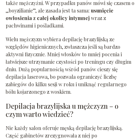
także mężczyźni. W przypadku panów mówi się czasem o
„boyzilianie”, ale zasada jest ta sama:
usunięcie
owłosienia z całej okolicy intymnej
wraz z
pachwinami i pośladkami.
Wielu mężczyzn wybiera depilację brazylijską ze
względów higienicznych, zwłaszcza jeśli są bardzo
aktywni fizycznie. Mniej włosków to mniej pocenia i
łatwiejsze utrzymanie czystości po treningu czy długim
dniu. Dużą popularnością wśród panów cieszy się
depilacja laserowa, bo pozwala ograniczyć liczbę
zabiegów do kilku sesji w roku i uniknąć regularnego
bólu kojarzonego z woskiem.
Depilacja brazylijska u mężczyzn – o
czym warto wiedzieć?
Nie każdy salon oferuje męską depilację brazylijską.
Część gabinetów zrezygnowała z niej po