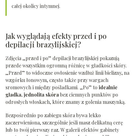
całej okolicy intymnej.
Jak wyglądają efekty przed i po
depilacji brazylijskiej?
Zdjęcia „przed i po” depilacji brazylijskiej pokazują
przede wszystkim ogromną różnicę w gładkości skóry.
„Przed” to widoczne owłosienie wzdłuż linii bielizny, na
wzgórku łonowym, często także przy wargach
sromowych i między pośladkami. „Po” to
idealnie
gładka, jednolita skóra
bez ciemnych punktów po
odrosłych włoskach, które znamy z golenia maszynką.
Bezpośrednio po zabiegu skóra bywa lekko
zaczerwieniona, szczególnie jeśli masz delikatną cerę
lub to twój pierwszy raz. W galerii efektów gabinety