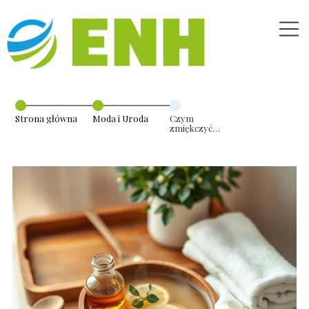
Strona główna
Moda i Uroda
Czym
zmiękczyć
paznokcie u
nóg?