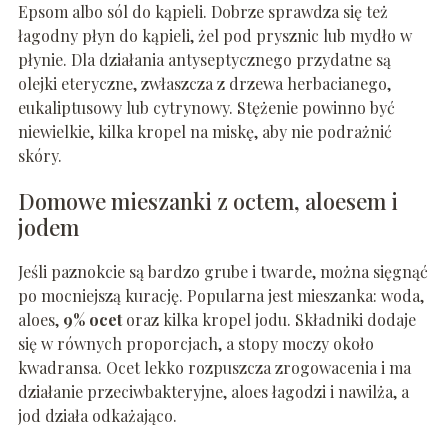
Epsom albo sól do kąpieli. Dobrze sprawdza się też
łagodny płyn do kąpieli, żel pod prysznic lub mydło w
płynie. Dla działania antyseptycznego przydatne są
olejki eteryczne, zwłaszcza z drzewa herbacianego,
eukaliptusowy lub cytrynowy. Stężenie powinno być
niewielkie, kilka kropel na miskę, aby nie podrażnić
skóry.
Domowe mieszanki z octem, aloesem i
jodem
Jeśli paznokcie są bardzo grube i twarde, można sięgnąć
po mocniejszą kurację. Popularna jest mieszanka: woda,
aloes,
9% ocet
oraz kilka kropel jodu. Składniki dodaje
się w równych proporcjach, a stopy moczy około
kwadransa. Ocet lekko rozpuszcza zrogowacenia i ma
działanie przeciwbakteryjne, aloes łagodzi i nawilża, a
jod działa odkażająco.