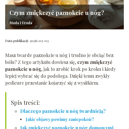
Czym zmiękczyć paznokcie u nóg?
Moda i Uroda
Data publikacji: 2026-03-03
Masz twarde paznokcie u nóg i trudno je obciąć bez
bólu? Z tego artykułu dowiesz się,
czym zmiękczyć
paznokcie u nóg
, jak to zrobić krok po kroku i kiedy
lepiej wybrać się do podologa. Dzięki temu zwykły
pedicure przestanie kojarzyć się z wysiłkiem.
Spis treści:
Dlaczego paznokcie u nóg twardnieją?
Jakie objawy powinny zaniepokoić?
Jak zmiękczyć paznokcie u nóg domowymi