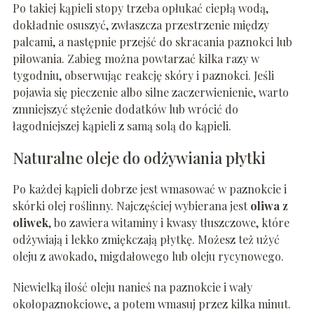
Po takiej kąpieli stopy trzeba opłukać ciepłą wodą,
dokładnie osuszyć, zwłaszcza przestrzenie między
palcami, a następnie przejść do skracania paznokci lub
piłowania. Zabieg można powtarzać kilka razy w
tygodniu, obserwując reakcję skóry i paznokci. Jeśli
pojawia się pieczenie albo silne zaczerwienienie, warto
zmniejszyć stężenie dodatków lub wrócić do
łagodniejszej kąpieli z samą solą do kąpieli.
Naturalne oleje do odżywiania płytki
Po każdej kąpieli dobrze jest wmasować w paznokcie i
skórki olej roślinny. Najczęściej wybierana jest
oliwa z
oliwek
, bo zawiera witaminy i kwasy tłuszczowe, które
odżywiają i lekko zmiękczają płytkę. Możesz też użyć
oleju z awokado, migdałowego lub oleju rycynowego.
Niewielką ilość oleju nanieś na paznokcie i wały
okołopaznokciowe, a potem wmasuj przez kilka minut.