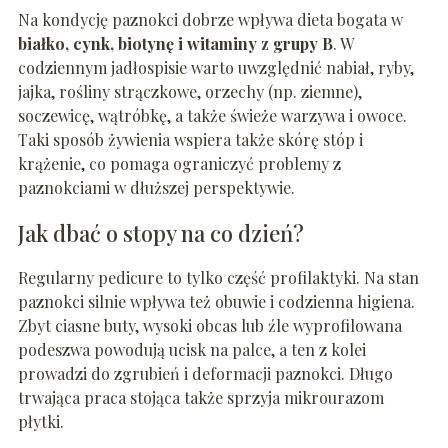
Na kondycję paznokci dobrze wpływa dieta bogata w
białko, cynk, biotynę i witaminy z grupy B
. W
codziennym jadłospisie warto uwzględnić nabiał, ryby,
jajka, rośliny strączkowe, orzechy (np. ziemne),
soczewicę, wątróbkę, a także świeże warzywa i owoce.
Taki sposób żywienia wspiera także skórę stóp i
krążenie, co pomaga ograniczyć problemy z
paznokciami w dłuższej perspektywie.
Jak dbać o stopy na co dzień?
Regularny pedicure to tylko część profilaktyki. Na stan
paznokci silnie wpływa też obuwie i codzienna higiena.
Zbyt ciasne buty, wysoki obcas lub źle wyprofilowana
podeszwa powodują ucisk na palce, a ten z kolei
prowadzi do zgrubień i deformacji paznokci. Długo
trwająca praca stojąca także sprzyja mikrourazom
płytki.