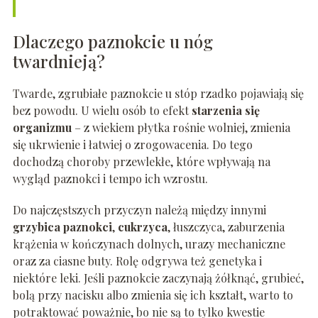
Dlaczego paznokcie u nóg
twardnieją?
Twarde, zgrubiałe paznokcie u stóp rzadko pojawiają się
bez powodu. U wielu osób to efekt
starzenia się
organizmu
– z wiekiem płytka rośnie wolniej, zmienia
się ukrwienie i łatwiej o zrogowacenia. Do tego
dochodzą choroby przewlekłe, które wpływają na
wygląd paznokci i tempo ich wzrostu.
Do najczęstszych przyczyn należą między innymi
grzybica paznokci
,
cukrzyca
, łuszczyca, zaburzenia
krążenia w kończynach dolnych, urazy mechaniczne
oraz za ciasne buty. Rolę odgrywa też genetyka i
niektóre leki. Jeśli paznokcie zaczynają żółknąć, grubieć,
bolą przy nacisku albo zmienia się ich kształt, warto to
potraktować poważnie, bo nie są to tylko kwestie