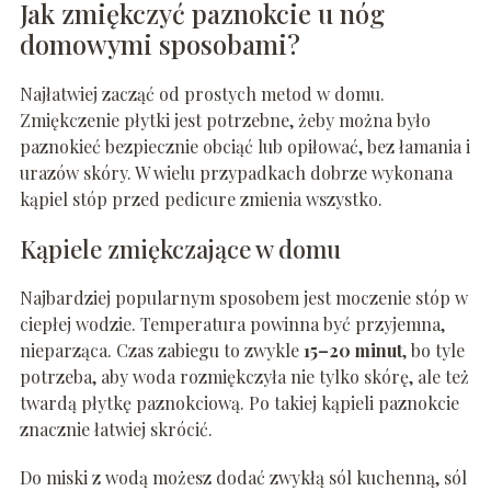
Jak zmiękczyć paznokcie u nóg
domowymi sposobami?
Najłatwiej zacząć od prostych metod w domu.
Zmiękczenie płytki jest potrzebne, żeby można było
paznokieć bezpiecznie obciąć lub opiłować, bez łamania i
urazów skóry. W wielu przypadkach dobrze wykonana
kąpiel stóp przed pedicure zmienia wszystko.
Kąpiele zmiękczające w domu
Najbardziej popularnym sposobem jest moczenie stóp w
ciepłej wodzie. Temperatura powinna być przyjemna,
nieparząca. Czas zabiegu to zwykle
15–20 minut
, bo tyle
potrzeba, aby woda rozmiękczyła nie tylko skórę, ale też
twardą płytkę paznokciową. Po takiej kąpieli paznokcie
znacznie łatwiej skrócić.
Do miski z wodą możesz dodać zwykłą sól kuchenną, sól