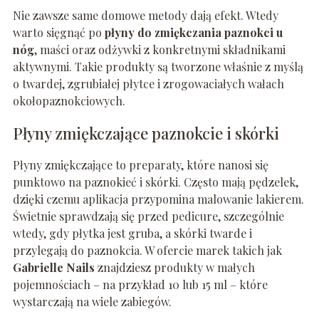
Nie zawsze same domowe metody dają efekt. Wtedy
warto sięgnąć po
płyny do zmiękczania paznokci u
nóg
, maści oraz odżywki z konkretnymi składnikami
aktywnymi. Takie produkty są tworzone właśnie z myślą
o twardej, zgrubiałej płytce i zrogowaciałych wałach
okołopaznokciowych.
Płyny zmiękczające paznokcie i skórki
Płyny zmiękczające to preparaty, które nanosi się
punktowo na paznokieć i skórki. Często mają pędzelek,
dzięki czemu aplikacja przypomina malowanie lakierem.
Świetnie sprawdzają się przed pedicure, szczególnie
wtedy, gdy płytka jest gruba, a skórki twarde i
przylegają do paznokcia. W ofercie marek takich jak
Gabrielle Nails
znajdziesz produkty w małych
pojemnościach – na przykład 10 lub 15 ml – które
wystarczają na wiele zabiegów.