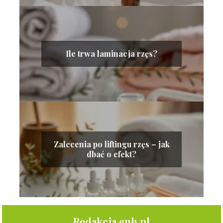
Ile trwa laminacja rzęs?
Zalecenia po liftingu rzęs – jak
dbać o efekt?
Redakcja enh.pl