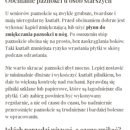
Obcinanie paznokci u osób starszych
U seniorów paznokcie są zwykle grubsze, twardsze i
mają nieregularny kształt. Przed obcinaniem dobrze jest
wykonać kąpiel zmiękczającą lub użyć
płynu do
zmiękczania paznokci u nóg
. Po osuszeniu stóp
paznokcie obcina się na prosto, bez zaokrąglania boków.
Taki kształt zmniejsza ryzyko wrastania płytki w skórę
podczas odrastania.
Nie warto skracać paznokci zbyt mocno. Lepiej zostawić
je minimalnie dłuższe i wykończyć kształt pilnikiem, bo
daje to większą kontrolę nad ruchami. Sprawdzą się
pilniki szklane lub papierowe, które są łagodniejsze dla
płytki. Cały zabieg powinien być wykonywany
regularnie, a nie od czasu do czasu, bo nadmiernie
przerośnięte paznokcie są trudniejsze i bardziej bolesne
w opracowaniu.
Jakich narzędzi używać, a czego unikać?