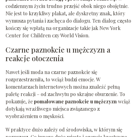
codziennym życiu trudno przejść obok niego obojętnie.
Nie jest to krzykliwy plakat, ale dyskretny znak, który
wymusza pytania i zachęca do dialogu. Ten dialog często
kończy się wpłatą na organizacje takie jak New York
Center for Children czy World Vision.
Czarne paznokcie u mężczyzn a
reakcje otoczenia
Nawet jeśli moda na czarne paznokcie się
rozprzestrzeniła, to wciąż budzi emocje. W
komentarzach internetowych można znaleźć pełną
paletę reakcji – od zachwytu po skrajne oburzenie. To
pokazuje, że
pomalowane paznokcie u mężczyzn
wciąż
dotykają wrażliwego miejsca związanego z
wyobrażeniem o męskości.
W praktyce dużo zależy od środowiska, w którym się
poruszasz. Co innego duże miasto i agencja kreatywna,