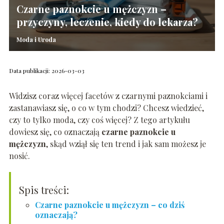
Czarne paznokcie u mężczyzn –
przyczyny, leczenie, kiedy do lekarza?
Moda i Uroda
Data publikacji: 2026-03-03
Widzisz coraz więcej facetów z czarnymi paznokciami i
zastanawiasz się, o co w tym chodzi? Chcesz wiedzieć,
czy to tylko moda, czy coś więcej? Z tego artykułu
dowiesz się, co oznaczają
czarne paznokcie u
mężczyzn
, skąd wziął się ten trend i jak sam możesz je
nosić.
Spis treści:
Czarne paznokcie u mężczyzn – co dziś
oznaczają?