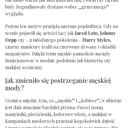
buty. Sygnalizowały dystans wobec „grzecznego”
wyglądu.
Potem ten motyw przejęła szersza popkultura. Gdy na
scenie pojawili się artyści tacy jak
Jared Leto
,
Johnny
Depp
czy – z młodszego pokolenia –
Harry Styles
,
czarny manicure trafił na czerwone dywany i okładki
magazynów. Dzięki temu męskie paznokcie zaczęły
funkcjonować w modzie podobnie jak biżuteria czy
makijaż sceniczny.
Jak zmieniło się postrzeganie męskiej
mody?
Granica między tym, co „męskie” i „kobiece”, w ubiorze
jest dziś znacznie bardziej płynna. Faceci noszą
naszyjniki, pierścionki, kolorowe włosy, a makijaż w
kampaniach modowych przestał kogokolwiek dziwić.
Czarne paznokcie idealnie wpisują się w tę zmianę. Nie