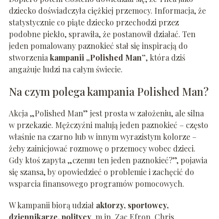
dziecko doświadczyła ciężkiej przemocy. Informacja, że
statystycznie co piąte dziecko przechodzi przez
podobne piekło, sprawiła, że postanowił działać. Ten
jeden pomalowany paznokieć stał się inspiracją do
stworzenia
kampanii „Polished Man”
, która dziś
angażuje ludzi na całym świecie.
Na czym polega kampania Polished Man?
Akcja „Polished Man” jest prosta w założeniu, ale silna
w przekazie. Mężczyźni malują jeden paznokieć – często
właśnie na czarno lub w innym wyrazistym kolorze –
żeby zainicjować rozmowę o przemocy wobec dzieci.
Gdy ktoś zapyta „czemu ten jeden paznokieć?”, pojawia
się szansa, by opowiedzieć o problemie i zachęcić do
wsparcia finansowego programów pomocowych.
W kampanii biorą udział
aktorzy, sportowcy,
dziennikarze, politycy
, m.in. Zac Efron, Chris