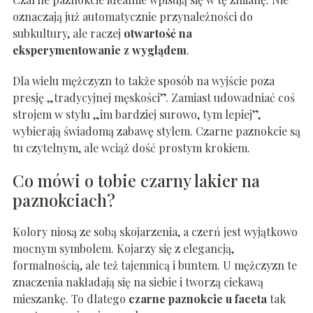
oznaczają już automatycznie przynależności do
subkultury, ale raczej
otwartość na
eksperymentowanie z wyglądem
.
Dla wielu mężczyzn to także sposób na wyjście poza
presję „tradycyjnej męskości”. Zamiast udowadniać coś
strojem w stylu „im bardziej surowo, tym lepiej”,
wybierają świadomą zabawę stylem. Czarne paznokcie są
tu czytelnym, ale wciąż dość prostym krokiem.
Co mówi o tobie czarny lakier na
paznokciach?
Kolory niosą ze sobą skojarzenia, a czerń jest wyjątkowo
mocnym symbolem. Kojarzy się z elegancją,
formalnością, ale też tajemnicą i buntem. U mężczyzn te
znaczenia nakładają się na siebie i tworzą ciekawą
mieszankę. To dlatego
czarne paznokcie u faceta
tak