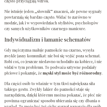
często przyciągają wzrok.
Nie istnieje jeden „słownik” znaczeń, ale pewne sygnały
powtarzają się bardzo często. Widać to zarówno w
modzie, jak i w wypowiedziach stylistów, psychologów
czy samych użytkowników czarnego manicure.
Indywidualizm i łamanie schematów
Gdy mężczyzna maluje paznokcie na czarno, wysyła
zwykle jasny komunikat: nie boi się wyjść poza schemat.
Robi coś, co jeszcze niedawno uchodziło za kobiece, i nie
widzi w tym problemu. To podważa sztywne podziały
płciowe i pokazuje, że
męski styl może być różnorodny
.
Dla części osób to właśnie w tym tkwi największa siła
takiego gestu. Zwykły lakier do paznokci staje się
narzędziem, dzięki któremu można pokazać, że płeć nie
powinna ograniczać sposobu ubierania się czy dbania o
wygląd. To może być też cichy sygnał wsparcia dla osób,