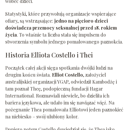
wobec dzieci.
Statystyki, które przywołują organizacje wspierające
ofiary, są wstrząsające:
jedno na pięcioro dzieci
doświadcza przemocy seksualnej przed 18. rokiem
życia
. To właśnie ta liczba stała się impulsem do
stworzenia symbolu jednego pomalowanego paznokcia.
Historia Elliota Costello i Thei
Początek całej akcji sięga spotkania dwójki ludzi na
drugim końcu świata.
Elliot Costello
, założyciel
australijskiej organizacji YGAP, odwiedził Kambodżę i
tam poznał Theę, podopieczną fundacji Hagar
International. Rozmawiali niewiele, bo dzieliła ich
bariera językowa, ale udało im się nawiązać więź. Na
pożegnanie Thea pomalowała Elliotowi jeden paznokieć
na niebiesko – swój ulubiony kolor.
Dopiero potem Costello dowiedział się, że Thea jako