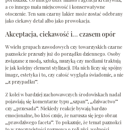
a co innego mała miejscowość i konserwatywne
otoczenie. Ten sam czarny lakier może zostać odebrany
jako ciekawy detal albo jako prowokacja.
Akceptacja, ciekawość i… czasem opór
W wielu grupach zawodowych czy towarzyskich czarne
paznokcie przeszły już do porządku dziennego. Osoby
związane z modą, sztuką, muzyką czy mediami traktują
je jak kolejny element stylizacji. Dla nich liczy się spójny
image, estetyka i to, czy całość wygląda świadomie, a nie
„z przypadku”.
Z kolei w bardziej zachowawczych środowiskach nadal
pojawiają się komentarze typu „szpan”, „dziwactwo”
czy „przesada”. Niekiedy reakcje bywają bardzo
emocjonalne, bo ktoś czuje, że narusza się jego obraz
„prawdziwego faceta”. To pokazuje, że temat paznokci
to w rzeczywistości rozmowa o roli płci, wolności