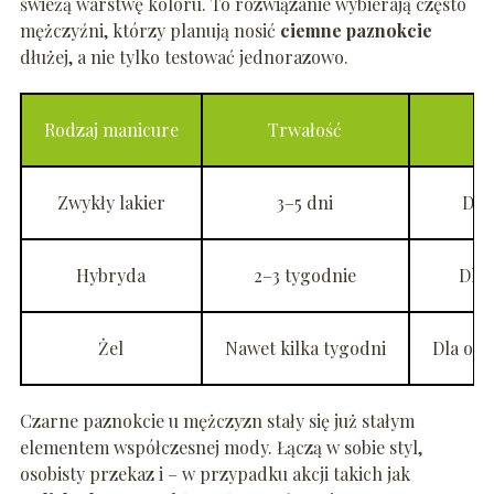
świeżą warstwę koloru. To rozwiązanie wybierają często
mężczyźni, którzy planują nosić
ciemne paznokcie
dłużej, a nie tylko testować jednorazowo.
Rodzaj manicure
Trwałość
Zwykły lakier
3–5 dni
Dla 
Hybryda
2–3 tygodnie
Dla 
Żel
Nawet kilka tygodni
Dla osó
Czarne paznokcie u mężczyzn stały się już stałym
elementem współczesnej mody. Łączą w sobie styl,
osobisty przekaz i – w przypadku akcji takich jak