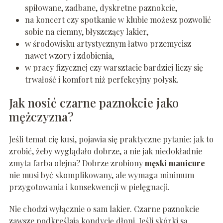
spiłowane, zadbane, dyskretne paznokcie,
na koncert czy spotkanie w klubie możesz pozwolić
sobie na ciemny, błyszczący lakier,
w środowisku artystycznym łatwo przemycisz
nawet wzory i zdobienia,
w pracy fizycznej czy warsztacie bardziej liczy się
trwałość i komfort niż perfekcyjny połysk.
Jak nosić czarne paznokcie jako
mężczyzna?
Jeśli temat cię kusi, pojawia się praktyczne pytanie: jak to
zrobić, żeby wyglądało dobrze, a nie jak niedokładnie
zmyta farba olejna? Dobrze zrobiony
męski manicure
nie musi być skomplikowany, ale wymaga minimum
przygotowania i konsekwencji w pielęgnacji.
Nie chodzi wyłącznie o sam lakier. Czarne paznokcie
zawsze podkreślają kondycję dłoni. Jeśli skórki są