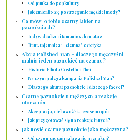
Od punka do popkultury
Jak zmieniło się postrzeganie męskiej mody?
Co mówi o tobie czarny lakier na
paznokciach?
Indywidualizm i łamanie schematów
Bunt, tajemnica i „ciemna” estetyka
Akcja Polished Man – dlaczego mężczyźni
malują jeden paznokieć na czarno?
Historia Elliota Costello i Thei
Na czym polega kampania Polished Man?
Dlaczego akurat paznokcie i dlaczego faceci?
Czarne paznokcie u mężczyzn a reakcje
otoczenia
Akceptacja, ciekawość i… czasem opór
Jak przygotować się na reakcje innych?
Jak nosić czarne paznokcie jako mężczyzna?
Od czego zacząć malowanie paznokci?