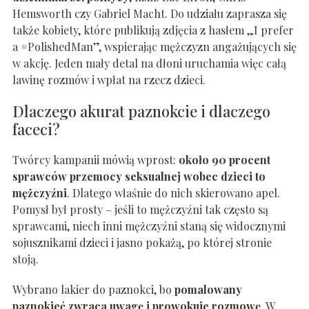
Hemsworth czy Gabriel Macht. Do udziału zaprasza się
także kobiety, które publikują zdjęcia z hasłem „I prefer
a #PolishedMan”, wspierając mężczyzn angażujących się
w akcję. Jeden mały detal na dłoni uruchamia więc całą
lawinę rozmów i wpłat na rzecz dzieci.
Dlaczego akurat paznokcie i dlaczego
faceci?
Twórcy kampanii mówią wprost:
około 90 procent
sprawców przemocy seksualnej wobec dzieci to
mężczyźni
. Dlatego właśnie do nich skierowano apel.
Pomysł był prosty – jeśli to mężczyźni tak często są
sprawcami, niech inni mężczyźni staną się widocznymi
sojusznikami dzieci i jasno pokażą, po której stronie
stoją.
Wybrano lakier do paznokci, bo
pomalowany
paznokieć zwraca uwagę i prowokuje rozmowę
. W