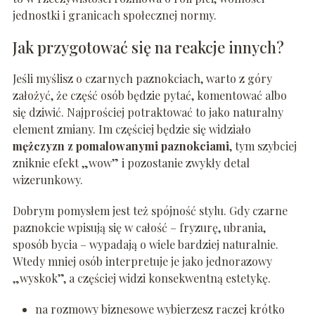
jednostki i granicach społecznej normy.
Jak przygotować się na reakcje innych?
Jeśli myślisz o czarnych paznokciach, warto z góry
założyć, że część osób będzie pytać, komentować albo
się dziwić. Najprościej potraktować to jako naturalny
element zmiany. Im częściej będzie się widziało
mężczyzn z pomalowanymi paznokciami
, tym szybciej
zniknie efekt „wow” i pozostanie zwykły detal
wizerunkowy.
Dobrym pomysłem jest też spójność stylu. Gdy czarne
paznokcie wpisują się w całość – fryzurę, ubrania,
sposób bycia – wypadają o wiele bardziej naturalnie.
Wtedy mniej osób interpretuje je jako jednorazowy
„wyskok”, a częściej widzi konsekwentną estetykę.
na rozmowy biznesowe wybierzesz raczej krótko