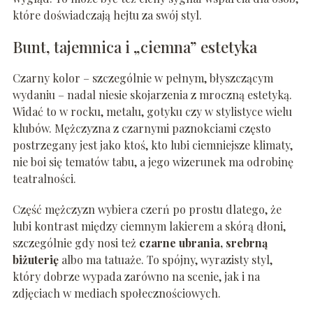
które doświadczają hejtu za swój styl.
Bunt, tajemnica i „ciemna” estetyka
Czarny kolor – szczególnie w pełnym, błyszczącym
wydaniu – nadal niesie skojarzenia z mroczną estetyką.
Widać to w rocku, metalu, gotyku czy w stylistyce wielu
klubów. Mężczyzna z czarnymi paznokciami często
postrzegany jest jako ktoś, kto lubi ciemniejsze klimaty,
nie boi się tematów tabu, a jego wizerunek ma odrobinę
teatralności.
Część mężczyzn wybiera czerń po prostu dlatego, że
lubi kontrast między ciemnym lakierem a skórą dłoni,
szczególnie gdy nosi też
czarne ubrania, srebrną
biżuterię
albo ma tatuaże. To spójny, wyrazisty styl,
który dobrze wypada zarówno na scenie, jak i na
zdjęciach w mediach społecznościowych.