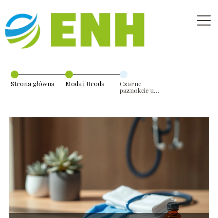
Strona główna
Moda i Uroda
Czarne
paznokcie u
mężczyzn –
przyczyny,
leczenie, kiedy
do lekarza?