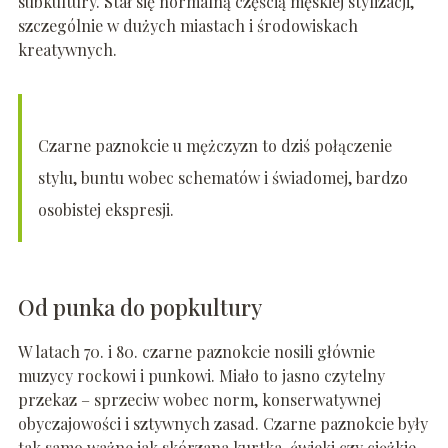
subkultury. Stał się normalną częścią męskiej stylizacji,
szczególnie w dużych miastach i środowiskach
kreatywnych.
Czarne paznokcie u mężczyzn to dziś połączenie
stylu, buntu wobec schematów i świadomej, bardzo
osobistej ekspresji.
Od punka do popkultury
W latach 70. i 80. czarne paznokcie nosili głównie
muzycy rockowi i punkowi. Miało to jasno czytelny
przekaz – sprzeciw wobec norm, konserwatywnej
obyczajowości i sztywnych zasad. Czarne paznokcie były
tak samo ważne jak skórzana kurtka, ćwieki czy ciężkie