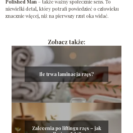
Polished Man
– także ważny społecznie sens. To
niewielki detal, który potrafi powiedzieć o człowieku
znacznie więcej, niż na pierwszy rzut oka widać.
Zobacz także:
Ile trwa laminacja rzęs?
Zalecenia po liftingu rzęs – jak