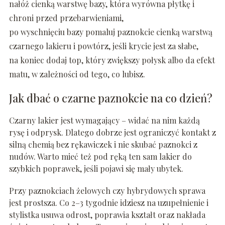
nałóż cienką warstwę bazy, która wyrówna płytkę i
chroni przed przebarwieniami,
po wyschnięciu bazy pomaluj paznokcie cienką warstwą
czarnego lakieru i powtórz, jeśli krycie jest za słabe,
na koniec dodaj top, który zwiększy połysk albo da efekt
matu, w zależności od tego, co lubisz.
Jak dbać o czarne paznokcie na co dzień?
Czarny lakier jest wymagający – widać na nim każdą
rysę i odprysk. Dlatego dobrze jest ograniczyć kontakt z
silną chemią bez rękawiczek i nie skubać paznokci z
nudów. Warto mieć też pod ręką ten sam lakier do
szybkich poprawek, jeśli pojawi się mały ubytek.
Przy paznokciach żelowych czy hybrydowych sprawa
jest prostsza. Co 2–3 tygodnie idziesz na uzupełnienie i
stylistka usuwa odrost, poprawia kształt oraz nakłada