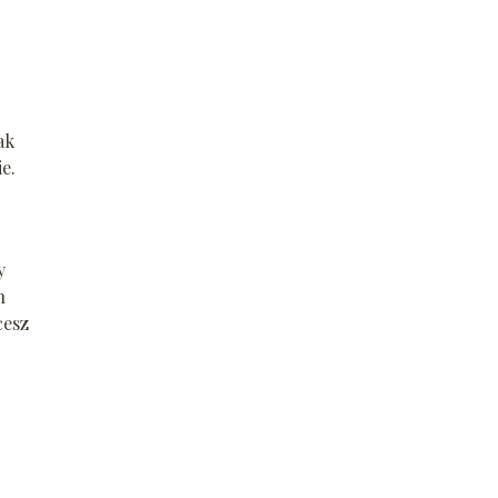
ak
e.
y
h
cesz