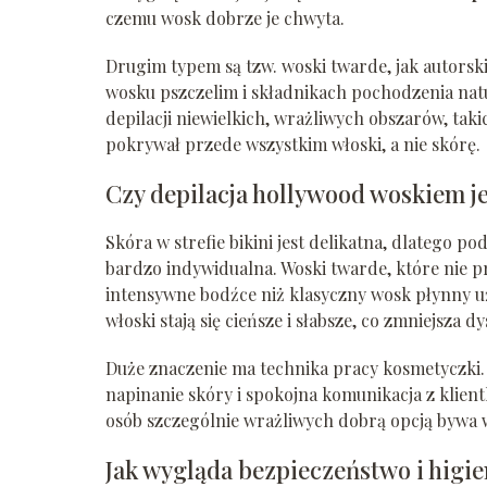
czemu wosk dobrze je chwyta.
Drugim typem są tzw. woski twarde, jak autorsk
wosku pszczelim i składnikach pochodzenia nat
depilacji niewielkich, wrażliwych obszarów, takic
pokrywał przede wszystkim włoski, a nie skórę.
Czy depilacja hollywood woskiem je
Skóra w strefie bikini jest delikatna, dlatego p
bardzo indywidualna. Woski twarde, które nie pr
intensywne bodźce niż klasyczny wosk płynny u
włoski stają się cieńsze i słabsze, co zmniejsza d
Duże znaczenie ma technika pracy kosmetyczki.
napinanie skóry i spokojna komunikacja z klientk
osób szczególnie wrażliwych dobrą opcją bywa w
Jak wygląda bezpieczeństwo i higi