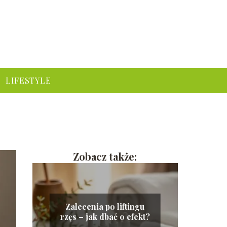
LIFESTYLE
Zobacz także:
Zalecenia po liftingu
rzęs – jak dbać o efekt?