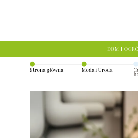
DOM I OGR
Strona główna
Moda i Uroda
Co
h
p