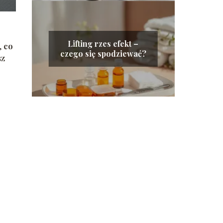
Lifting rzes efekt –
,
co
czego się spodziewać?
sz