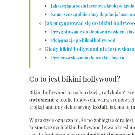
Jak wygląda sesja laserowa krok po krok
Komu szczególnie służy depilacja laserow
Jak przygotować się do bikini hollywoo
Przygotowanie do depilacji woskiem i la
Pielęgnacja po bikini hollywood
Kiedy bikini hollywood nie jest wskaz
Przeciwwskazania do wosku i lasera
Co to jest bikini hollywood?
Bikini hollywood to najbardziej „radykalna” wers
owłosienie
z okolic łonowych, warg sromowych 
trójkąt ani inny dekoracyjny kształt, jak ma to m
W praktyce oznacza to, że po zabiegu skóra jes
kosmetycznych bikini hollywood bywa określane 
często funkcjonuje nazwa
depilacja laserowa b