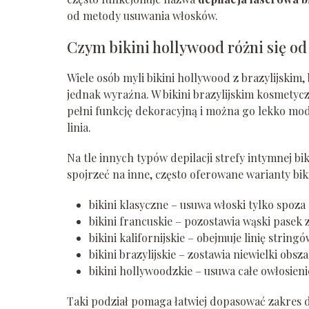
od metody usuwania włosków.
Czym bikini hollywood różni się od
Wiele osób myli bikini hollywood z brazylijskim, 
jednak wyraźna. W bikini brazylijskim kosmety
pełni funkcję dekoracyjną i można go lekko mod
linia.
Na tle innych typów depilacji strefy intymnej b
spojrzeć na inne, często oferowane warianty bik
bikini klasyczne – usuwa włoski tylko spoza l
bikini francuskie – pozostawia wąski pasek 
bikini kalifornijskie – obejmuje linię stringów
bikini brazylijskie – zostawia niewielki obs
bikini hollywoodzkie – usuwa całe owłosieni
Taki podział pomaga łatwiej dopasować zakres de