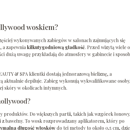
hollywood woskiem?
częściej wykonywanych zabiegów w salonach zajmujących się
, a zapewnia
kilkutygodniową gładkość
. Przed wizytą wiele 
iści dużą uwagę przykładają do atmosfery w gabinecie i sposo
EAUTY & SPA klientki dostają jednorazową bieliznę, a
órą aktualnie depiluje. Zabieg wykonują wykwalifikowane osoby
wej skóry w okolicach intymnych.
 hollywood?
py produktów. Do większych partii, takich jak wzgórek łonowy
z bawełny. To wosk rozprowadzany aplikatorem, który po
ymalna długość włosków
do tej metody to około 0,5 cm, dzię