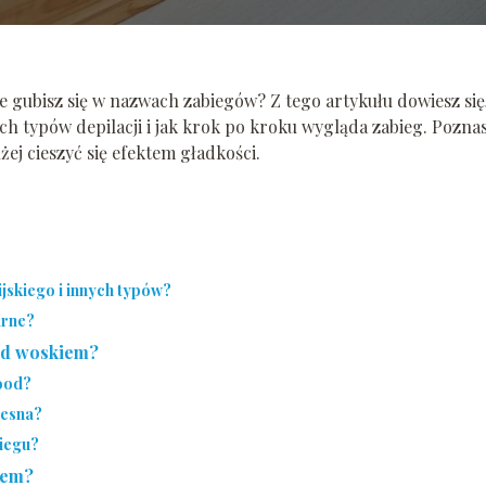
le gubisz się w nazwach zabiegów? Z tego artykułu dowiesz się
ych typów depilacji i jak krok po kroku wygląda zabieg. Pozna
użej cieszyć się efektem gładkości.
ijskiego i innych typów?
arne?
od woskiem?
wood?
lesna?
biegu?
rem?