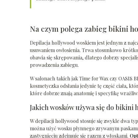
Na czym polega zabieg bikini 
Depilacja hollywood woskiem jest jednym z naj
usuwaniem owłosienia. Trwa stosunkowo krótko
obawia się skrępowania, dlatego dobrzy specjal
prowadzenia zabiegu.
W salonach takich jak Time for Wax czy OASIS B
kosmetyczka odsłania jedynie tę część ciała, kt
które dobrze znają anatomię i specyfikę wrażli
Jakich wosków używa się do bikini
W depilacji hollywood stosuje się zwykle dwa ty
można użyć wosku płynnego zrywanym paskami 
zastygnięciu zdejmuje się razem z włoskami.
Opt