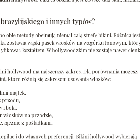
 brazylijskiego i innych typów?
bo obie metody obejmują niemal całą strefę bikini. Różnica jes
czka zostawia wąski pasek włosków na wzgórku łonowym, któr
yfikować kształtem. W hollywoodzkim nie zostaje nawet cien
ikini hollywood ma najszerszy zakres. Dla porównania możesz
ini, które różnią się zakresem usuwania włosków:
inii majtek,
z przodu,
 i boki,
zar włosków na przodzie,
e, łącznie z pośladkami.
pilacji do własnych preferencji. Bikini hollywood wybierają