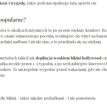
kość i wygodę
, także podczas upalnego lata, sportu czy
 popularne?
skóra w okolicach intymnych to po prostu większy komfort. Br
 w czasie wzmożonego pocenia, treningów czy wizyt na baseni
bardziej zadbane i atrakcyjne, a to przekłada się na większą
 metodach takich jak
depilacja woskiem bikini hollywood
cz
adka zwykle przez 3–5 tygodni, a po serii zabiegów laserowyc
 włosków. To szczególnie wygodne przed wakacjami, gdy nie ch
nia.
lic bikini – także między pośladkami – i nie pozostawia