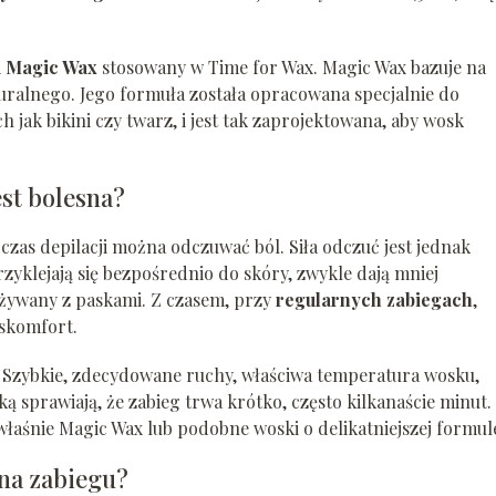
i
Magic Wax
stosowany w Time for Wax. Magic Wax bazuje na
uralnego. Jego formuła została opracowana specjalnie do
h jak bikini czy twarz, i jest tak zaprojektowana, aby wosk
st bolesna?
odczas depilacji można odczuwać ból. Siła odczuć jest jednak
zyklejają się bezpośrednio do skóry, zwykle dają mniej
żywany z paskami. Z czasem, przy
regularnych zabiegach
,
yskomfort.
 Szybkie, zdecydowane ruchy, właściwa temperatura wosku,
ą sprawiają, że zabieg trwa krótko, często kilkanaście minut.
łaśnie Magic Wax lub podobne woski o delikatniejszej formul
ena zabiegu?