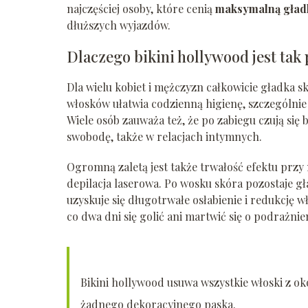
najczęściej osoby, które cenią
maksymalną gład
dłuższych wyjazdów.
Dlaczego bikini hollywood jest tak
Dla wielu kobiet i mężczyzn całkowicie gładka 
włosków ułatwia codzienną higienę, szczególnie
Wiele osób zauważa też, że po zabiegu czują się 
swobodę, także w relacjach intymnych.
Ogromną zaletą jest także trwałość efektu przy
depilacja laserowa. Po wosku skóra pozostaje gł
uzyskuje się długotrwałe osłabienie i redukcję
co dwa dni się golić ani martwić się o podrażnie
Bikini hollywood usuwa wszystkie włoski z oko
żadnego dekoracyjnego paska.