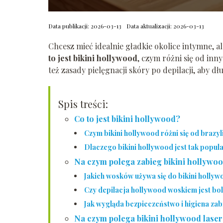
Data publikacji: 2026-03-13
Data aktualizacji: 2026-03-13
Chcesz mieć idealnie gładkie okolice intymne, a
to jest bikini hollywood
, czym różni się od inn
też zasady pielęgnacji skóry po depilacji, aby dł
Spis treści:
Co to jest bikini hollywood?
Czym bikini hollywood różni się od brazyl
Dlaczego bikini hollywood jest tak popul
Na czym polega zabieg bikini hollywo
Jakich wosków używa się do bikini holly
Czy depilacja hollywood woskiem jest bo
Jak wygląda bezpieczeństwo i higiena za
Na czym polega bikini hollywood lase