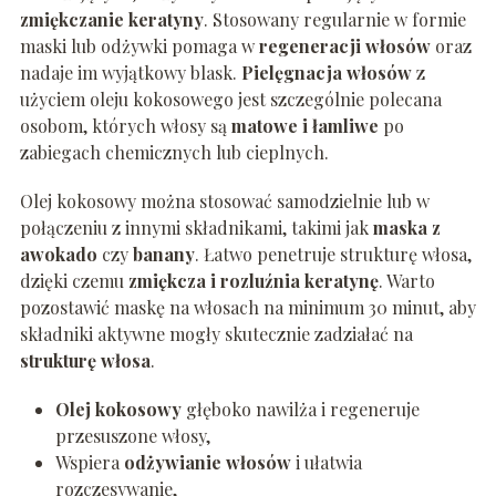
zmiękczanie keratyny
. Stosowany regularnie w formie
maski lub odżywki pomaga w
regeneracji włosów
oraz
nadaje im wyjątkowy blask.
Pielęgnacja włosów
z
użyciem oleju kokosowego jest szczególnie polecana
osobom, których włosy są
matowe i łamliwe
po
zabiegach chemicznych lub cieplnych.
Olej kokosowy można stosować samodzielnie lub w
połączeniu z innymi składnikami, takimi jak
maska z
awokado
czy
banany
. Łatwo penetruje strukturę włosa,
dzięki czemu
zmiękcza i rozluźnia keratynę
. Warto
pozostawić maskę na włosach na minimum 30 minut, aby
składniki aktywne mogły skutecznie zadziałać na
strukturę włosa
.
Olej kokosowy
głęboko nawilża i regeneruje
przesuszone włosy,
Wspiera
odżywianie włosów
i ułatwia
rozczesywanie,