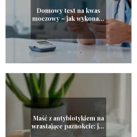
Domowy test na kwas
moczowy – jak wykonać i
jak interpretować?
Maść z antybiotykiem na
wrastające paznokcie: jak
stosować?