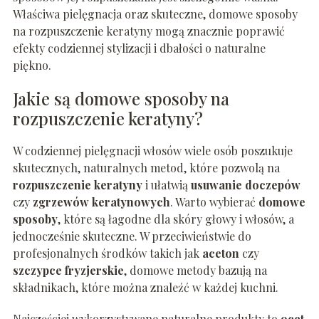
Właściwa pielęgnacja oraz skuteczne, domowe sposoby
na rozpuszczenie keratyny mogą znacznie poprawić
efekty codziennej stylizacji i dbałości o naturalne
piękno.
Jakie są domowe sposoby na
rozpuszczenie keratyny?
W codziennej pielęgnacji włosów wiele osób poszukuje
skutecznych, naturalnych metod, które pozwolą na
rozpuszczenie keratyny
i ułatwią
usuwanie doczepów
czy
zgrzewów keratynowych
. Warto wybierać
domowe
sposoby
, które są łagodne dla skóry głowy i włosów, a
jednocześnie skuteczne. W przeciwieństwie do
profesjonalnych środków takich jak
aceton
czy
szczypce fryzjerskie
, domowe metody bazują na
składnikach, które można znaleźć w każdej kuchni.
Najczęściej wykorzystywane naturalne produkty to
ocet