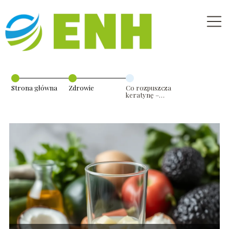
Strona główna
Zdrowie
Co rozpuszcza
keratynę –
domowe
sposoby