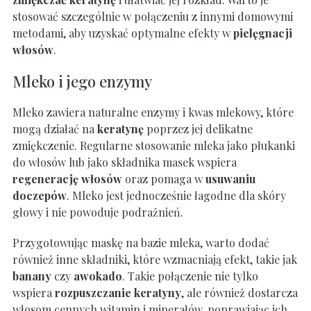
stosować szczególnie w połączeniu z innymi domowymi
metodami, aby uzyskać optymalne efekty w
pielęgnacji
włosów
.
Mleko i jego enzymy
Mleko zawiera naturalne enzymy i kwas mlekowy, które
mogą działać na
keratynę
poprzez jej delikatne
zmiękczenie. Regularne stosowanie mleka jako płukanki
do włosów lub jako składnika masek wspiera
regenerację włosów
oraz pomaga w
usuwaniu
doczepów
. Mleko jest jednocześnie łagodne dla skóry
głowy i nie powoduje podrażnień.
Przygotowując maskę na bazie mleka, warto dodać
również inne składniki, które wzmacniają efekt, takie jak
banany
czy
awokado
. Takie połączenie nie tylko
wspiera
rozpuszczanie keratyny
, ale również dostarcza
włosom cennych witamin i minerałów, poprawiając ich