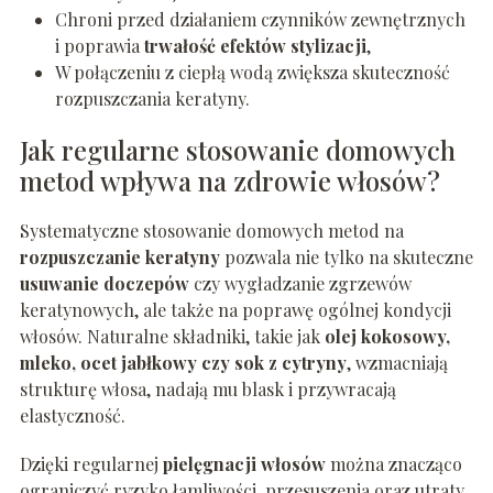
Chroni przed działaniem czynników zewnętrznych
i poprawia
trwałość efektów stylizacji
,
W połączeniu z ciepłą wodą zwiększa skuteczność
rozpuszczania keratyny.
Jak regularne stosowanie domowych
metod wpływa na zdrowie włosów?
Systematyczne stosowanie domowych metod na
rozpuszczanie keratyny
pozwala nie tylko na skuteczne
usuwanie doczepów
czy wygładzanie zgrzewów
keratynowych, ale także na poprawę ogólnej kondycji
włosów. Naturalne składniki, takie jak
olej kokosowy,
mleko, ocet jabłkowy czy sok z cytryny
, wzmacniają
strukturę włosa, nadają mu blask i przywracają
elastyczność.
Dzięki regularnej
pielęgnacji włosów
można znacząco
ograniczyć ryzyko łamliwości, przesuszenia oraz utraty