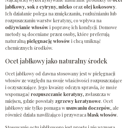
jabłkowy
,
sok z cytryny
,
mleko
oraz
olej kokosowy
.
Ich działanie polega na zmiękczaniu, rozluźnianiu lub
rozpuszczaniu warstw keratyny, co wpływa na
odżywianie włosów
i poprawę ich kondycji. Domowe
metody są doceniane przez osoby, które preferują
naturalną
pielęgnację włosów
i chcą uniknąć
chemicznych środków.
Ocet jabłkowy jako naturalny środek
Ocet jabłkowy od dawna stosowany jest w pielęgnacji
włosów ze względu na swoje właściwości rozpuszczające
i oczyszczające. Jego kwaśny odczyn sprawia, że może
wspomagać
rozpuszczanie keratyny
, zwłaszcza w
miejscu, gdzie powstały
zgrzewy keratynowe
. Ocet
jabłkowy nie tylko pomaga w
usuwaniu doczepów
, ale
również działa nawilżająco i przywraca
blask włosów
.
Stosowanie octu jabłkowego jest proste i nie wymaga