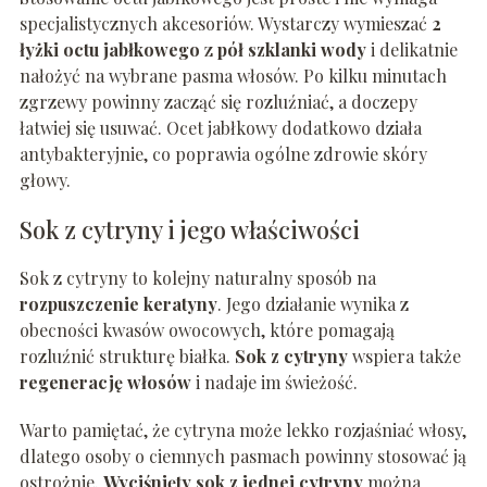
specjalistycznych akcesoriów. Wystarczy wymieszać
2
łyżki octu jabłkowego
z
pół szklanki wody
i delikatnie
nałożyć na wybrane pasma włosów. Po kilku minutach
zgrzewy powinny zacząć się rozluźniać, a doczepy
łatwiej się usuwać. Ocet jabłkowy dodatkowo działa
antybakteryjnie, co poprawia ogólne zdrowie skóry
głowy.
Sok z cytryny i jego właściwości
Sok z cytryny to kolejny naturalny sposób na
rozpuszczenie keratyny
. Jego działanie wynika z
obecności kwasów owocowych, które pomagają
rozluźnić strukturę białka.
Sok z cytryny
wspiera także
regenerację włosów
i nadaje im świeżość.
Warto pamiętać, że cytryna może lekko rozjaśniać włosy,
dlatego osoby o ciemnych pasmach powinny stosować ją
ostrożnie.
Wyciśnięty sok z jednej cytryny
można