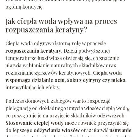
ogólną kondycję.
Jak ciepła woda wpływa na proces
rozpuszczania keratyny?
Ciepła woda odgrywa istotną rolę w procesie
rozpuszczania keratyny
. Dzięki podwyższonej
temperaturze łuski włosa otwierają się, co znacznie
ułatwia wchłanianie naturalnych składników oraz
rozluźnianie zgrzewów keratynowych.
Ciepła woda
wspomaga działanie octu, soku z cytryny czy mleka
,
intensyfikując ich efekty.
Podczas domowych zabiegów warto rozpocząć
pielęgnację od dokładnego umycia włosów ciepłą wodą,
co przygotuje je na przyjęcie składników odżywczych.
Stosowanie ciepłej wody
może również przyczynić się
do lepszego
odżywiania włosów
oraz ułatwić
usuwanie