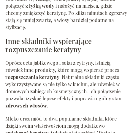
połączyć z
łyżką wody
i nałożyć na miejsca, gdzie
chcemy zmiękczyć keratynę. Po kilku minutach zgrzewy
stają się mniej zwarte, a włosy bardziej podatne na
stylizację.
Inne składniki wspierające
rozpuszczanie keratyny
Oprócz octu jabłkowego i soku z cytryny, istnieją
również inne produkty, które mogą wspierać proces
rozpuszczania keratyny
. Naturalne składniki często
wykorzystywane są nie tylko w kuchni, ale również w
domowych zabiegach kosmetycznych. Ich połączenie
pozwala uzyskać lepsze efekty i poprawia ogólny stan
zdrowych włosów
.
Mleko oraz miód to dwa popularne składniki, które
dzięki swoim właściwościom mogą dodatkowo
zmiękczać keratynę
i ułatwiać jej rozkład. Warto je