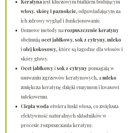
Keratyna
jest kluczowym białkiem budującym
włosy, skórę i paznokcie
, odpowiadającym za
ich zdrowy wygląd i funkcjonowanie.
Domowe metody na
rozpuszczenie keratyny
obejmują
ocet jabłkowy, sok z cytryny, mleko
i
olej kokosowy
, które są łagodne dla włosów i
skóry głowy.
Ocet jabłkowy
i
sok z cytryny
pomagają w
usuwaniu zgrzewów keratynowych, a
mleko
zmiękcza keratynę dzięki enzymom i kwasowi
mlekowemu.
Ciepła woda
otwiera łuski włosa, co zwiększa
efektywność naturalnych składników w
procesie rozpuszczania keratyny.