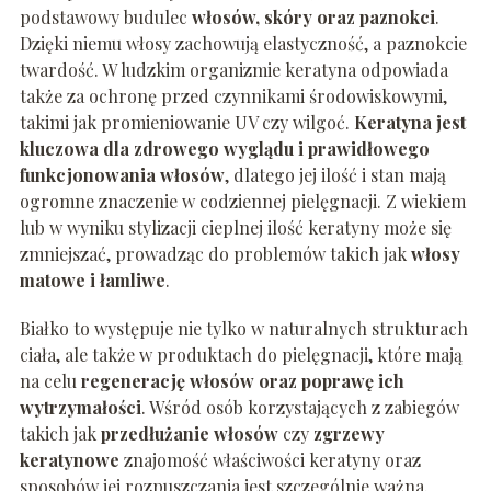
podstawowy budulec
włosów, skóry oraz paznokci
.
Dzięki niemu włosy zachowują elastyczność, a paznokcie
twardość. W ludzkim organizmie keratyna odpowiada
także za ochronę przed czynnikami środowiskowymi,
takimi jak promieniowanie UV czy wilgoć.
Keratyna jest
kluczowa dla zdrowego wyglądu i prawidłowego
funkcjonowania włosów
, dlatego jej ilość i stan mają
ogromne znaczenie w codziennej pielęgnacji. Z wiekiem
lub w wyniku stylizacji cieplnej ilość keratyny może się
zmniejszać, prowadząc do problemów takich jak
włosy
matowe i łamliwe
.
Białko to występuje nie tylko w naturalnych strukturach
ciała, ale także w produktach do pielęgnacji, które mają
na celu
regenerację włosów oraz poprawę ich
wytrzymałości
. Wśród osób korzystających z zabiegów
takich jak
przedłużanie włosów
czy
zgrzewy
keratynowe
znajomość właściwości keratyny oraz
sposobów jej rozpuszczania jest szczególnie ważna.