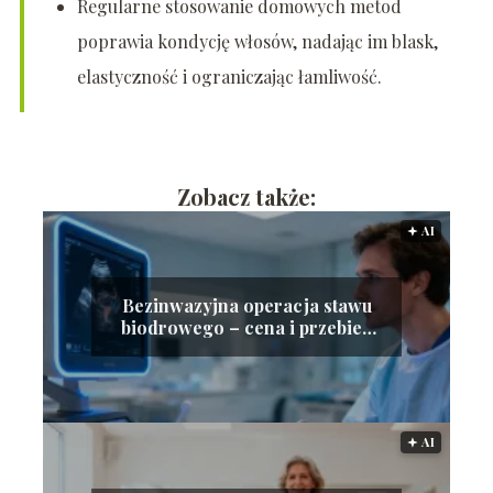
Regularne stosowanie domowych metod
poprawia kondycję włosów, nadając im blask,
elastyczność i ograniczając łamliwość.
Zobacz także:
🟅 AI
Bezinwazyjna operacja stawu
biodrowego – cena i przebieg
zabiegu
🟅 AI