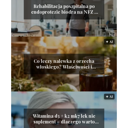
Rehabilitacja poszpitalna po
endoprotezie biodra na NFZ –
poradnik
🟅 AI
Co leczy nalewka z orzecha
włoskiego? Właściwości i
zastosowanie
🟅 AI
Witamina d3 + k2 mk7 lek nie
suplement – dlaczego warto
wybrać?