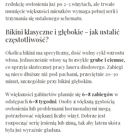
redukcję owłosienia już po 2–3 wizytach, ale trwałe
usunięcie większości mieszków wymaga pełnej serii i
trzymania się ustalonego schematu.
Bikini klasyczne i głębokie – jak ustalić
częstotliwość?
Okolica bikini ma specyficzny, dość wolny cykl wzrostu
włosa. Jednocześnie włosy są tu zwykle
grube i ciemne
,
co sprzyja skutecznej pracy lasera diodowego. Zabiegi
są nieco dłuższe niż pod pachami, przeciętnie 20–30
minut, szczególnie przy bikini głębokim.
W większości gabinetów planuje się
6–8 zabiegów
w
odstępach
6–8 tygodni
. Osoby z większą gęstością
owłosienia lub problemami hormonalnymi mogą
potrzebować większej liczby wizyt. Dobrze jest
rozpocząć serię jesienią lub zimą, tak aby latem skóra
była już wyraźnie gładsza.