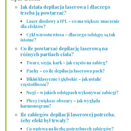
Jak działa depilacja laserowa i dlaczego
trzeba ją powtarzać?
Laser diodowy a IPL – co ma większe znaczenie
dla efektów?
Cykl wzrostu włosa – dlaczego odstępy są tak
istotne?
Co ile powtarzać depilację laserową na
różnych partiach ciała?
Twarz, szyja, kark – jak często na zabieg?
Pachy – co ile depilacja laserowa pach?
Bikini klasyczne i głębokie – jak ustalić
częstotliwość?
Nogi – w jakich odstępach wykonywać zabiegi?
Plecy i większe obszary – jak wygląda
harmonogram?
Ile zabiegów depilacji laserowej potrzeba,
żeby efekt był trwały?
Co wpływa na liczbę potrzebnych zabiegów?