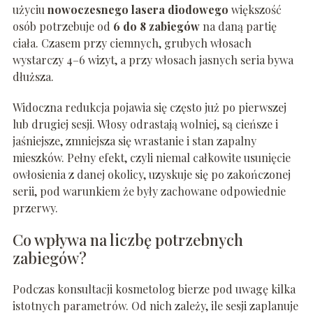
użyciu
nowoczesnego lasera diodowego
większość
osób potrzebuje od
6 do 8 zabiegów
na daną partię
ciała. Czasem przy ciemnych, grubych włosach
wystarczy 4–6 wizyt, a przy włosach jasnych seria bywa
dłuższa.
Widoczna redukcja pojawia się często już po pierwszej
lub drugiej sesji. Włosy odrastają wolniej, są cieńsze i
jaśniejsze, zmniejsza się wrastanie i stan zapalny
mieszków. Pełny efekt, czyli niemal całkowite usunięcie
owłosienia z danej okolicy, uzyskuje się po zakończonej
serii, pod warunkiem że były zachowane odpowiednie
przerwy.
Co wpływa na liczbę potrzebnych
zabiegów?
Podczas konsultacji kosmetolog bierze pod uwagę kilka
istotnych parametrów. Od nich zależy, ile sesji zaplanuje