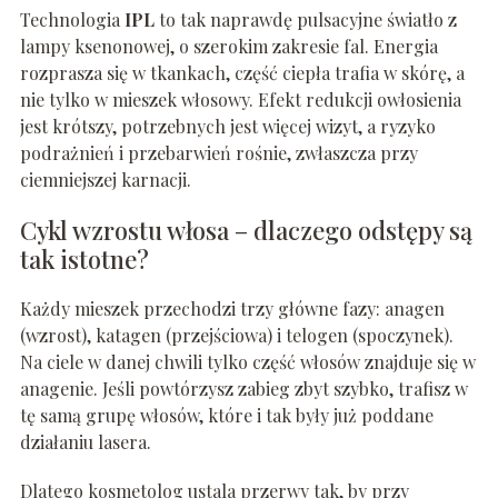
Technologia
IPL
to tak naprawdę pulsacyjne światło z
lampy ksenonowej, o szerokim zakresie fal. Energia
rozprasza się w tkankach, część ciepła trafia w skórę, a
nie tylko w mieszek włosowy. Efekt redukcji owłosienia
jest krótszy, potrzebnych jest więcej wizyt, a ryzyko
podrażnień i przebarwień rośnie, zwłaszcza przy
ciemniejszej karnacji.
Cykl wzrostu włosa – dlaczego odstępy są
tak istotne?
Każdy mieszek przechodzi trzy główne fazy: anagen
(wzrost), katagen (przejściowa) i telogen (spoczynek).
Na ciele w danej chwili tylko część włosów znajduje się w
anagenie. Jeśli powtórzysz zabieg zbyt szybko, trafisz w
tę samą grupę włosów, które i tak były już poddane
działaniu lasera.
Dlatego kosmetolog ustala przerwy tak, by przy