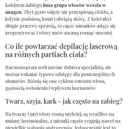
kolejnym zabiegu
inna grupa włosów weszła w
anagen
. Zbyt gęste wizyty nie przyspieszą efektu, a
jedynie podniosą koszt i obciążą skórę. Z kolei zbyt
długie przerwy sprawią, że część mieszków zdąży się
zregenerować i włosy znów zaczną rosnąć mocniej.
Co ile powtarzać depilację laserową
na różnych partiach ciała?
Harmonogram serii zawsze dobiera specjalista, ale
można wskazać typowe odstępy dla poszczególnych
obszarów. Różnią się one cyklem wzrostu włosa,
gęstością owłosienia i wpływem hormonów.
Twarz, szyja, kark – jak często na zabieg?
Na twarzy i szyi włosy rosną szybciej, są wrażliwe na
zmiany hormonalne, a mieszki często reagują nawet na
niewielkie wahania androgenów. Jednocześnie jest to