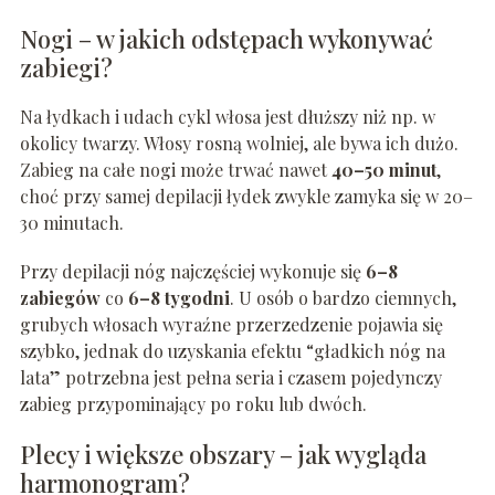
Nogi – w jakich odstępach wykonywać
zabiegi?
Na łydkach i udach cykl włosa jest dłuższy niż np. w
okolicy twarzy. Włosy rosną wolniej, ale bywa ich dużo.
Zabieg na całe nogi może trwać nawet
40–50 minut
,
choć przy samej depilacji łydek zwykle zamyka się w 20–
30 minutach.
Przy depilacji nóg najczęściej wykonuje się
6–8
zabiegów
co
6–8 tygodni
. U osób o bardzo ciemnych,
grubych włosach wyraźne przerzedzenie pojawia się
szybko, jednak do uzyskania efektu “gładkich nóg na
lata” potrzebna jest pełna seria i czasem pojedynczy
zabieg przypominający po roku lub dwóch.
Plecy i większe obszary – jak wygląda
harmonogram?