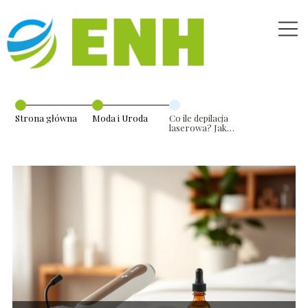
Strona główna
Moda i Uroda
Co ile depilacja
laserowa? Jak
często
powtarzać
zabiegi?