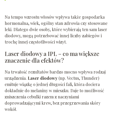
Na tempo wzrostu włosów wpływa także gospodarka
hormonalna, wiek, ogólny stan zdrowia czy stosowane
leki. Dlatego dwie osoby, które wybierają ten sam laser
diodowy, mogą potrzebować innej liczby zabiegów i
trochę innej częstotliwości wizyt.
Laser diodowy a IPL – co ma większe
znaczenie dla efektów?
Na trwałość rezultatów bardzo mocno wpływa rodzaj
urządzenia.
Laser diodowy
(np. Vectus, Thunder)
emituje wiązkę o jednej długości fali, która dociera
dokładnie do melaniny w mieszku. Daje to możliwość
zniszczenia cebulki razem z naczyniami
doprowadzającymi krew, bez przegrzewania skóry
wokół.