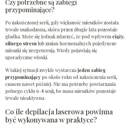
Czy potrzebne są zabiegi
przypominające?
Po zakończonej serii, gdy większość mieszków została
trwale uszkodzona, skóra przez długie lata pozostaje
gładka. Może się jednak zdarzyć, że pod wpływem
ciąży,
silnego stresu
lub zmian hormonalnych pojedyncze
mieszki się zregenerują. Wtedy pojawiają się
sporadyczne włoski.
W takiej sytuacji zwykle wystarcza
jeden zabieg
przypominający
po około roku od zakończenia serii,
czasem nawet później. Nie ma potrzeby powtarzania
pełnego cyklu 6–8 sesji, bo masa mieszków pozostaje
trwale nieaktywna.
Co ile depilacja laserowa powinna
być wykonywana w praktyce?