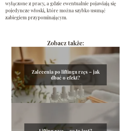
wyłączone z pracy, a gdzie ewentualnie pojawiają się
pojedyncze włoski, które można szybko usunąć
zabiegiem przypominającym.
Zobacz także:
Zalecenia po liftingu rzęs – jak
dbać o efekt?
Lifting rzęs – co to jest?