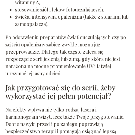
witaminy A,
stosowanie ziół i leków fotouczulających,
świeża, intensywna opalenizna (także z solarium lub
samoopalacza).
Po odstawieniu preparatów światłouczulających czy po
zejściu opalenizny zabieg zwykle można już
przeprowadzić. Dlatego tak często zaleca się
rozpoczęcie serii jesienią lub zimą, gdy skóra nie jest
narażona na mocne promieniowanie UV i łatwiej
utrzymać jej jasny odcień.
Jak przygotować się do serii, żeby
wykorzystać jej pełen potencjał?
Na efekty wpływa nie tylko rodzaj lasera i
harmonogram wizyt, lecz także Twoje przygotowanie.
Dobre nawyki przed i po zabiegu poprawiają
bezpieczeństwo terapii i pomagają osiągnąć lepszą