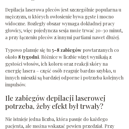
Depilacja laserowa pleców jest szczególnie popularna u
mężczyzn, u których owłosienie bywa gęste i mocno
widoczne. Rozległy obszar wymaga dokładnej pracy
głowicy, więc pojedyncza sesja może trwać 20–30 minut,
a przy łączeniu pleców z innymi partiami nawet dłużej.
Typowo planuje się tu
5–8 zabiegów
powtarzanych co
około
8 tygodni
. Różnice w liczbie wizyt wynikają z
gęstości włosów, ich koloru oraz reakcji skóry na
energię lasera – część osób reaguje bardzo szybko, u
innych mieszki są bardziej odporne i potrzeba kolejnych
impulsów.
Ile zabiegów depilacji laserowej
potrzeba, żeby efekt był trwały?
Nie istnieje jedna liczba, która pasuje do każdego
pacjenta, ale można wskazać pewien przedział. Przy