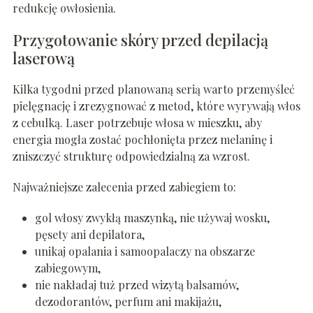
redukcję owłosienia.
Przygotowanie skóry przed depilacją
laserową
Kilka tygodni przed planowaną serią warto przemyśleć
pielęgnację i zrezygnować z metod, które wyrywają włos
z cebulką. Laser potrzebuje włosa w mieszku, aby
energia mogła zostać pochłonięta przez melaninę i
zniszczyć strukturę odpowiedzialną za wzrost.
Najważniejsze zalecenia przed zabiegiem to:
gol włosy zwykłą maszynką, nie używaj wosku,
pęsety ani depilatora,
unikaj opalania i samoopalaczy na obszarze
zabiegowym,
nie nakładaj tuż przed wizytą balsamów,
dezodorantów, perfum ani makijażu,