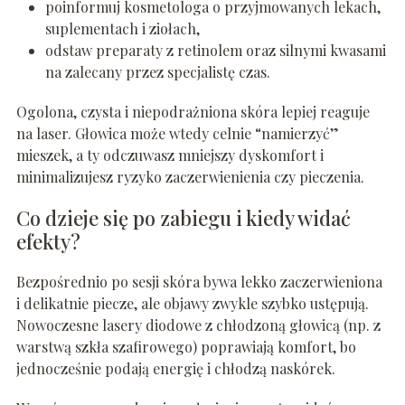
poinformuj kosmetologa o przyjmowanych lekach,
suplementach i ziołach,
odstaw preparaty z retinolem oraz silnymi kwasami
na zalecany przez specjalistę czas.
Ogolona, czysta i niepodrażniona skóra lepiej reaguje
na laser. Głowica może wtedy celnie “namierzyć”
mieszek, a ty odczuwasz mniejszy dyskomfort i
minimalizujesz ryzyko zaczerwienienia czy pieczenia.
Co dzieje się po zabiegu i kiedy widać
efekty?
Bezpośrednio po sesji skóra bywa lekko zaczerwieniona
i delikatnie piecze, ale objawy zwykle szybko ustępują.
Nowoczesne lasery diodowe z chłodzoną głowicą (np. z
warstwą szkła szafirowego) poprawiają komfort, bo
jednocześnie podają energię i chłodzą naskórek.