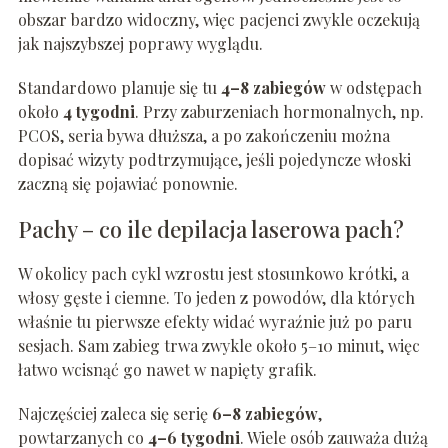
obszar bardzo widoczny, więc pacjenci zwykle oczekują
jak najszybszej poprawy wyglądu.
Standardowo planuje się tu
4–8 zabiegów
w odstępach
około
4 tygodni
. Przy zaburzeniach hormonalnych, np.
PCOS, seria bywa dłuższa, a po zakończeniu można
dopisać wizyty podtrzymujące, jeśli pojedyncze włoski
zaczną się pojawiać ponownie.
Pachy – co ile depilacja laserowa pach?
W okolicy pach cykl wzrostu jest stosunkowo krótki, a
włosy gęste i ciemne. To jeden z powodów, dla których
właśnie tu pierwsze efekty widać wyraźnie już po paru
sesjach. Sam zabieg trwa zwykle około 5–10 minut, więc
łatwo wcisnąć go nawet w napięty grafik.
Najczęściej zaleca się serię
6–8 zabiegów
,
powtarzanych co
4–6 tygodni
. Wiele osób zauważa dużą